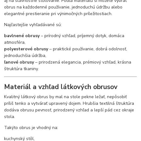
aj na slávnostné stolovanie. Podľa materiálu si môžete vybrať
obrus na každodenné používanie, jednoduchú údržbu alebo
elegantné prestieranie pri výnimočných príležitostiach.
Najčastejšie vyhľadávané sú:
bavlnené obrusy
– prírodný vzhľad, príjemný dotyk, domáca
atmosféra,
polyesterové obrusy
– praktické používanie, dobrá odolnosť,
jednoduchšia údržba,
ľanové obrusy
– prirodzená elegancia, prémiový vzhľad, krásna
štruktúra tkaniny.
Materiál a vzhľad látkových obrusov
Kvalitný látkový obrus by mal na stole pekne ležať, nepôsobiť
príliš tenko a vytvárať upravený dojem. Hrubšia textilná štruktúra
dodáva obrusu pevnosť, prirodzený vzhľad a lepší pád cez okraje
stola.
Takýto obrus je vhodný na:
kuchynský stôl,