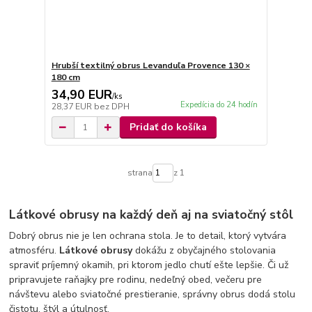
Hrubší textilný obrus Levanduľa Provence 130 ×
180 cm
34,90 EUR
/
ks
Expedícia do 24 hodín
28,37 EUR
bez DPH
Pridať do košíka
strana
z 1
Látkové obrusy na každý deň aj na sviatočný stôl
Dobrý obrus nie je len ochrana stola. Je to detail, ktorý vytvára
atmosféru.
Látkové obrusy
dokážu z obyčajného stolovania
spraviť príjemný okamih, pri ktorom jedlo chutí ešte lepšie. Či už
pripravujete raňajky pre rodinu, nedeľný obed, večeru pre
návštevu alebo sviatočné prestieranie, správny obrus dodá stolu
čistotu, štýl a útulnosť.