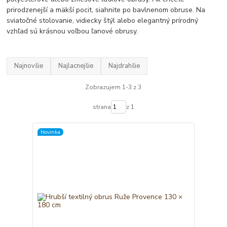
prirodzenejší a mäkší pocit, siahnite po bavlnenom obruse. Na
sviatočné stolovanie, vidiecky štýl alebo elegantný prírodný
vzhľad sú krásnou voľbou ľanové obrusy.
Najnovšie
Najlacnejšie
Najdrahšie
Zobrazujem 1-3 z 3
strana
z 1
Novinka