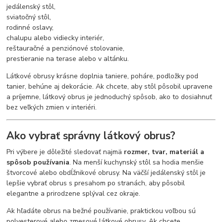
jedálenský stôl,
sviatočný stôl,
rodinné oslavy,
chalupu alebo vidiecky interiér,
reštauračné a penziónové stolovanie,
prestieranie na terase alebo v altánku.
Látkové obrusy krásne doplnia taniere, poháre, podložky pod
tanier, behúne aj dekorácie. Ak chcete, aby stôl pôsobil upravene
a príjemne, látkový obrus je jednoduchý spôsob, ako to dosiahnuť
bez veľkých zmien v interiéri.
Ako vybrať správny látkový obrus?
Pri výbere je dôležité sledovať najmä
rozmer, tvar, materiál a
spôsob používania
. Na menší kuchynský stôl sa hodia menšie
štvorcové alebo obdĺžnikové obrusy. Na väčší jedálenský stôl je
lepšie vybrať obrus s presahom po stranách, aby pôsobil
elegantne a prirodzene splýval cez okraje.
Ak hľadáte obrus na bežné používanie, praktickou voľbou sú
polyesterové alebo zmesové látkové obrusy. Ak chcete