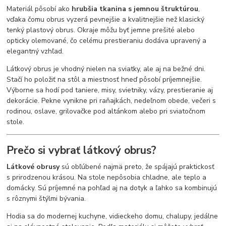
Materiál pôsobí ako
hrubšia tkanina s jemnou štruktúrou
,
vďaka čomu obrus vyzerá pevnejšie a kvalitnejšie než klasický
tenký plastový obrus. Okraje môžu byť jemne prešité alebo
opticky olemované, čo celému prestieraniu dodáva upravený a
elegantný vzhľad.
Látkový obrus je vhodný nielen na sviatky, ale aj na bežné dni.
Stačí ho položiť na stôl a miestnosť hneď pôsobí príjemnejšie.
Výborne sa hodí pod taniere, misy, svietniky, vázy, prestieranie aj
dekorácie. Pekne vynikne pri raňajkách, nedeľnom obede, večeri s
rodinou, oslave, grilovačke pod altánkom alebo pri sviatočnom
stole.
Prečo si vybrať látkový obrus?
Látkové obrusy
sú obľúbené najmä preto, že spájajú praktickosť
s prirodzenou krásou. Na stole nepôsobia chladne, ale teplo a
domácky. Sú príjemné na pohľad aj na dotyk a ľahko sa kombinujú
s rôznymi štýlmi bývania.
Hodia sa do modernej kuchyne, vidieckeho domu, chalupy, jedálne