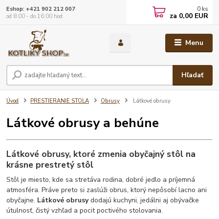
0
ks
Eshop: +421 902 212 007
za
0,00 EUR
od 8:00 - do 16:00 hod
Menu
Hľadať
Úvod
PRESTIERANIE STOLA
Obrusy
Látkové obrusy
Látkové obrusy a behúne
Látkové obrusy, ktoré zmenia obyčajný stôl na
krásne prestretý stôl
Stôl je miesto, kde sa stretáva rodina, dobré jedlo a príjemná
atmosféra. Práve preto si zaslúži obrus, ktorý nepôsobí lacno ani
obyčajne.
Látkové obrusy
dodajú kuchyni, jedálni aj obývačke
útulnosť, čistý vzhľad a pocit poctivého stolovania.