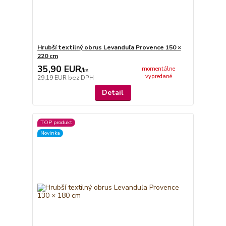
Hrubší textilný obrus Levanduľa Provence 150 ×
220 cm
35,90 EUR
momentálne
/
ks
vypredané
29,19 EUR
bez DPH
Detail
TOP produkt
Novinka