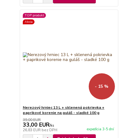
TOP produkt
Akcia
- 15 %
Nerezový hrniec 13 L + sklenená pokrievka +
paprikové korenie na guláš - sladké 100 g
39,00 EUR
33,00 EUR
/
ks
expedícia 3-5 dní
26,83 EUR
bez DPH