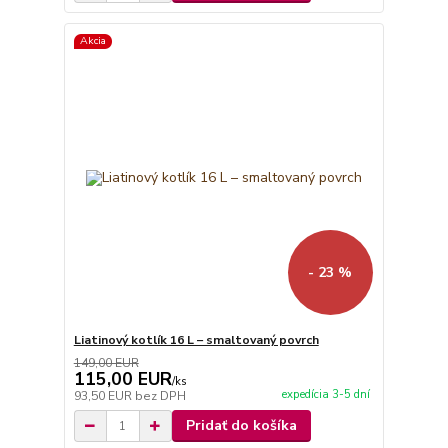
Akcia
- 23 %
Liatinový kotlík 16 L – smaltovaný povrch
149,00 EUR
115,00 EUR
/
ks
expedícia 3-5 dní
93,50 EUR
bez DPH
Pridať do košíka