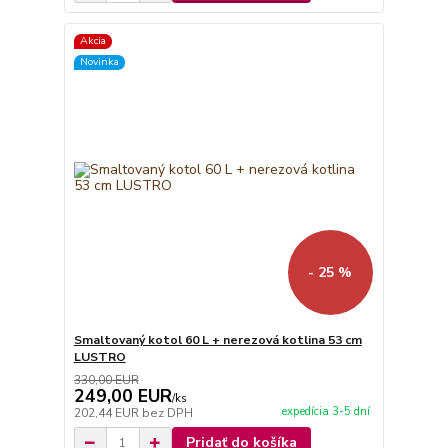
Akcia
Novinka
- 25 %
Smaltovaný kotol 60 L + nerezová kotlina 53 cm
LUSTRO
330,00 EUR
249,00 EUR
/
ks
expedícia 3-5 dní
202,44 EUR
bez DPH
Pridať do košíka