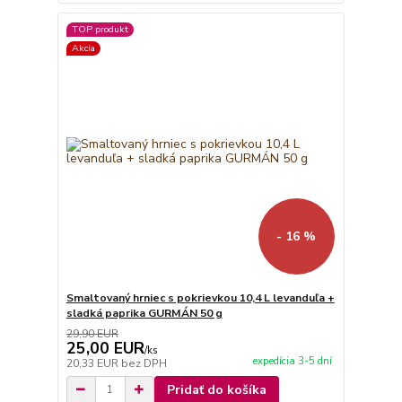
TOP produkt
Akcia
- 16 %
Smaltovaný hrniec s pokrievkou 10,4 L levanduľa +
sladká paprika GURMÁN 50 g
29,90 EUR
25,00 EUR
/
ks
expedícia 3-5 dní
20,33 EUR
bez DPH
Pridať do košíka