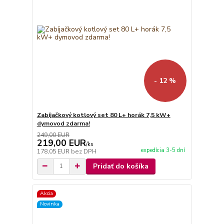
- 12 %
Zabíjačkový kotlový set 80 L+ horák 7,5 kW+
dymovod zdarma!
249,00 EUR
219,00 EUR
/
ks
expedícia 3-5 dní
178,05 EUR
bez DPH
Pridať do košíka
Akcia
Novinka