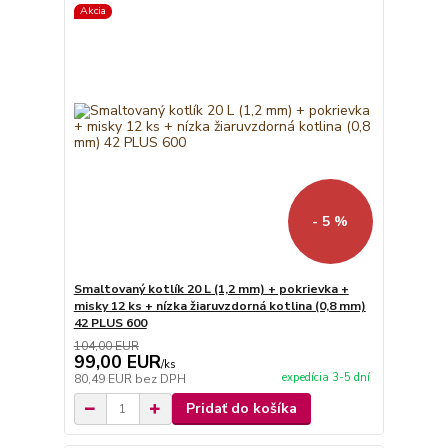
Akcia
- 5 %
Smaltovaný kotlík 20 L (1,2 mm) + pokrievka +
misky 12 ks + nízka žiaruvzdorná kotlina (0,8 mm)
42 PLUS 600
104,00 EUR
99,00 EUR
/
ks
expedícia 3-5 dní
80,49 EUR
bez DPH
Pridať do košíka