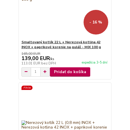
- 16 %
Smaltovaný kotlík 22 L + Nerezová kotlina 42
INOX + paprikové korenie na guláš - MIX 100 g
165,00 EUR
139,00 EUR
/
ks
expedícia 3-5 dní
113,01 EUR
bez DPH
Pridať do košíka
Akcia