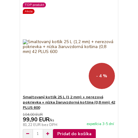
TOP produkt
Akcia
- 4 %
Smaltovaný kotlík 25 L (1,2 mm) + nerezová
pokrievka + nízka žiaruvzdorná kotlina (0,8 mm) 42
PLUS 600
104,00 EUR
99,90 EUR
/
ks
expedícia 3-5 dní
81,22 EUR
bez DPH
Pridať do košíka