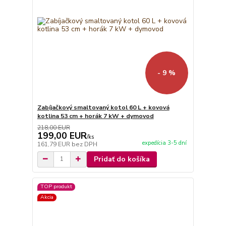
- 9 %
Zabíjačkový smaltovaný kotol 60 L + kovová
kotlina 53 cm + horák 7 kW + dymovod
218,00 EUR
199,00 EUR
/
ks
expedícia 3-5 dní
161,79 EUR
bez DPH
Pridať do košíka
TOP produkt
Akcia