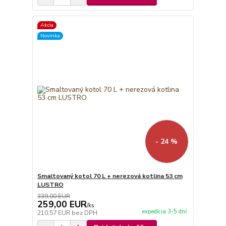
Akcia
Novinka
- 24 %
Smaltovaný kotol 70 L + nerezová kotlina 53 cm
LUSTRO
339,00 EUR
259,00 EUR
/
ks
expedícia 3-5 dní
210,57 EUR
bez DPH