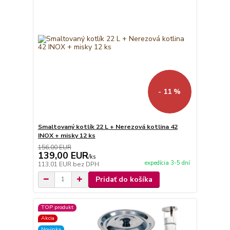
- 11 %
Smaltovaný kotlík 22 L + Nerezová kotlina 42
INOX + misky 12 ks
156,00 EUR
139,00 EUR
/
ks
expedícia 3-5 dní
113,01 EUR
bez DPH
Pridať do košíka
TOP produkt
Akcia
Novinka