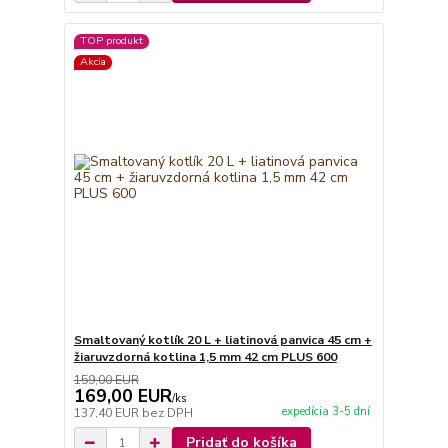
TOP produkt
Akcia
Smaltovaný kotlík 20 L + liatinová panvica 45 cm +
žiaruvzdorná kotlina 1,5 mm 42 cm PLUS 600
159,00 EUR
169,00 EUR
/
ks
expedícia 3-5 dní
137,40 EUR
bez DPH
Pridať do košíka