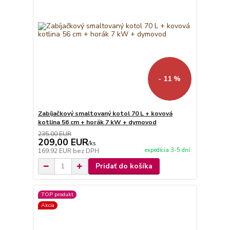
- 11 %
Zabíjačkový smaltovaný kotol 70 L + kovová
kotlina 56 cm + horák 7 kW + dymovod
235,00 EUR
209,00 EUR
/
ks
expedícia 3-5 dní
169,92 EUR
bez DPH
Pridať do košíka
TOP produkt
Akcia