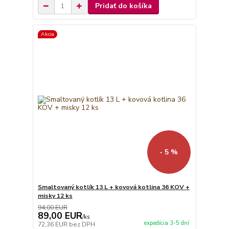
Pridať do košíka
Akcia
- 5 %
Smaltovaný kotlík 13 L + kovová kotlina 36 KOV +
misky 12 ks
94,00 EUR
89,00 EUR
/
ks
expedícia 3-5 dní
72,36 EUR
bez DPH