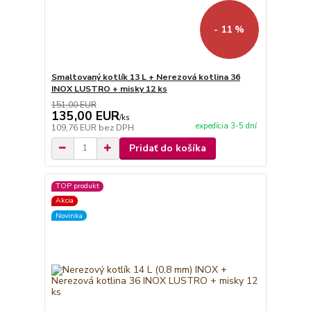
- 11 %
Smaltovaný kotlík 13 L + Nerezová kotlina 36
INOX LUSTRO + misky 12 ks
151,00 EUR
135,00 EUR
/
ks
expedícia 3-5 dní
109,76 EUR
bez DPH
Pridať do košíka
TOP produkt
Akcia
Novinka