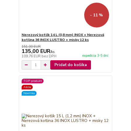
- 11 %
Nerezový kotlík 14 L (0,8 mm) INOX + Nerezová
kotlina 36 INOX LUSTRO + misky 12 ks
151,00 EUR
135,00 EUR
/
ks
expedícia 3-5 dní
109,76 EUR
bez DPH
Pridať do košíka
TOP produkt
Akcia
Novinka