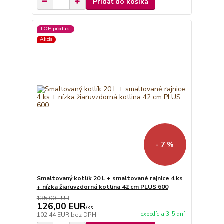
Pridať do košíka
TOP produkt
Akcia
- 7 %
Smaltovaný kotlík 20 L + smaltované rajnice 4 ks
+ nízka žiaruvzdorná kotlina 42 cm PLUS 600
135,00 EUR
126,00 EUR
/
ks
expedícia 3-5 dní
102,44 EUR
bez DPH