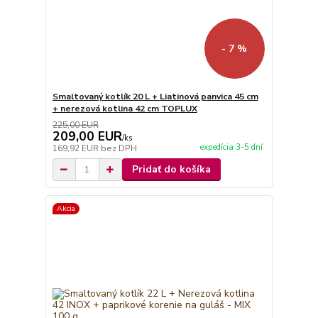
- 7 %
Smaltovaný kotlík 20 L + Liatinová panvica 45 cm
+ nerezová kotlina 42 cm TOPLUX
225,00 EUR
209,00 EUR
/
ks
expedícia 3-5 dní
169,92 EUR
bez DPH
Pridať do košíka
Akcia