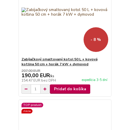
- 8 %
Zabíjačkový smaltovaný kotol 50 L + kovová
kotlina 50 cm + horák 7 kW + dymovod
207,00 EUR
190,00 EUR
/
ks
expedícia 3-5 dní
154,47 EUR
bez DPH
Pridať do košíka
TOP produkt
Akcia