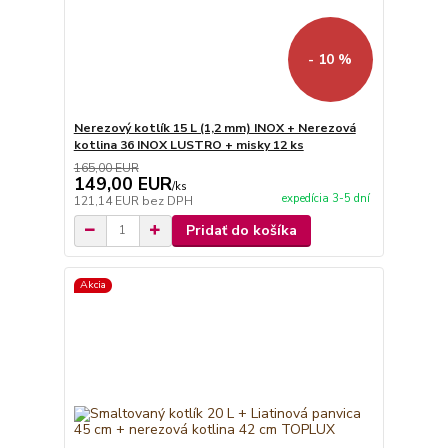
- 10 %
Nerezový kotlík 15 L (1,2 mm) INOX + Nerezová
kotlina 36 INOX LUSTRO + misky 12 ks
165,00 EUR
149,00 EUR
/
ks
expedícia 3-5 dní
121,14 EUR
bez DPH
Pridať do košíka
Akcia