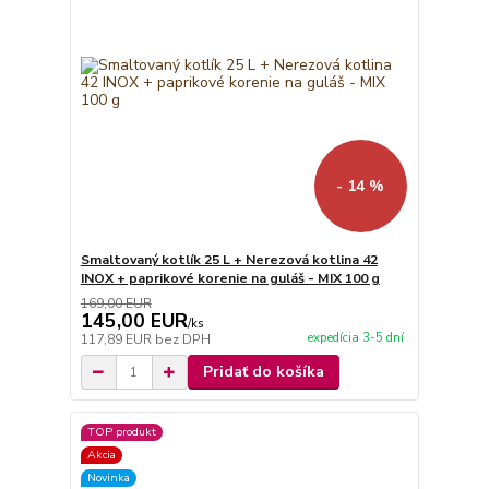
- 14 %
Smaltovaný kotlík 25 L + Nerezová kotlina 42
INOX + paprikové korenie na guláš - MIX 100 g
169,00 EUR
145,00 EUR
/
ks
expedícia 3-5 dní
117,89 EUR
bez DPH
Pridať do košíka
TOP produkt
Akcia
Novinka