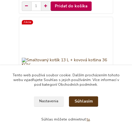
Pridať do košíka
Akcia
Tento web používá soubor cookie. Dalším procházením tohoto
webu vyjadřujete Souhlas s jejich používáním. Více informací v
pod kategorií Obchodních podmínek.
- 5 %
Súhlasím
Nastavenia
Smaltovaný kotlík 13 L + kovová kotlina 36 KOV
94,00 EUR
Súhlas môžete odmietnuť
tu
.
89,00 EUR
/
ks
expedícia 3-5 dní
72,36 EUR
bez DPH