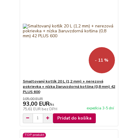
- 11 %
Smaltovaný kotlík 20 L (1,2 mm) + nerezová
pokrievka + nízka žiaruvzdorná kotlina (0,8 mm) 42
PLUS 600
105,00 EUR
93,00 EUR
/
ks
expedícia 3-5 dní
75,61 EUR
bez DPH
Pridať do košíka
TOP produkt