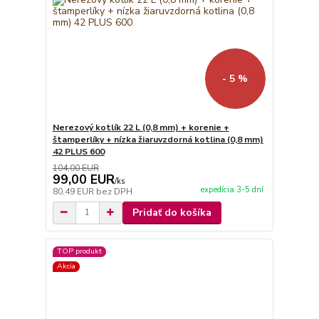
- 5 %
Nerezový kotlík 22 L (0,8 mm) + korenie +
štamperlíky + nízka žiaruvzdorná kotlina (0,8 mm)
42 PLUS 600
104,00 EUR
99,00 EUR
/
ks
expedícia 3-5 dní
80,49 EUR
bez DPH
Pridať do košíka
TOP produkt
Akcia