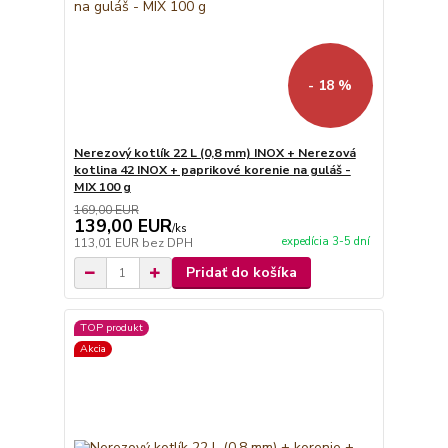
- 18 %
Nerezový kotlík 22 L (0,8 mm) INOX + Nerezová
kotlina 42 INOX + paprikové korenie na guláš -
MIX 100 g
169,00 EUR
139,00 EUR
/
ks
expedícia 3-5 dní
113,01 EUR
bez DPH
Pridať do košíka
TOP produkt
Akcia