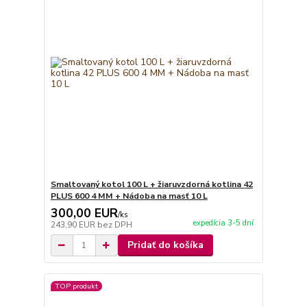
Smaltovaný kotol 100 L + žiaruvzdorná kotlina 42
PLUS 600 4 MM + Nádoba na masť 10 L
300,00 EUR
/
ks
expedícia 3-5 dní
243,90 EUR
bez DPH
Pridať do košíka
TOP produkt