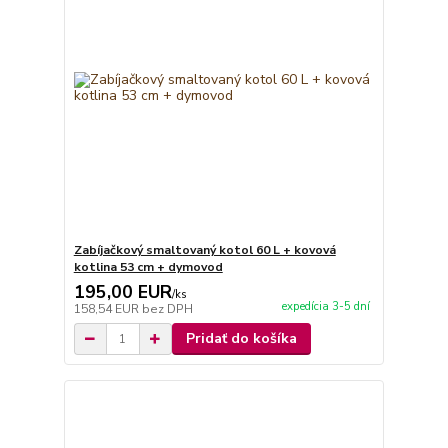
Zabíjačkový smaltovaný kotol 60 L + kovová
kotlina 53 cm + dymovod
195,00 EUR
/
ks
expedícia 3-5 dní
158,54 EUR
bez DPH
Pridať do košíka