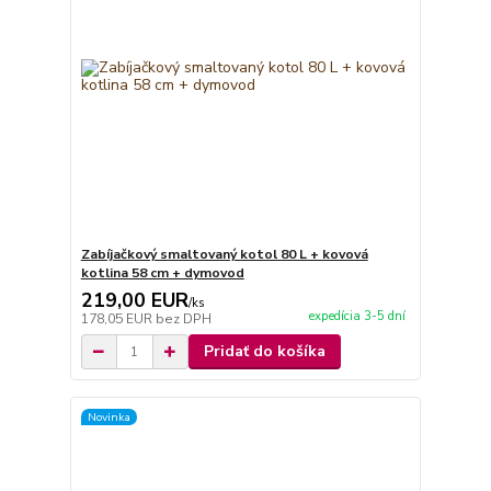
Zabíjačkový smaltovaný kotol 80 L + kovová
kotlina 58 cm + dymovod
219,00 EUR
/
ks
expedícia 3-5 dní
178,05 EUR
bez DPH
Pridať do košíka
Novinka