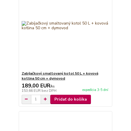
Zabíjačkový smaltovaný kotol 50 L + kovová
kotlina 50 cm + dymovod
189,00 EUR
/
ks
expedícia 3-5 dní
153,66 EUR
bez DPH
Pridať do košíka