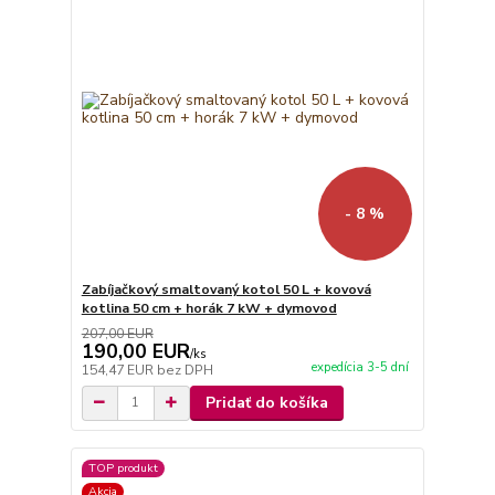
- 8 %
Zabíjačkový smaltovaný kotol 50 L + kovová
kotlina 50 cm + horák 7 kW + dymovod
207,00 EUR
190,00 EUR
/
ks
expedícia 3-5 dní
154,47 EUR
bez DPH
Pridať do košíka
TOP produkt
Akcia