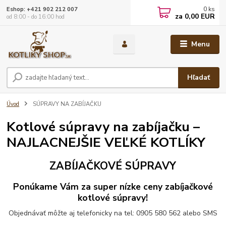
0
ks
Eshop: +421 902 212 007
za
0,00 EUR
od 8:00 - do 16:00 hod
Menu
Hľadať
Úvod
SÚPRAVY NA ZABÍJAČKU
Kotlové súpravy na zabíjačku –
NAJLACNEJŠIE VEĽKÉ KOTLÍKY
ZABÍJAČKOVÉ SÚPRAVY
Ponúkame Vám za super nízke ceny zabíjačkové
kotlové súpravy!
Objednávať môžte aj telefonicky na tel: 0905 580 562 alebo SMS