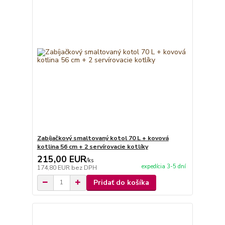
Zabíjačkový smaltovaný kotol 70 L + kovová
kotlina 56 cm + 2 servírovacie kotlíky
215,00 EUR
/
ks
expedícia 3-5 dní
174,80 EUR
bez DPH
Pridať do košíka