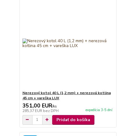
Nerezový kotol 40 L (1,2 mm) + nerezová kotlina
45 cm + vareška LUX
351,00 EUR
/
ks
expedícia 3-5 dní
285,37 EUR
bez DPH
Pridať do košíka