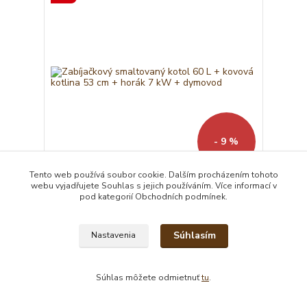
- 9 %
Tento web používá soubor cookie. Dalším procházením tohoto
webu vyjadřujete Souhlas s jejich používáním. Více informací v
Zabíjačkový smaltovaný kotol 60 L + kovová
pod kategorií Obchodních podmínek.
kotlina 53 cm + horák 7 kW + dymovod
218,00 EUR
199,00 EUR
/
ks
Súhlasím
Nastavenia
expedícia 3-5 dní
161,79 EUR
bez DPH
Pridať do košíka
Súhlas môžete odmietnuť
tu
.
TOP produkt