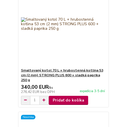
Smaltovaný kotol 70 L + hrubostenná kotlina 53
cm (2 mm) STRONG PLUS 600 + sladká paprika
250 g
340,00 EUR
/
ks
expedícia 3-5 dní
276,42 EUR
bez DPH
Pridať do košíka
Novinka