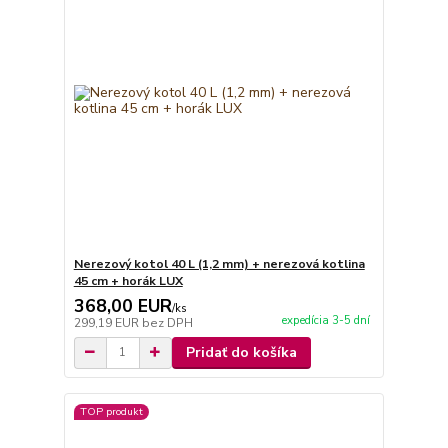
Nerezový kotol 40 L (1,2 mm) + nerezová kotlina
45 cm + horák LUX
368,00 EUR
/
ks
expedícia 3-5 dní
299,19 EUR
bez DPH
Pridať do košíka
TOP produkt