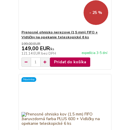
- 25 %
Prenosné ohnisko nerezove (1,5 mm) FIFO +
Vidličky na opekanie teleskopické 6 ks
199,00 EUR
149,00 EUR
/
ks
expedícia 3-5 dní
121,14 EUR
bez DPH
Pridať do košíka
Novinka