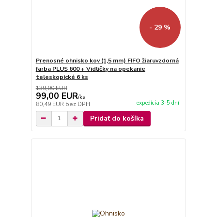
- 29 %
Prenosné ohnisko kov (1,5 mm) FIFO žiaruvzdorná
farba PLUS 600 + Vidličky na opekanie
teleskopické 6 ks
139,00 EUR
99,00 EUR
/
ks
expedícia 3-5 dní
80,49 EUR
bez DPH
Pridať do košíka