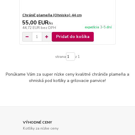
Chránič plameňa (Ohnisko) 44 cm
55,00 EUR
/
ks
expedícia 3-5 dní
44,72 EUR
bez DPH
Pridať do košíka
strana
z 1
Ponúkame Vám za super nízke ceny kvalitné chrániče plameňa a
ohniská pod kotlíky a grilovacie panvice!
VÝHODNÉ CENY
Kotlíky za nízke ceny