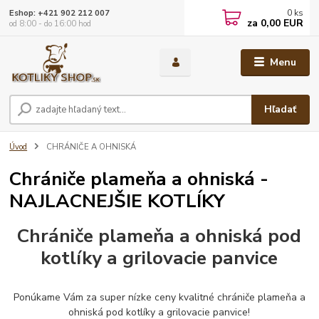
0
ks
Eshop: +421 902 212 007
za
0,00 EUR
od 8:00 - do 16:00 hod
Menu
Hľadať
Úvod
CHRÁNIČE A OHNISKÁ
Chrániče plameňa a ohniská -
NAJLACNEJŠIE KOTLÍKY
Chrániče plameňa a ohniská pod
kotlíky a grilovacie panvice
Ponúkame Vám za super nízke ceny kvalitné chrániče plameňa a
ohniská pod kotlíky a grilovacie panvice!