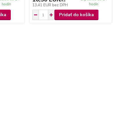
/
ks
hodín
hodín
13,41 EUR
bez DPH
íka
Pridať do košíka