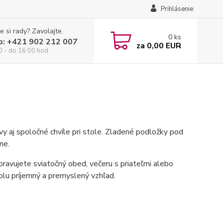
Prihlásenie
e si rady? Zavolajte.
0
ks
p: +421 902 212 007
za
0,00 EUR
0 - do 16:00 hod
vy aj spoločné chvíle pri stole. Zladené podložky pod
ne.
ipravujete sviatočný obed, večeru s priateľmi alebo
tolu príjemný a premyslený vzhľad.