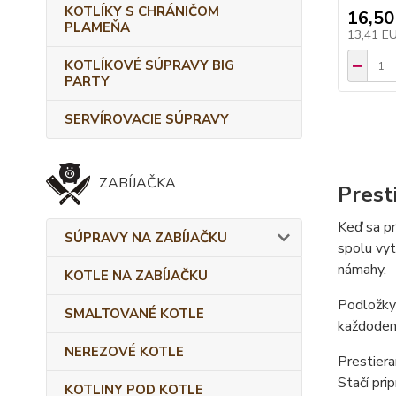
KOTLÍKY S CHRÁNIČOM
16,50
PLAMEŇA
13,41 E
KOTLÍKOVÉ SÚPRAVY BIG
PARTY
SERVÍROVACIE SÚPRAVY
ZABÍJAČKA
Prest
Keď sa pr
SÚPRAVY NA ZABÍJAČKU
spolu vyt
námahy.
KOTLE NA ZABÍJAČKU
Podložky 
SMALTOVANÉ KOTLE
každodenn
NEREZOVÉ KOTLE
Prestiera
Stačí prip
KOTLINY POD KOTLE