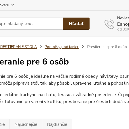
tovaru
Neviet
Hľadať
Esho
od 8:0
PRESTIERANIE STOLA
Podložky pod tanier
Prestieranie pre 6 osôb
ieranie pre 6 osôb
nie pre 6 osôb je ideálne na väčšie rodinné obedy, návštevy, osla
omôžu pripraviť stôl tak, aby pôsobil upravene, útulne a pohostin
o jedálne, kuchyne, na chatu, terasu aj záhradné posedenie. Či pr
stolovanie po varení v kotlíku, prestieranie pre šiestich dodá s
šie
Najlacnejšie
Najdrahšie