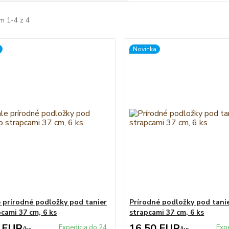
m 1-4 z 4
Novinka
 prírodné podložky pod tanier
Prírodné podložky pod tani
pcami 37 cm, 6 ks
strapcami 37 cm, 6 ks
 EUR
16,50 EUR
Expedícia do 24
Exp