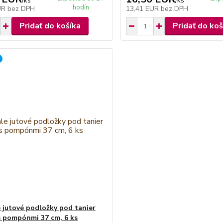
/
ks
/
ks
hodín
UR
bez DPH
13,41 EUR
bez DPH
Pridať do košíka
Pridať do koš
 jutové podložky pod tanier
s pompónmi 37 cm, 6 ks