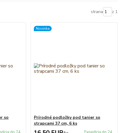
strana
z 1
Novinka
er so
Prírodné podložky pod tanier so
strapcami 37 cm, 6 ks
16,50 EUR
edícia do 24
Expedícia do 24