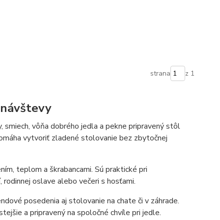
strana
z 1
j návštevy
y, smiech, vôňa dobrého jedla a pekne pripravený stôl
 pomáha vytvoriť zladené stolovanie bez zbytočnej
ním, teplom a škrabancami. Sú praktické pri
 rodinnej oslave alebo večeri s hosťami.
kendové posedenia aj stolovanie na chate či v záhrade.
istejšie a pripravený na spoločné chvíle pri jedle.