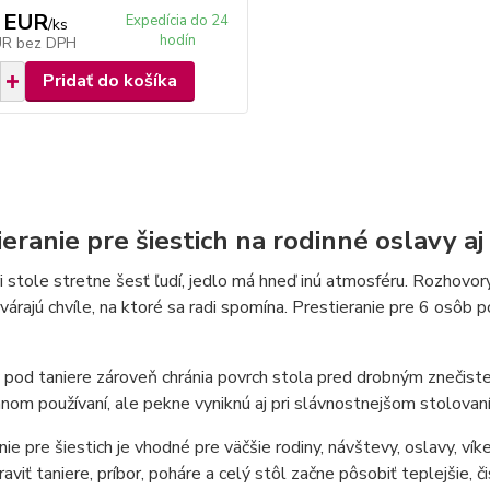
 EUR
Expedícia do 24
/
ks
hodín
UR
bez DPH
Pridať do košíka
ieranie pre šiestich na rodinné oslavy a
i stole stretne šesť ľudí, jedlo má hneď inú atmosféru. Rozhovor
várajú chvíle, na ktoré sa radi spomína. Prestieranie pre 6 osôb
pod taniere zároveň chránia povrch stola pred drobným znečiste
om používaní, ale pekne vyniknú aj pri slávnostnejšom stolovaní,
nie pre šiestich je vhodné pre väčšie rodiny, návštevy, oslavy, ví
raviť taniere, príbor, poháre a celý stôl začne pôsobiť teplejšie, č