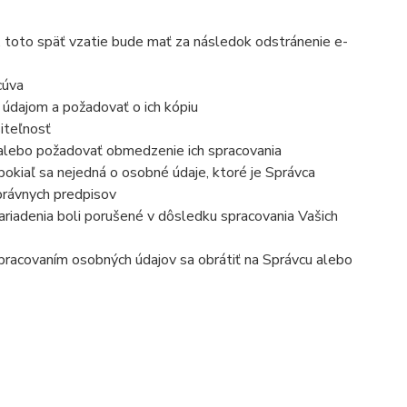
 toto späť vzatie bude mať za následok odstránenie e-
cúva
 údajom a požadovať o ich kópiu
iteľnosť
 alebo požadovať obmedzenie ich spracovania
okiaľ sa nejedná o osobné údaje, ktoré je Správca
právnych predpisov
ariadenia boli porušené v dôsledku spracovania Vašich
 spracovaním osobných údajov sa obrátiť na Správcu alebo