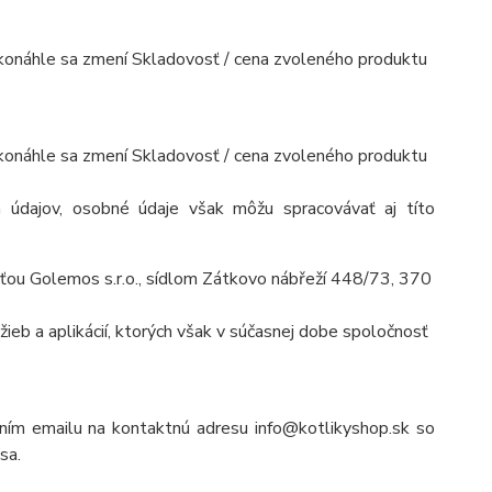
, akonáhle sa zmení Skladovosť / cena zvoleného produktu
, akonáhle sa zmení Skladovosť / cena zvoleného produktu
 údajov, osobné údaje však môžu spracovávať aj títo
ťou Golemos s.r.o., sídlom Zátkovo nábřeží 448/73, 370
ieb a aplikácií, ktorých však v súčasnej dobe spoločnosť
ním emailu na kontaktnú adresu info@kotlikyshop.sk so
sa.