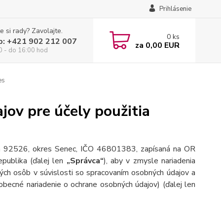
Prihlásenie
e si rady? Zavolajte.
0
ks
p: +421 902 212 007
za
0,00 EUR
0 - do 16:00 hod
es
ov pre účely použitia
eca 92526, okres Senec, IČO 46801383, zapísaná na OR
publika (ďalej len
„Správca“
), aby v zmysle nariadenia
ch osôb v súvislosti so spracovaním osobných údajov a
becné nariadenie o ochrane osobných údajov) (ďalej len