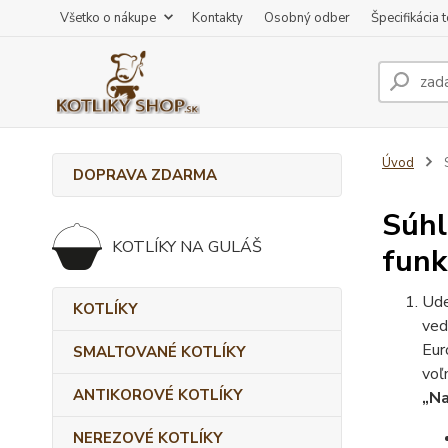
Všetko o nákupe
Kontakty
Osobný odber
Špecifikácia 
Úvod
S
DOPRAVA ZDARMA
Súhl
KOTLÍKY NA GULÁŠ
funk
Ude
KOTLÍKY
ved
Eur
SMALTOVANÉ KOTLÍKY
voľ
ANTIKOROVÉ KOTLÍKY
„Na
NEREZOVÉ KOTLÍKY