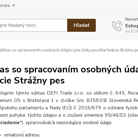
tovaru
Neviet
Hľadať
Esho
od 8:0
úhlas so spracovaním osobných údajov pre účely použitia funkcie Strážny p
as so spracovaním osobných údaj
cie Strážny pes
ľujete týmto súhlas DEFI Trade s.r.o., so sídlom č.: 645, R
enom OS v Bratislava 1 v zložke Sro: 83583/B Slovenská Re
ópskeho parlamentu a Rady (EÚ) č. 2016/679 o ochrane fyzický
nom pohybe týchto údajov a o zrušení smernice 95/46/ES (všeo
riadenie“
), spracovával/a nasledujúce osobné údaje:
emailovú adresu