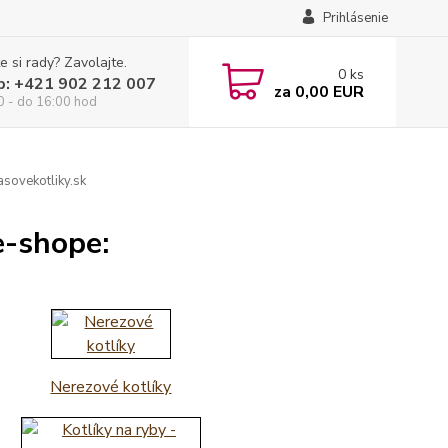
Prihlásenie
e si rady? Zavolajte.
0
ks
p: +421 902 212 007
za
0,00 EUR
0 - do 16:00 hod
sovekotliky.sk
e-shope:
Nerezové kotlíky