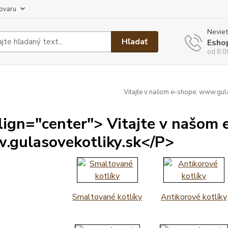
tovaru
Neviet
Hľadať
Esho
od 8:0
Vitajte v našom e-shope: www.gula
lign="center"> Vitajte v našom 
gulasovekotliky.sk</P>
Smaltované kotlíky
Antikorové kotlíky