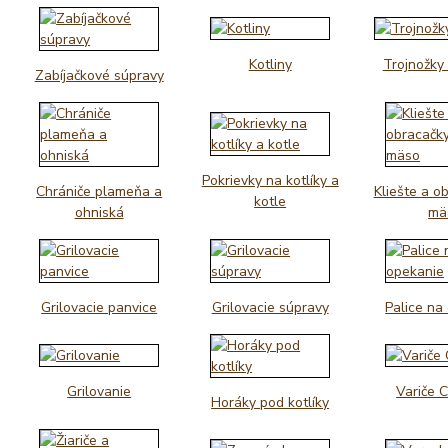
Kotliny
Trojnožky
Zabíjačkové súpravy
Pokrievky na kotlíky a
Chrániče plameňa a
Kliešte a o
kotle
ohniská
mä
Grilovacie panvice
Grilovacie súpravy
Palice na
Grilovanie
Variče 
Horáky pod kotlíky