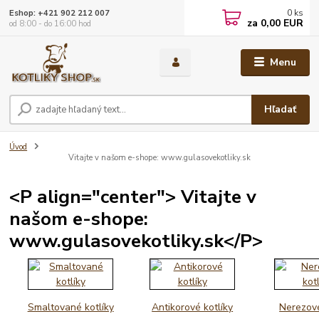
0
ks
Eshop: +421 902 212 007
za
0,00 EUR
od 8:00 - do 16:00 hod
Menu
Hľadať
Úvod
Vitajte v našom e-shope: www.gulasovekotliky.sk
<P align="center"> Vitajte v
našom e-shope:
www.gulasovekotliky.sk</P>
Smaltované kotlíky
Antikorové kotlíky
Nerezové