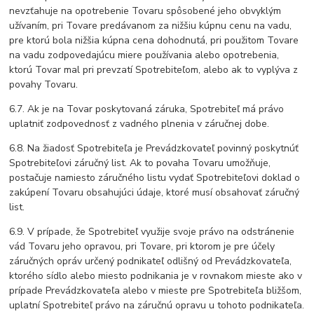
nevzťahuje na opotrebenie Tovaru spôsobené jeho obvyklým
užívaním, pri Tovare predávanom za nižšiu kúpnu cenu na vadu,
pre ktorú bola nižšia kúpna cena dohodnutá, pri použitom Tovare
na vadu zodpovedajúcu miere používania alebo opotrebenia,
ktorú Tovar mal pri prevzatí Spotrebiteľom, alebo ak to vyplýva z
povahy Tovaru.
6.7. Ak je na Tovar poskytovaná záruka, Spotrebiteľ má právo
uplatniť zodpovednosť z vadného plnenia v záručnej dobe.
6.8. Na žiadosť Spotrebiteľa je Prevádzkovateľ povinný poskytnúť
Spotrebiteľovi záručný list. Ak to povaha Tovaru umožňuje,
postačuje namiesto záručného listu vydať Spotrebiteľovi doklad o
zakúpení Tovaru obsahujúci údaje, ktoré musí obsahovať záručný
list.
6.9. V prípade, že Spotrebiteľ využije svoje právo na odstránenie
vád Tovaru jeho opravou, pri Tovare, pri ktorom je pre účely
záručných opráv určený podnikateľ odlišný od Prevádzkovateľa,
ktorého sídlo alebo miesto podnikania je v rovnakom mieste ako v
prípade Prevádzkovateľa alebo v mieste pre Spotrebiteľa bližšom,
uplatní Spotrebiteľ právo na záručnú opravu u tohoto podnikateľa.