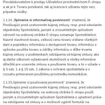
Prevádzkovateľom k predaju Užívateľovi prostredníctvom E-shopu
a ak je k Tovaru ponúkaná, tak aj licencia k užívaniu tejto veci,
prípadne služby;
1.1.14 „
Splnenie si
i
nformačnej povinnosti
“ znamená, že
Predávajúci pred uzatvorením kúpnej zmluvy, resp. pred odoslaním
objednávky Spotrebiteľa, jasným a zrozumiteľným spôsobom
zároveň na webovej stránke E-shopu oznamuje Spotrebiteľovi:
hlavné vlastnosti tovaru, celkovú cenu tovaru vrátane všetkých
daní a poplatkov, informáciu o dostupnosti tovaru, informáciu o
spôsobe použitia tovaru a údržby, informáciu o dĺžke trvania
kúpnej zmluvy, o podmienkach odstúpenia od kúpnej zmluvy, ako
aj ďalšie zákonom vyžadované skutočnosti a všetky informácie
dôležité pre uzavretie zmluvy a používanie tovaru, a to v súlade s
§ 5 ods. 1 a § 15 ods. 1 zákona o ochrane spotrebiteľa a v
rozsahu primeranom použitému prostriedku komunikácie.
1.1.15„Splnenie si poučovanej povinnosti“ znamená, že
Predávajúci pred uzatvorením kúpnej zmluvy, resp. pred odoslaním
objednávky Spotrebiteľa, na webovej stránke E-shopu poučil
jasným a zrozumiteľným spôsobom Spotrebiteľa o uplatnení práva
na odstúpenie od zmluvy a o možnosti vyplniť formulár na