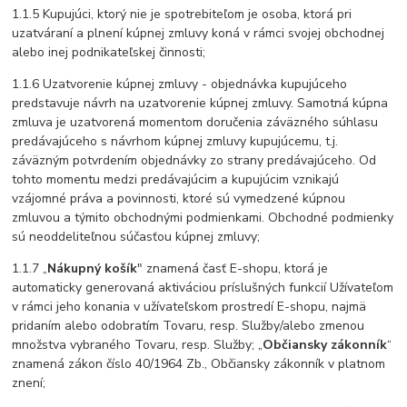
1.1.5 Kupujúci, ktorý nie je spotrebiteľom je osoba, ktorá pri
uzatváraní a plnení kúpnej zmluvy koná v rámci svojej obchodnej
alebo inej podnikateľskej činnosti;
1.1.6 Uzatvorenie kúpnej zmluvy - objednávka kupujúceho
predstavuje návrh na uzatvorenie kúpnej zmluvy. Samotná kúpna
zmluva je uzatvorená momentom doručenia záväzného súhlasu
predávajúceho s návrhom kúpnej zmluvy kupujúcemu, t.j.
záväzným potvrdením objednávky zo strany predávajúceho. Od
tohto momentu medzi predávajúcim a kupujúcim vznikajú
vzájomné práva a povinnosti, ktoré sú vymedzené kúpnou
zmluvou a týmito obchodnými podmienkami. Obchodné podmienky
sú neoddeliteľnou súčasťou kúpnej zmluvy;
1.1.7 „
Nákupný košík
" znamená časť E-shopu, ktorá je
automaticky generovaná aktiváciou príslušných funkcií Užívateľom
v rámci jeho konania v užívateľskom prostredí E-shopu, najmä
pridaním alebo odobratím Tovaru, resp. Služby/alebo zmenou
množstva vybraného Tovaru, resp. Služby; „
Občiansky zákonník
“
znamená zákon číslo 40/1964 Zb., Občiansky zákonník v platnom
znení;