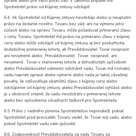
oprave alebo pre väčší počet vád. V takomto prípade má
Spotrebiteľ právo od Kúpnej zmluvy odstúpiť.
6.4. Ak Spotrebiteľ od Kúpnej zmluvy neodstúpi alebo si neuplatní
právo na dodanie nového Tovaru bez vád, ani na výmenu jeho
súčasti alebo na opravu Tovaru, môže požadovať primeranú zľavu
z ceny Tovaru. Spotrebiteľ má právo na primeranú zľavu z kúpnej
ceny alebo môže odstúpiť od kúpnej zmluvy aj bez poskytnutia
dodatočnej primeranej lehoty, ak Prevádzkovateľ Tovar neopravil
ani nevymenil alebo Prevádzkovateľ Tovar neopravil ani
nevymenil Tovar v stanovenej lehote a dohodnutým spôsobom
alebo Prevádzkovateľ odmietol odstrániť vadu, Tovar má rovnakú
vadu napriek oprave alebo výmene alebo vada je takej závažnej
povahy, že odôvodňuje okamžitú zľavu z kúpnej ceny alebo
odstúpenie od kúpnej zmluvy, alebo Prevádzkovateľ vyhlásil alebo
je z okolností zrejmé, že vadu neodstráni v primeranej lehote
alebo bez spôsobenia závažných ťažkostí pre Spotrebiteľa.
6.5. Právo z vadného plnenia Spotrebiteľovi neprináleží, pokiaľ
Spotrebiteľ pred prevzatím Tovaru vedel, že Tovar má vadu, alebo
pokiaľ Spotrebiteľ vadu sám spôsobil.
6.6. Zodpovednosť Prevádzkovateľa za vady Tovaru sa