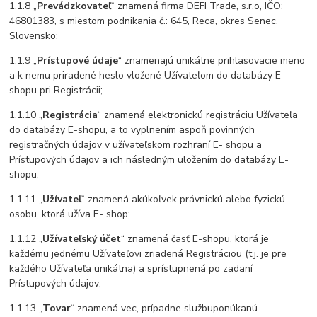
1.1.8 „
Prevádzkovateľ
“ znamená firma DEFI Trade, s.r.o, IČO:
46801383, s miestom podnikania č.: 645, Reca, okres Senec,
Slovensko;
1.1.9 „
Prístupové údaje
“ znamenajú unikátne prihlasovacie meno
a k nemu priradené heslo vložené Užívateľom do databázy E-
shopu pri Registrácii;
1.1.10 „
Registrácia
“ znamená elektronickú registráciu Užívateľa
do databázy E-shopu, a to vyplnením aspoň povinných
registračných údajov v užívateľskom rozhraní E- shopu a
Prístupových údajov a ich následným uložením do databázy E-
shopu;
1.1.11 „
Užívateľ
“ znamená akúkoľvek právnickú alebo fyzickú
osobu, ktorá užíva E- shop;
1.1.12 „
Užívateľský účet
“ znamená časť E-shopu, ktorá je
každému jednému Užívateľovi zriadená Registráciou (t.j. je pre
každého Užívateľa unikátna) a sprístupnená po zadaní
Prístupových údajov;
1.1.13 „
Tovar
“ znamená vec, prípadne službuponúkanú