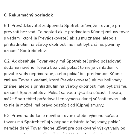
6. Reklamačný poriadok
6.1. Prevádzkovateľ zodpovedá Spotrebiteľovi, že Tovar je pri
prevzatí bez vád. To neplatí ak je predmetom Kúpnej zmluvy tovar
s vadami, ktoré je Prevádzkovateľ, ak sú mu známe, alebo s
prihliadnutím na všetky okolnosti mu mali byť známe, povinný
oznámiť Spotrebiteľovi.
6.2. Ak obsahuje Tovar vady, má Spotrebiteľ právo požadovať
dodanie nového Tovaru bez vád, pokiaľ to nie je vzhľadom k
povahe vady neprimerané, alebo pokiaľ bol predmetom Kúpnej
zmluvy Tovar s vadami, ktoré Prevádzkovateľ, ak mu boli vady
známe, alebo s prihliadnutím na všetky okolnosti mali byť známe,
oznámil Spotrebiteľovi. Pokiaľ sa vada týka iba súčasti Tovaru,
môže Spotrebiteľ požadovať len výmenu danej súčasti tovaru; ak
to nie je možné, má právo odstúpiť od Kúpnej zmluvy.
6.3. Právo na dodanie nového Tovaru, alebo výmenu súčasti
tovaru má Spotrebiteľ aj v prípade odstrániteľnej vady, pokiaľ
nemôže daný Tovar riadne užívať pre opakovaný výskyt vady po