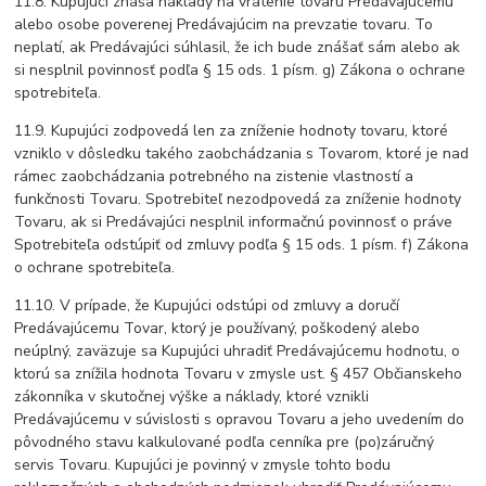
11.8. Kupujúci znáša náklady na vrátenie tovaru Predávajúcemu
alebo osobe poverenej Predávajúcim na prevzatie tovaru. To
neplatí, ak Predávajúci súhlasil, že ich bude znášať sám alebo ak
si nesplnil povinnosť podľa § 15 ods. 1 písm. g) Zákona o ochrane
spotrebiteľa.
11.9. Kupujúci zodpovedá len za zníženie hodnoty tovaru, ktoré
vzniklo v dôsledku takého zaobchádzania s Tovarom, ktoré je nad
rámec zaobchádzania potrebného na zistenie vlastností a
funkčnosti Tovaru. Spotrebiteľ nezodpovedá za zníženie hodnoty
Tovaru, ak si Predávajúci nesplnil informačnú povinnosť o práve
Spotrebiteľa odstúpiť od zmluvy podľa § 15 ods. 1 písm. f) Zákona
o ochrane spotrebiteľa.
11.10. V prípade, že Kupujúci odstúpi od zmluvy a doručí
Predávajúcemu Tovar, ktorý je používaný, poškodený alebo
neúplný, zaväzuje sa Kupujúci uhradiť Predávajúcemu hodnotu, o
ktorú sa znížila hodnota Tovaru v zmysle ust. § 457 Občianskeho
zákonníka v skutočnej výške a náklady, ktoré vznikli
Predávajúcemu v súvislosti s opravou Tovaru a jeho uvedením do
pôvodného stavu kalkulované podľa cenníka pre (po)záručný
servis Tovaru. Kupujúci je povinný v zmysle tohto bodu