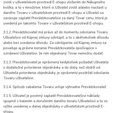
zvolil v užívateľskom prostredí E-shopu vložením do Nákupného
košíka, a to v množstve, ktoré si Užívateľ zvolil a/alebo nastavil u
daného Tovaru v užívateľskom prostredí E-shopu a Užívateľ sa
zaväzuje zaplatiť Prevádzkovateľovi za daný Tovar cenu, ktorá je
uvedená pri takomto Tovare v užívateľskom prostredí E-shopu.
3.1.2. Prevádzkovateľ má právo až do momentu odoslania Tovaru
Užívateľovi od Kúpnej zmluvy odstúpiť, a to z akéhokoľvek dôvodu
alebo bez uvedenia dôvodu. Za odstúpenie od Kúpnej zmluvy sa
považuje aj právne konanie Prevádzkovateľa spočívajúce v
oznámení Užívateľovi, že ním objednaný Tovar nemožno dodať.
3.1.3. Prevádzkovateľ je oprávnený kedykoľvek požiadať Užívateľa
o dodatočné potvrdenie objednávky a do doby, než obdrží od
Užívateľa potvrdenie objednávky, je oprávnený pozdržať odoslanie
Tovaru Užívateľovi.
3.1.4. Spôsob zabalenia Tovaru určuje výhradne Prevádzkovateľ.
3.1.5. Užívateľ je povinný zaplatiť Prevádzkovateľovi náklady
spojené s balením a doručením daného tovaru Užívateľovi a to vo
výške uvedenej u danej objednávky v užívateľskom prostredí E-
shopu.