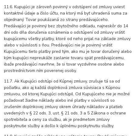
11.6. Kupujúci je zároveň povinný v odstúpení od zmluvy uviesť
kontaktné údaje a číslo účtu, na ktorý má byť uhradená suma za
objednaný Tovar poukázaná zo strany predávajúceho.
Predávajúci je povinný bez zbytočného odkladu, najneskôr do 14
dní odo dňa doručenia oznámenia o odstúpení od zmluvy vrátiť
kupujúcemu všetky platby, ktoré od neho prijal na základe zmluvy
alebo v súvislosti s ňou. Predávajúci nie je povinný vrátiť
Kupujúcemu tieto platby pred tým, ako mu je tovar doručený alebo
kým kupujúci nepreukáže zaslanie tovaru späť predávajúcemu,
ibaže predávajúci navrhne, že si tovar vyzdvihne osobne alebo
prostredníctvom ním poverenej osoby.
11.7. Ak Kupujúci odstúpi od Kúpnej zmluvy, zrušuje tá sa od
počiatku, ako aj každá doplnková zmluva súvisiaca s Kúpnou
zmluvou, od ktorej Kupujúci odstúpil. Od Kupujúceho nie je možné
požadovať žiadne náklady alebo iné platby v súvislosti so
zrušením doplnkovej zmluvy okrem úhrady nákladov a platieb
uvedených v § 22 ods. 3, ust. § 21 ods. 3 a 5 Zákona o ochrane
spotrebiteľa a ceny za službu, ak je predmetom zmluvy
poskytnutie služby a došlo k úplnému poskytnutiu služby.