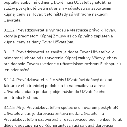
poplatky alebo iné odmeny, ktoré musí Užívateľ vynaložiť na
služby poskytnuté tretím stranám v súvislosti so zaplatením
kúpnej ceny za Tovar; tieto náklady sú výhradne nákladmi
Užívateľa.
3.1.12. Prevádzkovateľ si vyhradzuje vlastnícke právo k Tovaru,
ktorý je predmetom Kúpnej Zmluvy až do úplného zaplatenia
kúpnej ceny za daný Tovar Užívateľom.
3.1.13. Prevádzkovateľ sa zaväzuje dodať Tovar Užívateľovi v
primeranej lehote od uzatvorenia Kúpnej zmluvy. Všetky lehoty
pre dodanie Tovaru uvedené v užívateľskom rozhraní E-shopu sú
len orientačné.
3.1.14. Prevádzkovateľ zašle vždy Užívateľovi daňový doklad -
faktúru v elektronickej podobe, a to na emailovou adresu
Užívateľa zadanú pri danej objednávke do Užívateľského
prostredia E-shopu.
3.1.15. Ak je Prevádzkovateľom spoločne s Tovarom poskytnutý
Užívateľovi dar, je darovacia zmluva medzi Užívateľom a
Prevádzkovateľom uzatvorená s rozväzovacou podmienkou, že ak
dôjde k odstúpeniu od Kúpnej zmluvy, ruší sa daná darovacia