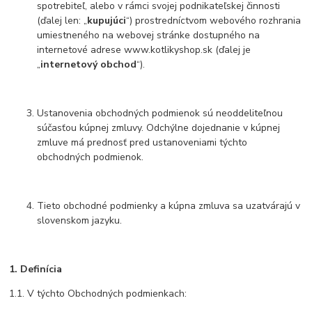
spotrebiteľ, alebo v rámci svojej podnikateľskej činnosti
(ďalej len: „
kupujúci
“) prostredníctvom webového rozhrania
umiestneného na webovej stránke dostupného na
internetové adrese www.kotlikyshop.sk (ďalej je
„
internetový obchod
“).
Ustanovenia obchodných podmienok sú neoddeliteľnou
súčasťou kúpnej zmluvy. Odchýlne dojednanie v kúpnej
zmluve má prednosť pred ustanoveniami týchto
obchodných podmienok.
Tieto obchodné podmienky a kúpna zmluva sa uzatvárajú v
slovenskom jazyku.
1.
Definícia
1.1. V týchto Obchodných podmienkach: