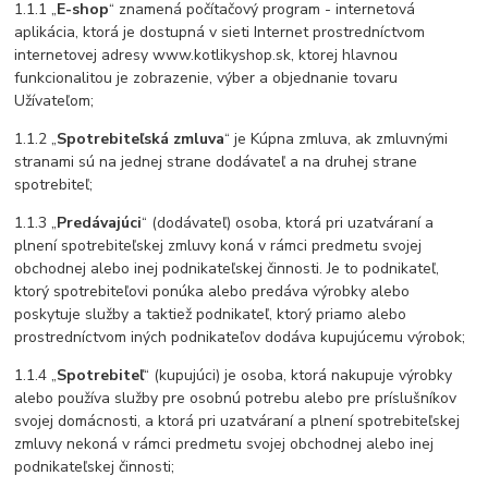
1.1.1 „
E-shop
“ znamená počítačový program - internetová
aplikácia, ktorá je dostupná v sieti Internet prostredníctvom
internetovej adresy www.kotlikyshop.sk, ktorej hlavnou
funkcionalitou je zobrazenie, výber a objednanie tovaru
Užívateľom;
1.1.2 „
Spotrebiteľská zmluva
“ je Kúpna zmluva, ak zmluvnými
stranami sú na jednej strane dodávateľ a na druhej strane
spotrebiteľ;
1.1.3 „
Predávajúci
“ (dodávateľ) osoba, ktorá pri uzatváraní a
plnení spotrebiteľskej zmluvy koná v rámci predmetu svojej
obchodnej alebo inej podnikateľskej činnosti. Je to podnikateľ,
ktorý spotrebiteľovi ponúka alebo predáva výrobky alebo
poskytuje služby a taktiež podnikateľ, ktorý priamo alebo
prostredníctvom iných podnikateľov dodáva kupujúcemu výrobok;
1.1.4 „
Spotrebiteľ
“ (kupujúci) je osoba, ktorá nakupuje výrobky
alebo používa služby pre osobnú potrebu alebo pre príslušníkov
svojej domácnosti, a ktorá pri uzatváraní a plnení spotrebiteľskej
zmluvy nekoná v rámci predmetu svojej obchodnej alebo inej
podnikateľskej činnosti;