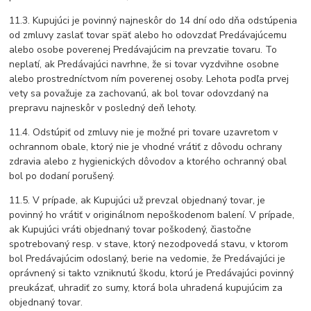
11.3. Kupujúci je povinný najneskôr do 14 dní odo dňa odstúpenia
od zmluvy zaslať tovar späť alebo ho odovzdať Predávajúcemu
alebo osobe poverenej Predávajúcim na prevzatie tovaru. To
neplatí, ak Predávajúci navrhne, že si tovar vyzdvihne osobne
alebo prostredníctvom ním poverenej osoby. Lehota podľa prvej
vety sa považuje za zachovanú, ak bol tovar odovzdaný na
prepravu najneskôr v posledný deň lehoty.
11.4. Odstúpiť od zmluvy nie je možné pri tovare uzavretom v
ochrannom obale, ktorý nie je vhodné vrátiť z dôvodu ochrany
zdravia alebo z hygienických dôvodov a ktorého ochranný obal
bol po dodaní porušený.
11.5. V prípade, ak Kupujúci už prevzal objednaný tovar, je
povinný ho vrátiť v originálnom nepoškodenom balení. V prípade,
ak Kupujúci vráti objednaný tovar poškodený, čiastočne
spotrebovaný resp. v stave, ktorý nezodpovedá stavu, v ktorom
bol Predávajúcim odoslaný, berie na vedomie, že Predávajúci je
oprávnený si takto vzniknutú škodu, ktorú je Predávajúci povinný
preukázať, uhradiť zo sumy, ktorá bola uhradená kupujúcim za
objednaný tovar.