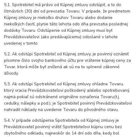
5.1. Spotrebiteľ má právo od Kúpnej zmluvy odstúpiť, a to do
štrnástich (30) dní od prevzatia Tovaru. V prípade, že predmetom
Kúpnej zmluvy je niekoľko druhov Tovaru alebo dodanie
niekoľkých častí, plynie táto lehota odo dňa prevzatia poslednej
dodávky Tovaru. Odstúpenie od Kúpnej zmluvy musí byť
Prevádzkovateľovi (ako predávajúcemu) odoslané v lehote
uvedenej v tomto
5.2. Ak odstúpi Spotrebiteľ od Kúpnej zmluvy, je povinný oznámiť
písomne číslo svojho bankového účtu pre vrátenie kúpnej ceny za
Tovar, ktorá môže byť znížená ak sú na to splnené zákonné
dôvody.
5.3. Ak odstúpi Spotrebiteľ od Kúpnej zmluvy ohľadne Tovaru,
ktorý vracia Prevádzkovateľovi poškodený a/alebo opotrebovaný,
najmä pokiaľ sú odstránené originálne označenia Tovaru(t.j.
ceduľky, nálepky a pod.), je Spotrebiteľ povinný Prevádzkovateľovi
nahradiť náklady na uvedenie Tovaru do pôvodného stavu.
5.4. V prípade odstúpenia Spotrebiteľa od Kúpnej zmluvy je
Prevádzkovateľ povinný vrátiť Spotrebiteľovi kúpnu cenu bez
zbytočného odkladu, najneskôr do 14 dní odo dňa, kedy bol