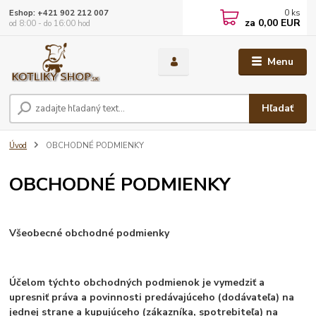
0
ks
Eshop: +421 902 212 007
za
0,00 EUR
od 8:00 - do 16:00 hod
Menu
Hľadať
Úvod
OBCHODNÉ PODMIENKY
OBCHODNÉ PODMIENKY
Všeobecné obchodné podmienky
Účelom týchto obchodných podmienok je vymedziť a
upresniť práva a povinnosti predávajúceho (dodávateľa) na
jednej strane a kupujúceho (zákazníka, spotrebiteľa) na