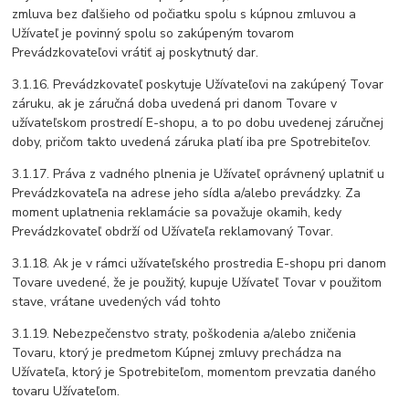
zmluva bez ďalšieho od počiatku spolu s kúpnou zmluvou a
Užívateľ je povinný spolu so zakúpeným tovarom
Prevádzkovateľovi vrátiť aj poskytnutý dar.
3.1.16. Prevádzkovateľ poskytuje Užívateľovi na zakúpený Tovar
záruku, ak je záručná doba uvedená pri danom Tovare v
užívateľskom prostredí E-shopu, a to po dobu uvedenej záručnej
doby, pričom takto uvedená záruka platí iba pre Spotrebiteľov.
3.1.17. Práva z vadného plnenia je Užívateľ oprávnený uplatniť u
Prevádzkovateľa na adrese jeho sídla a/alebo prevádzky. Za
moment uplatnenia reklamácie sa považuje okamih, kedy
Prevádzkovateľ obdrží od Užívateľa reklamovaný Tovar.
3.1.18. Ak je v rámci užívateľského prostredia E-shopu pri danom
Tovare uvedené, že je použitý, kupuje Užívateľ Tovar v použitom
stave, vrátane uvedených vád tohto
3.1.19. Nebezpečenstvo straty, poškodenia a/alebo zničenia
Tovaru, ktorý je predmetom Kúpnej zmluvy prechádza na
Užívateľa, ktorý je Spotrebiteľom, momentom prevzatia daného
tovaru Užívateľom.