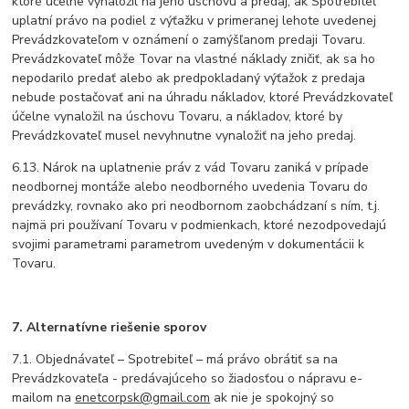
ktoré účelne vynaložil na jeho úschovu a predaj, ak Spotrebiteľ
uplatní právo na podiel z výťažku v primeranej lehote uvedenej
Prevádzkovateľom v oznámení o zamýšľanom predaji Tovaru.
Prevádzkovateľ môže Tovar na vlastné náklady zničiť, ak sa ho
nepodarilo predať alebo ak predpokladaný výťažok z predaja
nebude postačovať ani na úhradu nákladov, ktoré Prevádzkovateľ
účelne vynaložil na úschovu Tovaru, a nákladov, ktoré by
Prevádzkovateľ musel nevyhnutne vynaložiť na jeho predaj.
6.13. Nárok na uplatnenie práv z vád Tovaru zaniká v prípade
neodbornej montáže alebo neodborného uvedenia Tovaru do
prevádzky, rovnako ako pri neodbornom zaobchádzaní s ním, t.j.
najmä pri používaní Tovaru v podmienkach, ktoré nezodpovedajú
svojimi parametrami parametrom uvedeným v dokumentácii k
Tovaru.
7. Alternatívne riešenie sporov
7.1. Objednávateľ – Spotrebiteľ – má právo obrátiť sa na
Prevádzkovateľa - predávajúceho so žiadosťou o nápravu e-
mailom na
enetcorpsk@gmail.com
ak nie je spokojný so