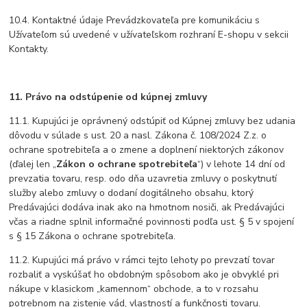
10.4. Kontaktné údaje Prevádzkovateľa pre komunikáciu s
Užívateľom sú uvedené v užívateľskom rozhraní E-shopu v sekcii
Kontakty.
11. Právo na odstúpenie od kúpnej zmluvy
11.1. Kupujúci je oprávnený odstúpiť od Kúpnej zmluvy bez udania
dôvodu v súlade s ust. 20 a nasl. Zákona č. 108/2024 Z.z. o
ochrane spotrebiteľa a o zmene a doplnení niektorých zákonov
(ďalej len „
Zákon o ochrane spotrebiteľa
“) v lehote 14 dní od
prevzatia tovaru, resp. odo dňa uzavretia zmluvy o poskytnutí
služby alebo zmluvy o dodaní dogitálneho obsahu, ktorý
Predávajúci dodáva inak ako na hmotnom nosiči, ak Predávajúci
včas a riadne splnil informačné povinnosti podľa ust. § 5 v spojení
s § 15 Zákona o ochrane spotrebiteľa.
11.2. Kupujúci má právo v rámci tejto lehoty po prevzatí tovar
rozbaliť a vyskúšať ho obdobným spôsobom ako je obvyklé pri
nákupe v klasickom „kamennom“ obchode, a to v rozsahu
potrebnom na zistenie vád, vlastností a funkčnosti tovaru.