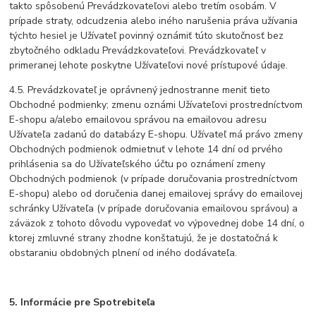
takto spôsobenú Prevádzkovateľovi alebo tretím osobám. V
prípade straty, odcudzenia alebo iného narušenia práva užívania
týchto hesiel je Užívateľ povinný oznámiť túto skutočnosť bez
zbytočného odkladu Prevádzkovateľovi. Prevádzkovateľ v
primeranej lehote poskytne Užívateľovi nové prístupové údaje.
4.5. Prevádzkovateľ je oprávnený jednostranne meniť tieto
Obchodné podmienky; zmenu oznámi Užívateľovi prostredníctvom
E-shopu a/alebo emailovou správou na emailovou adresu
Užívateľa zadanú do databázy E-shopu. Užívateľ má právo zmeny
Obchodných podmienok odmietnuť v lehote 14 dní od prvého
prihlásenia sa do Užívateľského účtu po oznámení zmeny
Obchodných podmienok (v prípade doručovania prostredníctvom
E-shopu) alebo od doručenia danej emailovej správy do emailovej
schránky Užívateľa (v prípade doručovania emailovou správou) a
záväzok z tohoto dôvodu vypovedať vo výpovednej dobe 14 dní, o
ktorej zmluvné strany zhodne konštatujú, že je dostatočná k
obstaraniu obdobných plnení od iného dodávateľa.
5. Informácie pre Spotrebiteľa