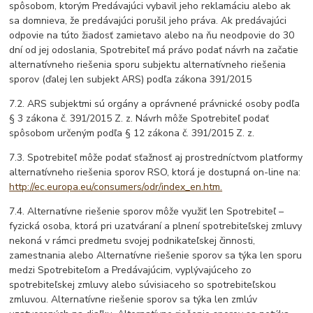
spôsobom, ktorým Predávajúci vybavil jeho reklamáciu alebo ak
sa domnieva, že predávajúci porušil jeho práva. Ak predávajúci
odpovie na túto žiadosť zamietavo alebo na ňu neodpovie do 30
dní od jej odoslania, Spotrebiteľ má právo podať návrh na začatie
alternatívneho riešenia sporu subjektu alternatívneho riešenia
sporov (ďalej len subjekt ARS) podľa zákona 391/2015
7.2. ARS subjektmi sú orgány a oprávnené právnické osoby podľa
§ 3 zákona č. 391/2015 Z. z. Návrh môže Spotrebiteľ podať
spôsobom určeným podľa § 12 zákona č. 391/2015 Z. z.
7.3. Spotrebiteľ môže podať sťažnosť aj prostredníctvom platformy
alternatívneho riešenia sporov RSO, ktorá je dostupná on-line na:
http://ec.europa.eu/consumers/odr/index_en.htm.
7.4. Alternatívne riešenie sporov môže využiť len Spotrebiteľ –
fyzická osoba, ktorá pri uzatváraní a plnení spotrebiteľskej zmluvy
nekoná v rámci predmetu svojej podnikateľskej činnosti,
zamestnania alebo Alternatívne riešenie sporov sa týka len sporu
medzi Spotrebiteľom a Predávajúcim, vyplývajúceho zo
spotrebiteľskej zmluvy alebo súvisiaceho so spotrebiteľskou
zmluvou. Alternatívne riešenie sporov sa týka len zmlúv