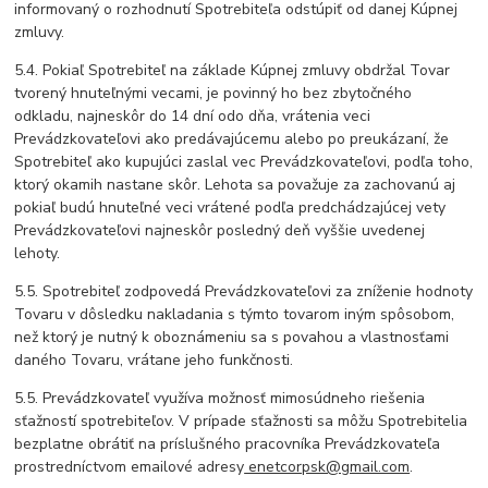
informovaný o rozhodnutí Spotrebiteľa odstúpiť od danej Kúpnej
zmluvy.
5.4. Pokiaľ Spotrebiteľ na základe Kúpnej zmluvy obdržal Tovar
tvorený hnuteľnými vecami, je povinný ho bez zbytočného
odkladu, najneskôr do 14 dní odo dňa, vrátenia veci
Prevádzkovateľovi ako predávajúcemu alebo po preukázaní, že
Spotrebiteľ ako kupujúci zaslal vec Prevádzkovateľovi, podľa toho,
ktorý okamih nastane skôr. Lehota sa považuje za zachovanú aj
pokiaľ budú hnuteľné veci vrátené podľa predchádzajúcej vety
Prevádzkovateľovi najneskôr posledný deň vyššie uvedenej
lehoty.
5.5. Spotrebiteľ zodpovedá Prevádzkovateľovi za zníženie hodnoty
Tovaru v dôsledku nakladania s týmto tovarom iným spôsobom,
než ktorý je nutný k oboznámeniu sa s povahou a vlastnosťami
daného Tovaru, vrátane jeho funkčnosti.
5.5. Prevádzkovateľ využíva možnosť mimosúdneho riešenia
sťažností spotrebiteľov. V prípade sťažnosti sa môžu Spotrebitelia
bezplatne obrátiť na príslušného pracovníka Prevádzkovateľa
prostredníctvom emailové adresy
enetcorpsk@gmail.com
.