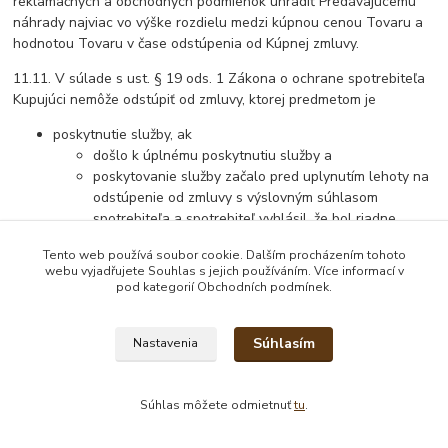
reklamačných a obchodných podmienok uhradiť Predávajúcemu
náhrady najviac vo výške rozdielu medzi kúpnou cenou Tovaru a
hodnotou Tovaru v čase odstúpenia od Kúpnej zmluvy.
11.11. V súlade s ust. § 19 ods. 1 Zákona o ochrane spotrebiteľa
Kupujúci nemôže odstúpiť od zmluvy, ktorej predmetom je
poskytnutie služby, ak
došlo k úplnému poskytnutiu služby a
poskytovanie služby začalo pred uplynutím lehoty na
odstúpenie od zmluvy s výslovným súhlasom
spotrebiteľa a spotrebiteľ vyhlásil, že bol riadne
poučený o tom, že vyjadrením súhlasu stráca právo
Tento web používá soubor cookie. Dalším procházením tohoto
na odstúpenie od zmluvy po úplnom poskytnutí
webu vyjadřujete Souhlas s jejich používáním. Více informací v
služby, ak je podľa zmluvy spotrebiteľ povinný
pod kategorií Obchodních podmínek.
zaplatiť cenu,
Súhlasím
Nastavenia
Súhlas môžete odmietnuť
tu
.
dodanie alebo poskytnutie produktu, ktorého cena závisí od
pohybu cien na finančnom trhu, ktorý obchodník nemôže