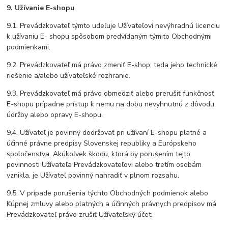
9. Užívanie E-shopu
9.1. Prevádzkovateľ týmto udeľuje Užívateľovi nevýhradnú licenciu
k užívaniu E- shopu spôsobom predvídaným týmito Obchodnými
podmienkami.
9.2. Prevádzkovateľ má právo zmeniť E-shop, teda jeho technické
riešenie a/alebo užívateľské rozhranie.
9.3. Prevádzkovateľ má právo obmedziť alebo prerušiť funkčnosť
E-shopu prípadne prístup k nemu na dobu nevyhnutnú z dôvodu
údržby alebo opravy E-shopu.
9.4. Užívateľ je povinný dodržovať pri užívaní E-shopu platné a
účinné právne predpisy Slovenskej republiky a Európskeho
spoločenstva. Akúkoľvek škodu, ktorá by porušením tejto
povinnosti Užívateľa Prevádzkovateľovi alebo tretím osobám
vznikla, je Užívateľ povinný nahradiť v plnom rozsahu.
9.5. V prípade porušenia týchto Obchodných podmienok alebo
Kúpnej zmluvy alebo platných a účinných právnych predpisov má
Prevádzkovateľ právo zrušiť Užívateľský účet.