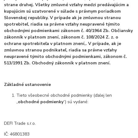
strane druhej. Všetky zmluvné vzťahy medzi predávajúcim a
kupujúcim sú uzatvorené v súlade s právnym poriadkom
Slovenskej republiky. V prípade ak je zmluvnou stranou
spotrebiteľ, riadia sa právne vzťahy neupravené týmito
obchodnými podmienkami zákonom č. 40/1964 Zb. Občiansky
zákonník v platnom znení, zákonom č. 108/2024 Z. z. o
ochrane spotrebiteľa v platnom znení,. V prípade, ak je
zmluvnou stranou podnikateľ, riadia sa právne vzťahy
neupravené týmito obchodnými podmienkami, zákonom č.
513/1991 Zb. Obchodný zákonník v platnom znení.
Základné ustanovenie
Tieto všeobecné obchodné podmienky (ďalej len
„
obchodné podmienky
“) sú vydané:
DEFI Trade s.r.o.
IČ: 46801383