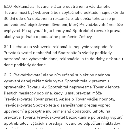
6.10. Reklamácia Tovaru, vrátane odstránenia vád daného
Tovaru, musí byť vybavená bez zbytočného odkladu, najneskôr do
30 dní odo dňa uplatnenia reklamácie, ak dlhšia lehota nie je
odôvodnená objektívnym dôvodom, ktorý Prevádzkovateľ nemôže
ovplyvniť. Po uplynutí tejto lehoty má Spotrebiteľ rovnaké práva,
akoby sa jednalo o podstatné porušenie Zmluvy.
6.11. Lehota na vybavenie reklamácie neplynie v prípade, že
Prevádzkovateľ neobdržal od Spotrebiteľa všetky podklady
potrebné pre vybavenie danej reklamácie, a to do doby, než budú
dané podklady dodané.
6.12. Prevádzkovateľ alebo ním určený subjekt po riadnom
vybavení danej reklamácie vyzve Spotrebiteľa k prevzatiu
opraveného Tovaru. Ak Spotrebiteľ neprevezme Tovar v lehote
šiestich mesiacov odo dňa, kedy ju mal prevziať, môže
Prevádzkovateľ Tovar predať. Ak ide o Tovar väčšej hodnoty,
Prevádzkovateľ Spotrebiteľa o zamýšľanom predaji vopred
upovedomí a poskytne mu primeranú dodatočnú lehotu na
prevzatie Tovaru. Prevádzkovateľ bezodkladne po predaji vyplatí
Spotrebiteľovi výťažok z predaja Tovaru po odpočítaní nákladov,