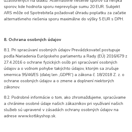
uzatvorených na diaľku. Alternatívne riešenie sporov sa netýka
sporov, kde hodnota sporu neprevyšuje sumu 20 EUR. Subjekt
ARS môže od Spotrebiteľa požadovať úhradu poplatku za začatie
alternatívneho riešenia sporu maximálne do výšky 5 EUR s DPH.
8. Ochrana osobných údajov
8.1. Pri spracúvaní osobných údajov Prevádzkovateľ postupuje
podľa Nariadenia Európskeho parlamentu a Rady (EÚ) 2016/679 z
27.4.2016 o ochrane fyzických osôb pri spracúvaní osobných
údajov a o voľnom pohybe takýchto údajov, ktorým sa zrušuje
smernica 95/46/ES (ďalej len „GDPR“) a zákona č. 18/2018 Z. z. o
ochrane osobných údajov a o zmene a doplnení niektorých
zákonov.
8.2. Podrobné informácie o tom, ako zhromažďujeme, spracúvame
a chránime osobné údaje našich zákazníkov pri využívaní našich
služieb sú upravené v zásadách ochrany osobných údajov na
adrese www.kotlikyshop.sk.