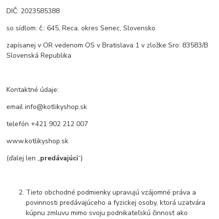
DIČ: 2023585388
so sídlom: č.: 645, Reca, okres Senec, Slovensko
zapísanej v OR vedenom OS v Bratislava 1 v zložke Sro: 83583/B
Slovenská Republika
Kontaktné údaje:
email info@kotlikyshop.sk
telefón +421 902 212 007
www.kotlikyshop.sk
(ďalej len „
predávajúci
“)
Tieto obchodné podmienky upravujú vzájomné práva a
povinnosti predávajúceho a fyzickej osoby, ktorá uzatvára
kúpnu zmluvu mimo svoju podnikateľskú činnosť ako