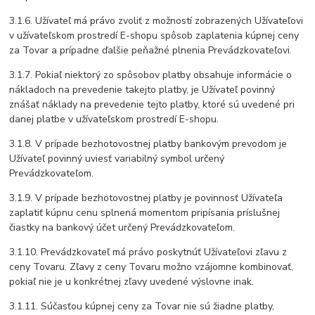
3.1.6. Užívateľ má právo zvoliť z možností zobrazených Užívateľovi
v užívateľskom prostredí E-shopu spôsob zaplatenia kúpnej ceny
za Tovar a prípadne ďalšie peňažné plnenia Prevádzkovateľovi.
3.1.7. Pokiaľ niektorý zo spôsobov platby obsahuje informácie o
nákladoch na prevedenie takejto platby, je Užívateľ povinný
znášať náklady na prevedenie tejto platby, ktoré sú uvedené pri
danej platbe v užívateľskom prostredí E-shopu.
3.1.8. V prípade bezhotovostnej platby bankovým prevodom je
Užívateľ povinný uviesť variabilný symbol určený
Prevádzkovateľom.
3.1.9. V prípade bezhotovostnej platby je povinnosť Užívateľa
zaplatiť kúpnu cenu splnená momentom pripísania príslušnej
čiastky na bankový účet určený Prevádzkovateľom.
3.1.10. Prevádzkovateľ má právo poskytnúť Užívateľovi zľavu z
ceny Tovaru. Zľavy z ceny Tovaru možno vzájomne kombinovať,
pokiaľ nie je u konkrétnej zľavy uvedené výslovne inak.
3.1.11. Súčasťou kúpnej ceny za Tovar nie sú žiadne platby,