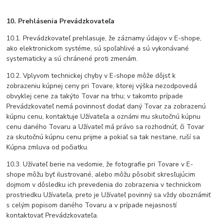
10. Prehlásenia Prevádzkovateľa
10.1. Prevádzkovateľ prehlasuje, že záznamy údajov v E-shope,
ako elektronickom systéme, sú spoľahlivé a sú vykonávané
systematicky a sú chránené proti zmenám.
10.2. Vplyvom technickej chyby v E-shope môže dôjsť k
zobrazeniu kúpnej ceny pri Tovare, ktorej výška nezodpovedá
obvyklej cene za takýto Tovar na trhu; v takomto prípade
Prevádzkovateľ nemá povinnosť dodať daný Tovar za zobrazenú
kúpnu cenu, kontaktuje Užívateľa a oznámi mu skutočnú kúpnu
cenu daného Tovaru a Užívateľ má právo sa rozhodnúť, či Tovar
za skutočnú kúpnu cenu prijme a pokiaľ sa tak nestane, ruší sa
Kúpna zmluva od počiatku.
10.3. Užívateľ berie na vedomie, že fotografie pri Tovare v E-
shope môžu byť ilustrované, alebo môžu pôsobiť skresľujúcim
dojmom v dôsledku ich prevedenia do zobrazenia v technickom
prostriedku Užívateľa, preto je Užívateľ povinný sa vždy oboznámiť
s celým popisom daného Tovaru a v prípade nejasností
kontaktovať Prevádzkovateľa.