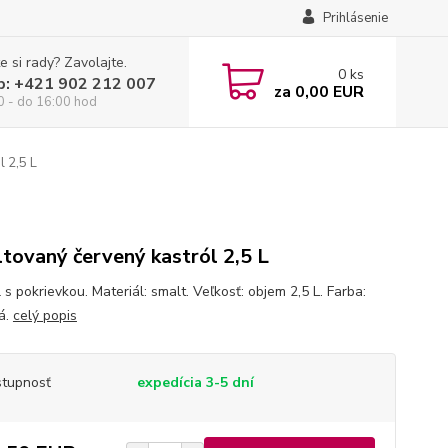
Prihlásenie
e si rady? Zavolajte.
0
ks
p: +421 902 212 007
za
0,00 EUR
0 - do 16:00 hod
 2,5 L
tovaný červený kastról 2,5 L
 s pokrievkou. Materiál: smalt. Veľkosť: objem 2,5 L. Farba:
á.
celý popis
tupnosť
expedícia 3-5 dní