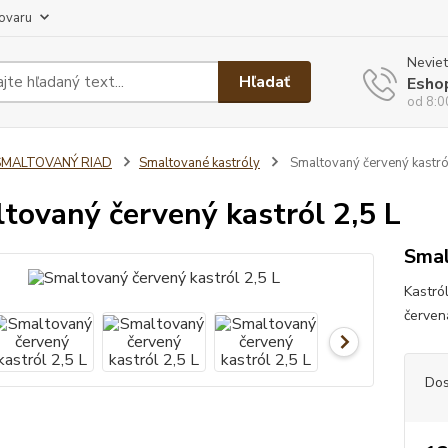
tovaru
Neviet
Hľadať
Esho
od 8:0
SMALTOVANÝ RIAD
Smaltované kastróly
Smaltovaný červený kastról
tovaný červený kastról 2,5 L
Smal
Kastról
červen
Dos