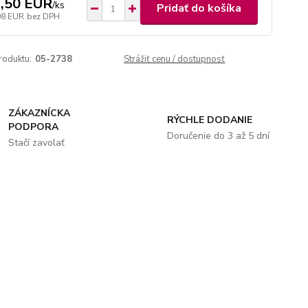
,50 EUR
/
ks
Pridať do košíka
98 EUR
bez DPH
roduktu:
05-2738
Strážiť cenu / dostupnosť
ZÁKAZNÍCKA
RÝCHLE DODANIE
PODPORA
Doručenie do 3 až 5 dní
Stačí zavolať