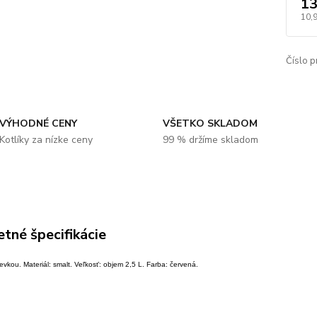
13
10,
Číslo p
VÝHODNÉ CENY
VŠETKO SKLADOM
Kotlíky za nízke ceny
99 % držíme skladom
tné špecifikácie
ievkou. Materiál: smalt. Veľkosť: objem 2,5 L. Farba: červená.