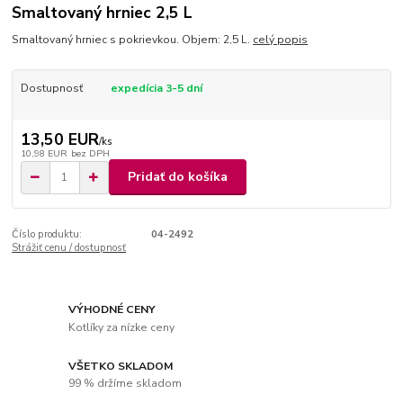
Smaltovaný hrniec 2,5 L
Smaltovaný hrniec s pokrievkou. Objem: 2,5 L.
celý popis
Dostupnosť
expedícia 3-5 dní
13,50 EUR
/
ks
10,98 EUR
bez DPH
Pridať do košíka
Číslo produktu:
04-2492
Strážiť cenu / dostupnosť
VÝHODNÉ CENY
Kotlíky za nízke ceny
VŠETKO SKLADOM
99 % držíme skladom