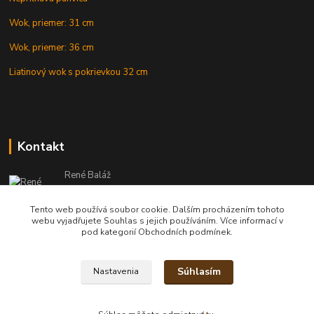
Wok, priemer: 31 cm
Wok, priemer: 36 cm
Liatinový wok s pokrievkou 32 cm
Kontakt
René Baláž
Eshop: +421 902 212 007
od 8:00 - do 16:00 hod
Tento web používá soubor cookie. Dalším procházením tohoto
webu vyjadřujete Souhlas s jejich používáním. Více informací v
info@kotlikyshop.sk
pod kategorií Obchodních podmínek.
Súhlasím
Nastavenia
Copyright © 2014-2030 KOTLIKYSHOP.sk, všetky práva vyhradené