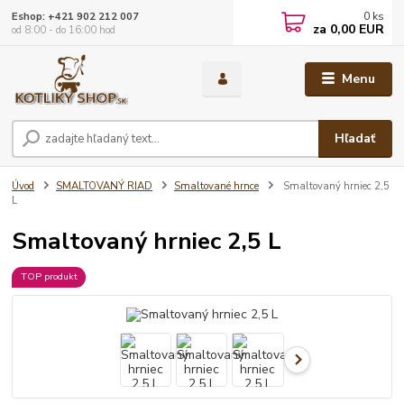
0
ks
Eshop: +421 902 212 007
za
0,00 EUR
od 8:00 - do 16:00 hod
Menu
Hľadať
Úvod
SMALTOVANÝ RIAD
Smaltované hrnce
Smaltovaný hrniec 2,5
L
Smaltovaný hrniec 2,5 L
TOP produkt