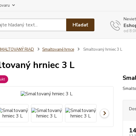
tovaru
Neviet
Hľadať
Esho
od 8:0
SMALTOVANÝ RIAD
Smaltované hrnce
Smaltovaný hrniec 3 L
tovaný hrniec 3 L
Smal
ukt
Smalto
Dos
14
12,