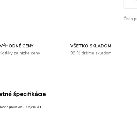
Číslo p
VÝHODNÉ CENY
VŠETKO SKLADOM
Kotlíky za nízke ceny
99 % držíme skladom
tné špecifikácie
niec s pokrievkou. Objem: 3 L.