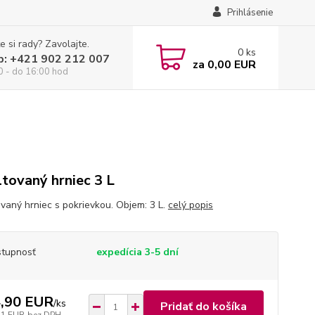
Prihlásenie
e si rady? Zavolajte.
0
ks
p: +421 902 212 007
za
0,00 EUR
0 - do 16:00 hod
tovaný hrniec 3 L
vaný hrniec s pokrievkou. Objem: 3 L.
celý popis
tupnosť
expedícia 3-5 dní
,90 EUR
/
ks
Pridať do košíka
11 EUR
bez DPH