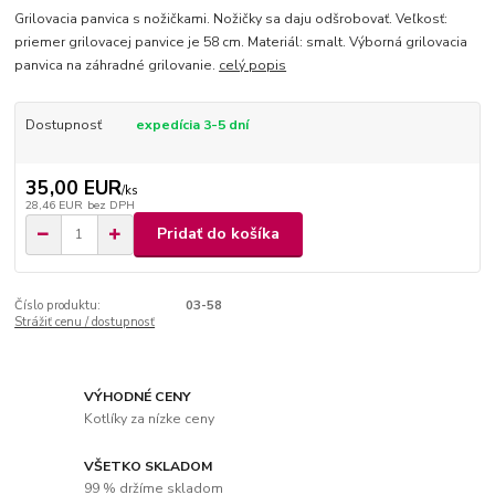
Grilovacia panvica s nožičkami. Nožičky sa daju odšrobovať. Veľkosť:
priemer grilovacej panvice je 58 cm. Materiál: smalt. Výborná grilovacia
panvica na záhradné grilovanie.
celý popis
Dostupnosť
expedícia 3-5 dní
35,00 EUR
/
ks
28,46 EUR
bez DPH
Pridať do košíka
Číslo produktu:
03-58
Strážiť cenu / dostupnosť
VÝHODNÉ CENY
Kotlíky za nízke ceny
VŠETKO SKLADOM
99 % držíme skladom