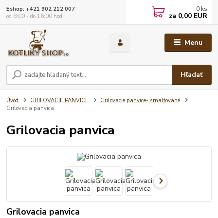
0
ks
Eshop: +421 902 212 007
za
0,00 EUR
od 8:00 - do 16:00 hod
Menu
Hľadať
Úvod
GRILOVACIE PANVICE
Grilovacie panvice- smaltované
Grilovacia panvica
Grilovacia panvica
Grilovacia panvica