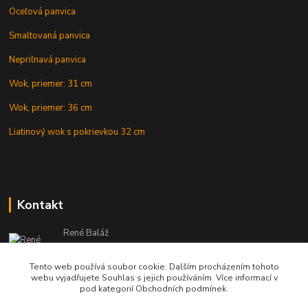
Oceľová panvica
Smaltovaná panvica
Nepriľnavá panvica
Wok, priemer: 31 cm
Wok, priemer: 36 cm
Liatinový wok s pokrievkou 32 cm
Kontakt
René Baláž
Eshop: +421 902 212 007
od 8:00 - do 16:00 hod
Tento web používá soubor cookie. Dalším procházením tohoto
webu vyjadřujete Souhlas s jejich používáním. Více informací v
info@kotlikyshop.sk
pod kategorií Obchodních podmínek.