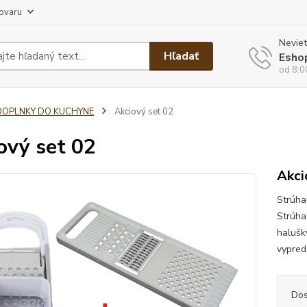
tovaru
Neviet
Hľadať
Esho
od 8:0
DOPLNKY DO KUCHYNE
Akciový set 02
ový set 02
Akci
Strúha
Strúha
halušk
vypred
Dos