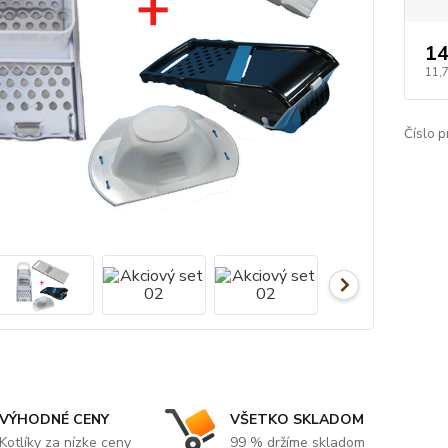
14
11,
Číslo p
VÝHODNÉ CENY
VŠETKO SKLADOM
Kotlíky za nízke ceny
99 % držíme skladom