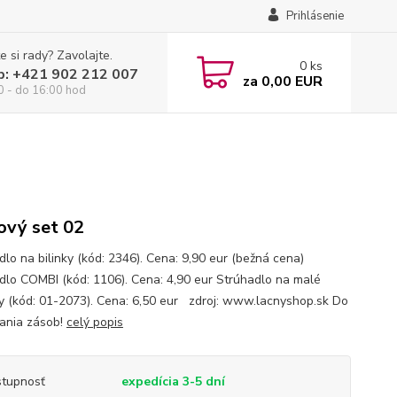
Prihlásenie
e si rady? Zavolajte.
0
ks
p: +421 902 212 007
za
0,00 EUR
0 - do 16:00 hod
ový set 02
dlo na bilinky (kód: 2346). Cena: 9,90 eur (bežná cena)
dlo COMBI (kód: 1106). Cena: 4,90 eur Strúhadlo na malé
y (kód: 01-2073). Cena: 6,50 eur zdroj: www.lacnyshop.sk Do
ania zásob!
celý popis
tupnosť
expedícia 3-5 dní