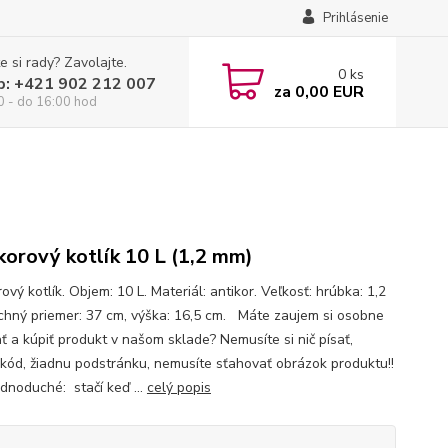
Prihlásenie
e si rady? Zavolajte.
0
ks
p: +421 902 212 007
za
0,00 EUR
0 - do 16:00 hod
korový kotlík 10 L (1,2 mm)
ový kotlík. Objem: 10 L. Materiál: antikor. Veľkosť: hrúbka: 1,2
chný priemer: 37 cm, výška: 16,5 cm. Máte zaujem si osobne
ať a kúpiť produkt v našom sklade? Nemusíte si nič písať,
 kód, žiadnu podstránku, nemusíte sťahovať obrázok produktu!!
ednoduché: stačí keď ...
celý popis