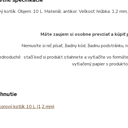
ý kotlík. Objem: 10 L. Materiál: antikor. Veľkosť: hrúbka: 1,2 mm
Máte zaujem si osobne prevziať a kúpiť
Nemusíte si nič písať, žiadny kód, žiadnu podstránku,
jednoduché: stačí keď si produkt stiahnete a vytlačíte vo form
vytlačený papier s produkto
ahnutie
orový kotlík 10 L (1,2 mm)