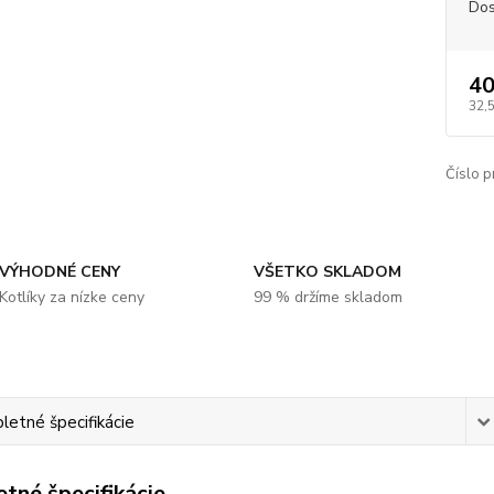
Dos
40
32,
Číslo p
VÝHODNÉ CENY
VŠETKO SKLADOM
Kotlíky za nízke ceny
99 % držíme skladom
etné špecifikácie
tné špecifikácie