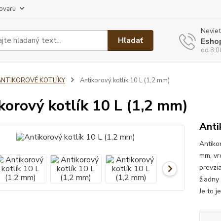
tovaru
Neviet
Hľadať
Esho
od 8:0
ANTIKOROVÉ KOTLÍKY
Antikorový kotlík 10 L (1,2 mm)
korový kotlík 10 L (1,2 mm)
Anti
Antikor
mm, vr
prevzi
žiadny
Je to j