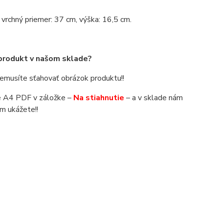
, vrchný priemer: 37 cm, výška: 16,5 cm.
 produkt v našom sklade?
 nemusíte sťahovať obrázok produktu!!
áte A4 PDF v záložke –
Na stiahnutie
– a v sklade nám
m ukážete!!