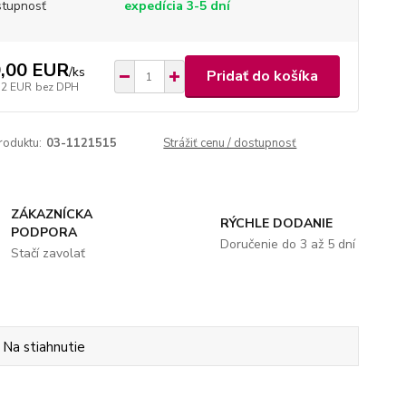
tupnosť
expedícia 3-5 dní
,00 EUR
/
ks
Pridať do košíka
52 EUR
bez DPH
roduktu:
03-1121515
Strážiť cenu / dostupnosť
ZÁKAZNÍCKA
RÝCHLE DODANIE
PODPORA
Doručenie do 3 až 5 dní
Stačí zavolať
Na stiahnutie