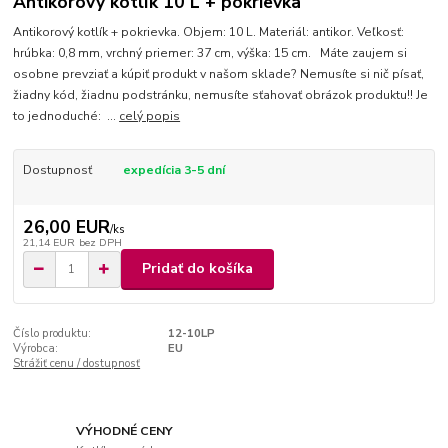
Antikorový kotlík 10 L + pokrievka
Antikorový kotlík + pokrievka. Objem: 10 L. Materiál: antikor. Veľkosť:
hrúbka: 0,8 mm, vrchný priemer: 37 cm, výška: 15 cm. Máte zaujem si
osobne prevziať a kúpiť produkt v našom sklade? Nemusíte si nič písať,
žiadny kód, žiadnu podstránku, nemusíte sťahovať obrázok produktu!! Je
to jednoduché: ...
celý popis
Dostupnosť
expedícia 3-5 dní
26,00 EUR
/
ks
21,14 EUR
bez DPH
Pridať do košíka
Číslo produktu:
12-10LP
Výrobca:
EU
Strážiť cenu / dostupnosť
VÝHODNÉ CENY