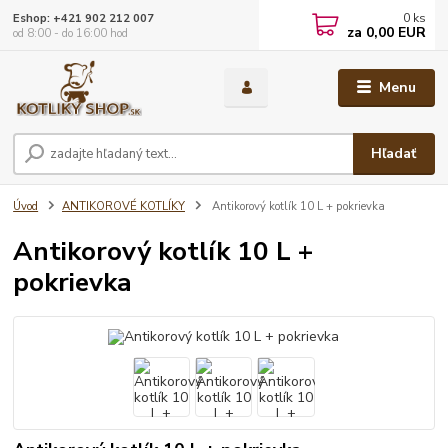
0
ks
Eshop: +421 902 212 007
za
0,00 EUR
od 8:00 - do 16:00 hod
Menu
Hľadať
Úvod
ANTIKOROVÉ KOTLÍKY
Antikorový kotlík 10 L + pokrievka
Antikorový kotlík 10 L +
pokrievka