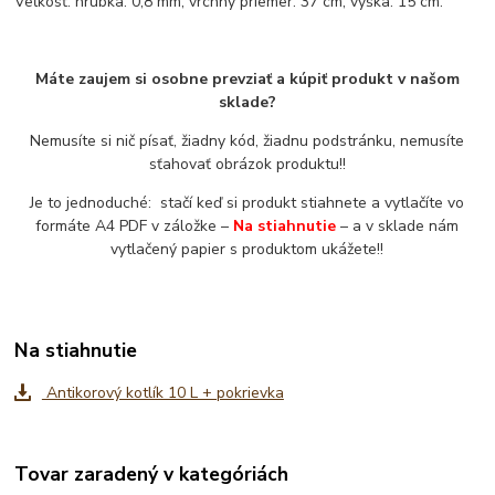
Veľkosť: hrúbka: 0,8 mm, vrchný priemer: 37 cm, výška: 15 cm.
Máte zaujem si osobne prevziať a kúpiť produkt v našom
sklade?
Nemusíte si nič písať, žiadny kód, žiadnu podstránku, nemusíte
sťahovať obrázok produktu!!
Je to jednoduché: stačí keď si produkt stiahnete a vytlačíte vo
formáte A4 PDF v záložke –
Na stiahnutie
– a v sklade nám
vytlačený papier s produktom ukážete!!
Na stiahnutie
Antikorový kotlík 10 L + pokrievka
Tovar zaradený v kategóriách