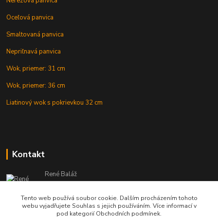
Nerezová panvica
Oceľová panvica
Smaltovaná panvica
Nepriľnavá panvica
Wok, priemer: 31 cm
Wok, priemer: 36 cm
Liatinový wok s pokrievkou 32 cm
Kontakt
René Baláž
Eshop: +421 902 212 007
od 8:00 - do 16:00 hod
Tento web používá soubor cookie. Dalším procházením tohoto
webu vyjadřujete Souhlas s jejich používáním. Více informací v
info@kotlikyshop.sk
pod kategorií Obchodních podmínek.