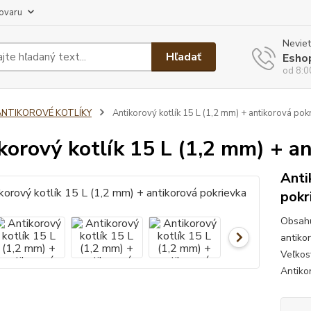
tovaru
Neviet
Hľadať
Esho
od 8:0
ANTIKOROVÉ KOTLÍKY
Antikorový kotlík 15 L (1,2 mm) + antikorová pok
korový kotlík 15 L (1,2 mm) + a
Anti
pokr
Obsahu
antiko
Veľkos
Antiko