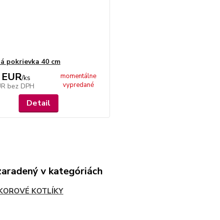
á pokrievka 40 cm
 EUR
momentálne
/
ks
vypredané
UR
bez DPH
Detail
zaradený v kategóriách
KOROVÉ KOTLÍKY