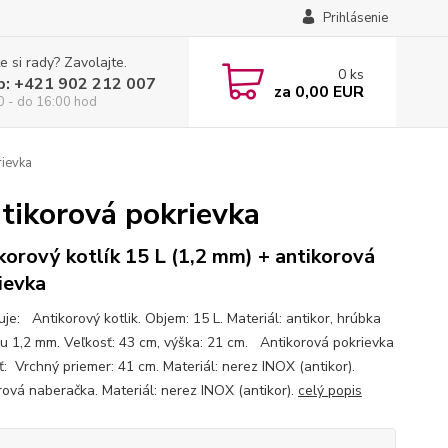
Prihlásenie
e si rady? Zavolajte.
0
ks
p: +421 902 212 007
za
0,00 EUR
0 - do 16:00 hod
rievka
ntikorová pokrievka
korový kotlík 15 L (1,2 mm) + antikorová
ievka
je: Antikorový kotlik. Objem: 15 L. Materiál: antikor, hrúbka
ru 1,2 mm. Veľkosť: 43 cm, výška: 21 cm. Antikorová pokrievka
ť: Vrchný priemer: 41 cm. Materiál: nerez INOX (antikor).
rová naberačka. Materiál: nerez INOX (antikor).
celý popis