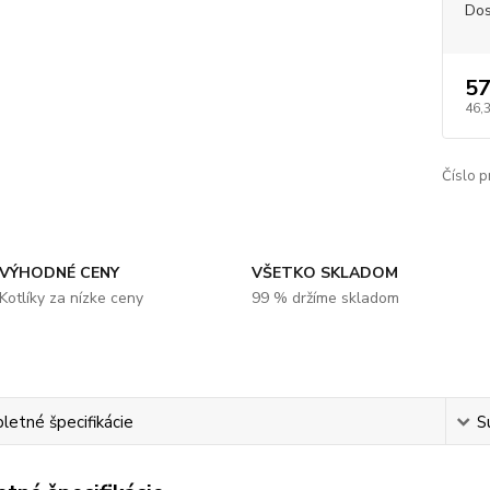
Dos
57
46,
Číslo p
VÝHODNÉ CENY
VŠETKO SKLADOM
Kotlíky za nízke ceny
99 % držíme skladom
etné špecifikácie
S