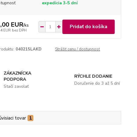
tupnosť
expedícia 3-5 dní
,00 EUR
/
ks
Pridať do košíka
34 EUR
bez DPH
roduktu:
040215LAKD
Strážiť cenu / dostupnosť
ZÁKAZNÍCKA
RÝCHLE DODANIE
PODPORA
Doručenie do 3 až 5 dní
Stačí zavolať
úvisiaci tovar
1