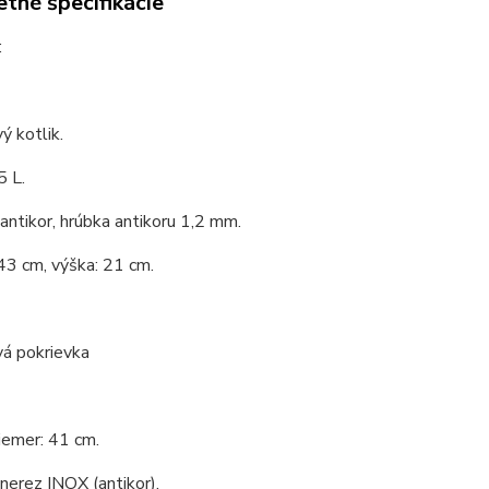
tné špecifikácie
:
ý kotlik.
5 L.
 antikor, hrúbka antikoru 1,2 mm.
43 cm, výška: 21 cm.
vá pokrievka
iemer: 41 cm.
 nerez INOX (antikor).