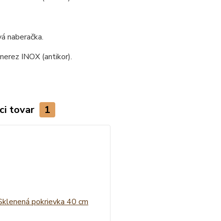
á naberačka.
 nerez INOX (antikor).
ci tovar
1