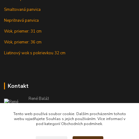
Smaltovaná panvica
Nepriľnavá panvica
Wok, priemer: 31 cm
Wok, priemer: 36 cm
Liatinový wok s pokrievkou 32 cm
Kontakt
René Baláž
Eshop: +421 902 212 007
od 8:00 - do 16:00 hod
Tento web používá soubor cookie. Dalším procházením tohoto
webu vyjadřujete Souhlas s jejich používáním. Více informací v
info@kotlikyshop.sk
pod kategorií Obchodních podmínek.