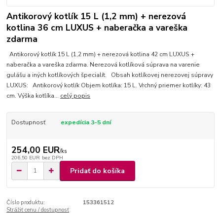
Antikorový kotlík 15 L (1,2 mm) + nerezová
kotlina 36 cm LUXUS + naberačka a vareška
zdarma
Antikorový kotlík 15 L (1,2 mm) + nerezová kotlina 42 cm LUXUS +
naberačka a vareška zdarma. Nerezová kotlíková súprava na varenie
gulášu a iných kotlíkových špecialít. Obsah kotlíkovej nerezovej súpravy
LUXUS: Antikorový kotlík Objem kotlíka: 15 L. Vrchný priemer kotlíky: 43
cm. Výška kotlíka...
celý popis
Dostupnosť
expedícia 3-5 dní
254,00 EUR
/
ks
206,50 EUR
bez DPH
Pridať do košíka
Číslo produktu:
153361512
Strážiť cenu / dostupnosť