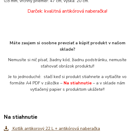
0,8 mm, vrchný priemer: 47 cm, výška: 20 cm.
Darček: kvalitná antikórová naberačka!
Máte zaujem si osobne prevziať a kúpiť produkt v našom
sklade?
Nemusíte si nič písať, žiadny kód, žiadnu podstránku, nemusíte
sťahovať obrázok produktu!!
Je to jednoduché: stačí keď si produkt stiahnete a vytlačíte vo
formáte A4 PDF v záložke –
Na stiahnutie
– a v sklade nám
vytlačený papier s produktom ukážete!!
Na stiahnutie
Kotlík antikorový 22 L + antikórová naberačka