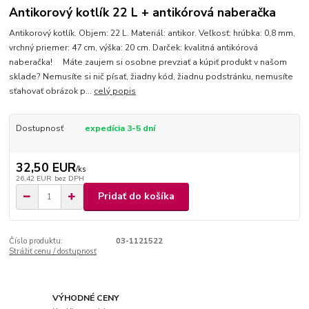
Antikorový kotlík 22 L + antikórová naberačka
Antikorový kotlík. Objem: 22 L. Materiál: antikor. Veľkosť: hrúbka: 0,8 mm,
vrchný priemer: 47 cm, výška: 20 cm. Darček: kvalitná antikórová
naberačka! Máte zaujem si osobne prevziať a kúpiť produkt v našom
sklade? Nemusíte si nič písať, žiadny kód, žiadnu podstránku, nemusíte
sťahovať obrázok p...
celý popis
Dostupnosť
expedícia 3-5 dní
32,50 EUR
/
ks
26,42 EUR
bez DPH
Pridať do košíka
Číslo produktu:
03-1121522
Strážiť cenu / dostupnosť
VÝHODNÉ CENY