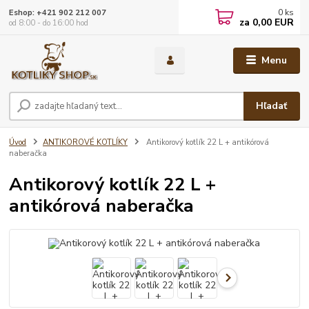
0
ks
Eshop: +421 902 212 007
za
0,00 EUR
od 8:00 - do 16:00 hod
Menu
Hľadať
Úvod
ANTIKOROVÉ KOTLÍKY
Antikorový kotlík 22 L + antikórová
naberačka
Antikorový kotlík 22 L +
antikórová naberačka