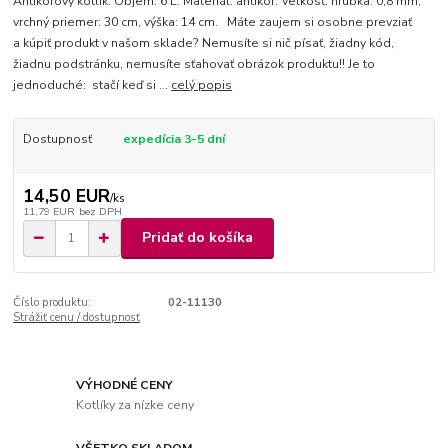
Antikorový kotlík. Objem: 6 L. Materiál: antikor. Veľkosť: hrúbka: 0,8 mm,
vrchný priemer: 30 cm, výška: 14 cm. Máte zaujem si osobne prevziať
a kúpiť produkt v našom sklade? Nemusíte si nič písať, žiadny kód,
žiadnu podstránku, nemusíte sťahovať obrázok produktu!! Je to
jednoduché: stačí keď si ...
celý popis
Dostupnosť
expedícia 3-5 dní
14,50 EUR
/
ks
11,79 EUR
bez DPH
Pridať do košíka
Číslo produktu:
02-11130
Strážiť cenu / dostupnosť
VÝHODNÉ CENY
Kotlíky za nízke ceny
VŠETKO SKLADOM