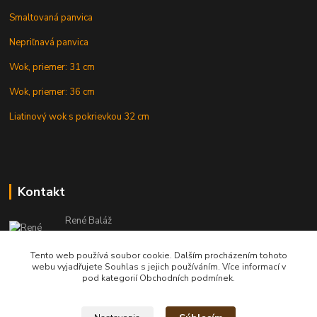
Smaltovaná panvica
Nepriľnavá panvica
Wok, priemer: 31 cm
Wok, priemer: 36 cm
Liatinový wok s pokrievkou 32 cm
Kontakt
René Baláž
Eshop: +421 902 212 007
od 8:00 - do 16:00 hod
Tento web používá soubor cookie. Dalším procházením tohoto
webu vyjadřujete Souhlas s jejich používáním. Více informací v
info@kotlikyshop.sk
pod kategorií Obchodních podmínek.