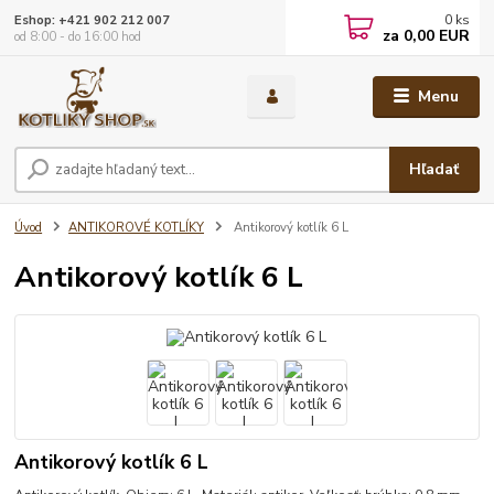
0
ks
Eshop: +421 902 212 007
za
0,00 EUR
od 8:00 - do 16:00 hod
Menu
Hľadať
Úvod
ANTIKOROVÉ KOTLÍKY
Antikorový kotlík 6 L
Antikorový kotlík 6 L
Antikorový kotlík 6 L