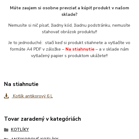
Máte zaujem si osobne prevziať a kúpiť produkt v našom
sklade?
Nemusíte si nič písať, žiadny kód, žiadnu podstránku, nemusíte
sťahovať obrázok produktu!!
Je to jednoduché: stačí keď si produkt stiahnete a vytlačíte vo
formáte A4 PDF v záložke –
Na stiahnutie
– a v sklade nám
vytlačený papier s produktom ukážete!!
Na stiahnutie
Kotlík antikorový 6 L
Tovar zaradený v kategóriách
KOTLÍKY