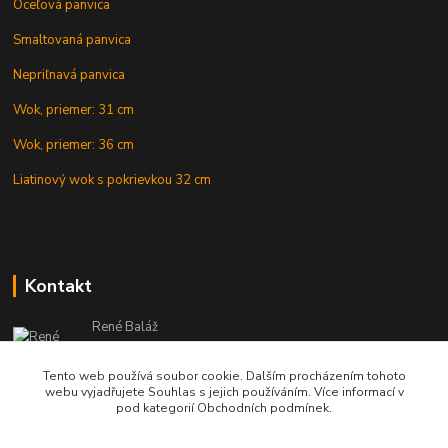
Oceľová panvica
Smaltovaná panvica
Nepriľnavá panvica
Wok, priemer: 31 cm
Wok, priemer: 36 cm
Liatinový wok s pokrievkou 32 cm
Kontakt
René Baláž
Eshop: +421 902 212 007
od 8:00 - do 16:00 hod
Tento web používá soubor cookie. Dalším procházením tohoto
webu vyjadřujete Souhlas s jejich používáním. Více informací v
info@kotlikyshop.sk
pod kategorií Obchodních podmínek.