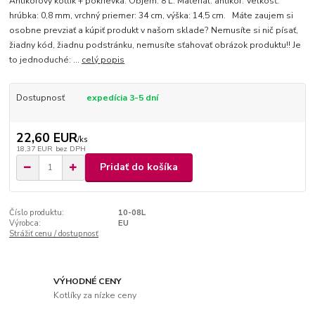
Antikorový kotlík + pokrievka. Objem: 8 L. Materiál: antikor. Veľkosť:
hrúbka: 0,8 mm, vrchný priemer: 34 cm, výška: 14,5 cm. Máte zaujem si
osobne prevziať a kúpiť produkt v našom sklade? Nemusíte si nič písať,
žiadny kód, žiadnu podstránku, nemusíte sťahovať obrázok produktu!! Je
to jednoduché: ...
celý popis
Dostupnosť
expedícia 3-5 dní
22,60 EUR
/
ks
18,37 EUR
bez DPH
Pridať do košíka
Číslo produktu:
10-08L
Výrobca:
EU
Strážiť cenu / dostupnosť
VÝHODNÉ CENY
Kotlíky za nízke ceny