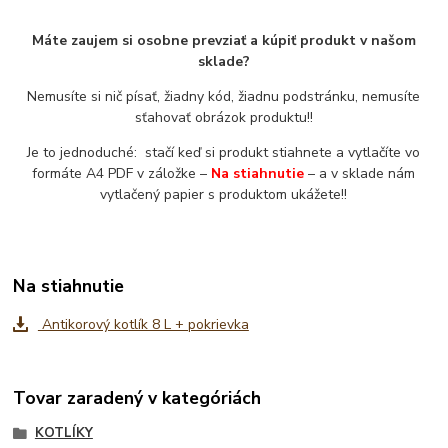
Máte zaujem si osobne prevziať a kúpiť produkt v našom
sklade?
Nemusíte si nič písať, žiadny kód, žiadnu podstránku, nemusíte
sťahovať obrázok produktu!!
Je to jednoduché: stačí keď si produkt stiahnete a vytlačíte vo
formáte A4 PDF v záložke –
Na stiahnutie
– a v sklade nám
vytlačený papier s produktom ukážete!!
Na stiahnutie
Antikorový kotlík 8 L + pokrievka
Tovar zaradený v kategóriách
KOTLÍKY