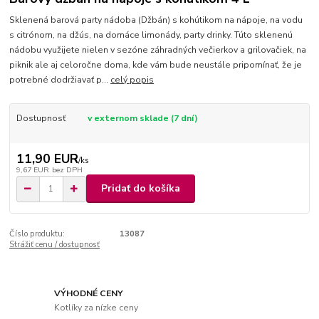
Sklenená barová party nádoba (Džbán) s kohútikom na nápoje, na vodu
s citrónom, na džús, na domáce limonády, party drinky. Túto sklenenú
nádobu využijete nielen v sezóne záhradných večierkov a grilovačiek, na
piknik ale aj celoročne doma, kde vám bude neustále pripomínať, že je
potrebné dodržiavať p...
celý popis
Dostupnosť
v externom sklade (7 dní)
11,90 EUR
/
ks
9,67 EUR
bez DPH
Pridať do košíka
Číslo produktu:
13087
Strážiť cenu / dostupnosť
VÝHODNÉ CENY
Kotlíky za nízke ceny