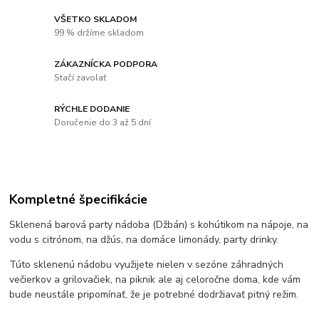
VŠETKO SKLADOM
99 % držíme skladom
ZÁKAZNÍCKA PODPORA
Stačí zavolať
RÝCHLE DODANIE
Doručenie do 3 až 5 dní
Kompletné špecifikácie
Sklenená barová party nádoba (Džbán) s kohútikom na nápoje, na
vodu s citrónom, na džús, na domáce limonády, party drinky.
Túto sklenenú nádobu využijete nielen v sezóne záhradných
večierkov a grilovačiek, na piknik ale aj celoročne doma, kde vám
bude neustále pripomínať, že je potrebné dodržiavať pitný režim.