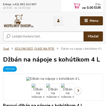
0
ks
Eshop: +421 902 212 007
za
0,00 EUR
od 8:00 - do 16:00 hod
Menu
Hľadať
Úvod
JEDLONOSIČE, FLAŠE NA PITIE
Džbán na nápoje s kohútikom 4 L
Džbán na nápoje s kohútikom 4 L
Novinka
Barový džbán na nápoje s kohútikom 4 L