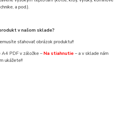
stavené vysokým teplotám (kotle, krby, výfuky, komínové
chnike, a pod.).
 produkt v našom sklade?
 nemusíte sťahovať obrázok produktu!!
áte A4 PDF v záložke –
Na stiahnutie
– a v sklade nám
m ukážete!!