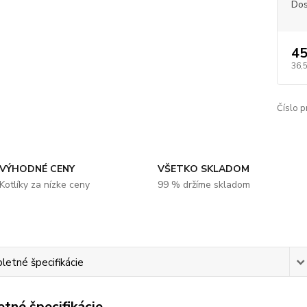
Dos
45
36,
Číslo p
VÝHODNÉ CENY
VŠETKO SKLADOM
Kotlíky za nízke ceny
99 % držíme skladom
etné špecifikácie
tné špecifikácie