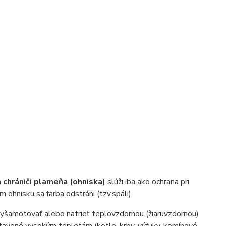
 chrániči plameňa (ohniska)
slúži iba ako ochrana pri
 ohnisku sa farba odstráni (tzv.spáli)
 vyšamotovať alebo natrieť teplovzdornou (žiaruvzdornou)