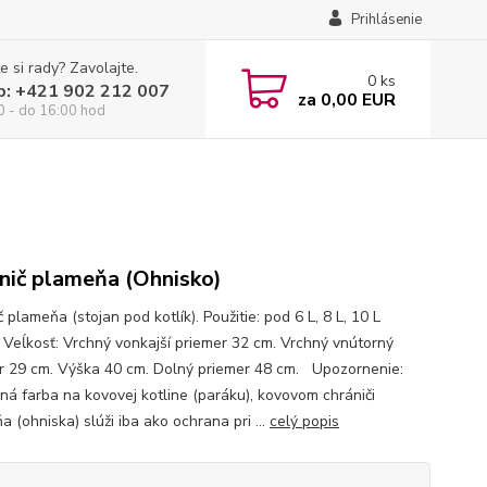
Prihlásenie
e si rady? Zavolajte.
0
ks
p: +421 902 212 007
za
0,00 EUR
0 - do 16:00 hod
nič plameňa (Ohnisko)
 plameňa (stojan pod kotlík). Použitie: pod 6 L, 8 L, 10 L
y. Veĺkosť: Vrchný vonkajší priemer 32 cm. Vrchný vnútorný
r 29 cm. Výška 40 cm. Dolný priemer 48 cm. Upozornenie:
ná farba na kovovej kotline (paráku), kovovom chrániči
 (ohniska) slúži iba ako ochrana pri ...
celý popis