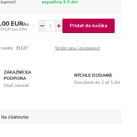
tupnosť
expedícia 3-5 dní
,00 EUR
/
ks
Pridať do košíka
59 EUR
bez DPH
roduktu:
71127
Strážiť cenu / dostupnosť
ZÁKAZNÍCKA
RÝCHLE DODANIE
PODPORA
Doručenie do 3 až 5 dní
Stačí zavolať
Na stiahnutie