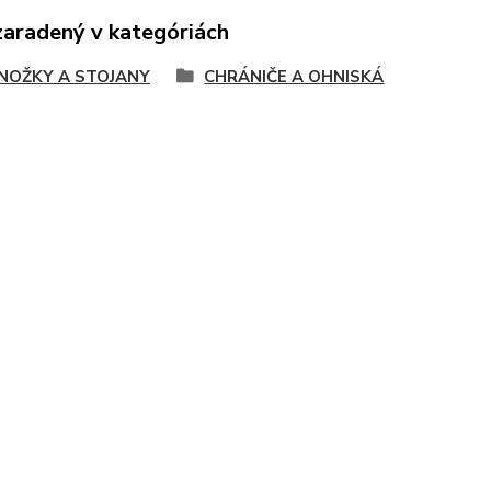
zaradený v kategóriách
NOŽKY A STOJANY
CHRÁNIČE A OHNISKÁ