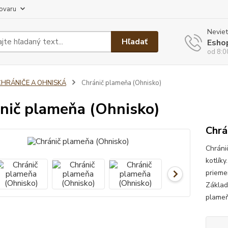
tovaru
Neviet
Hľadať
Esho
od 8:0
CHRÁNIČE A OHNISKÁ
Chránič plameňa (Ohnisko)
nič plameňa (Ohnisko)
Chrá
Chránič
kotlík
prieme
Základ
plameňa