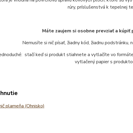
ktorá je vhodná na povrchovú úpravu kovových plôch, ktoré sú vy
rúry, príslušenstvá k tepelnej te
Máte zaujem si osobne prevziať a kúpiť
Nemusíte si nič písať, žiadny kód, žiadnu podstránku,
jednoduché: stačí keď si produkt stiahnete a vytlačíte vo form
vytlačený papier s produkto
ahnutie
ič plameňa (Ohnisko)