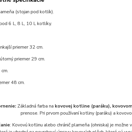
lameňa (stojan pod kotlík).
pod 6 L, 8 L, 10 L kotlíky.
nkajší priemer 32 cm.
útorný priemer 29 cm.
 cm.
iemer 48 cm.
rnenie:
Základná farba na
kovovej kotline (paráku), kovovom
prenose. Pri prvom používaní kotliny (paráku) a kovovom
anie
: Kovovú kotlinu alebo chránič plameňa (ohniska) je možne