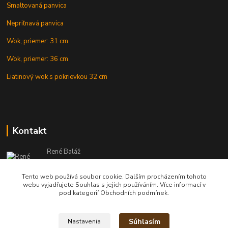
Smaltovaná panvica
Nepriľnavá panvica
Wok, priemer: 31 cm
Wok, priemer: 36 cm
Liatinový wok s pokrievkou 32 cm
Kontakt
René Baláž
Eshop: +421 902 212 007
od 8:00 - do 16:00 hod
Tento web používá soubor cookie. Dalším procházením tohoto
webu vyjadřujete Souhlas s jejich používáním. Více informací v
info@kotlikyshop.sk
pod kategorií Obchodních podmínek.
Súhlasím
Nastavenia