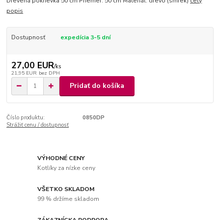
Drevená pokrievka 50 cm Priemer: 50 cm Materiál: drevo (smrek)
celý
popis
Dostupnosť
expedícia 3-5 dní
27,00 EUR
/
ks
21,95 EUR
bez DPH
Pridať do košíka
Číslo produktu:
0850DP
Strážiť cenu / dostupnosť
VÝHODNÉ CENY
Kotlíky za nízke ceny
VŠETKO SKLADOM
99 % držíme skladom
ZÁKAZNÍCKA PODPORA