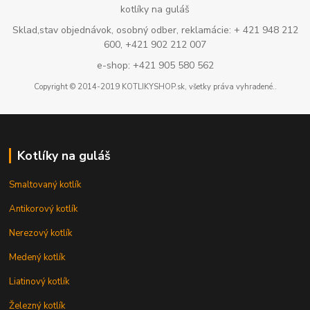
kotlíky na guláš
Sklad,stav objednávok, osobný odber, reklamácie: + 421 948 212
600, +421 902 212 007
e-shop: +421 905 580 562
Copyright © 2014-2019 KOTLIKYSHOP.sk, všetky práva vyhradené..
Kotlíky na guláš
Smaltovaný kotlík
Antikorový kotlík
Nerezový kotlík
Medený kotlík
Liatinový kotlík
Železný kotlík