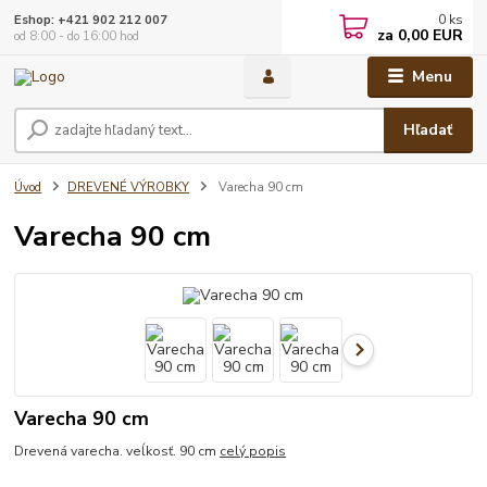
0
ks
Eshop: +421 902 212 007
za
0,00 EUR
od 8:00 - do 16:00 hod
Menu
Hľadať
Úvod
DREVENÉ VÝROBKY
Varecha 90 cm
Varecha 90 cm
Varecha 90 cm
Drevená varecha. veĺkosť. 90 cm
celý popis