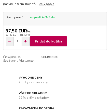
panvici je 9 cm Trojnožk...
celý popis
Dostupnosť
expedícia 3-5 dní
37,50 EUR
/
ks
30,49 EUR
bez DPH
Pridať do košíka
Číslo produktu:
101499NOX
Strážiť cenu / dostupnosť
VÝHODNÉ CENY
Kotlíky za nízke ceny
VŠETKO SKLADOM
99 % držíme skladom
ZÁKAZNÍCKA PODPORA