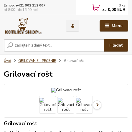
0
ks
Eshop: +421 902 212 007
za
0,00 EUR
od 8:00 - do 16:00 hod
Menu
Hľadať
Úvod
GRILOVANIE - PEČENIE
Grilovací rošt
Grilovací rošt
Grilovací rošt