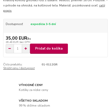
Kvalitný kovový grilovací rošt s uškami. Veľkosť: priemer 50 cm. Použitie: -
v prírode na ohniská, na kotlinové tela. Materiál: pozinkovaná oceľ.
celý
popis
Dostupnosť
expedícia 3-5 dní
35,00 EUR
/
ks
28,46 EUR
bez DPH
Pridať do košíka
Číslo produktu:
01-0112GR
Strážiť cenu / dostupnosť
VÝHODNÉ CENY
Kotlíky za nízke ceny
VŠETKO SKLADOM
99 % držíme skladom