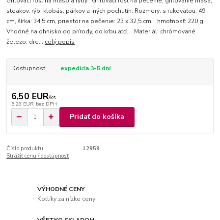
Grilovací rošt na mäso a ryby Grilovací rošt na pečenie, grilovanie mäsa,
steakov, rýb, klobás, párkov a iných pochutín. Rozmery: s rukoväťou: 49
cm, šírka: 34,5 cm, priestor na pečenie: 23 x 32,5 cm, hmotnosť: 220 g.
Vhodné na ohnisko do prírody, do krbu atď.. Materiál: chrómované
železo, dre...
celý popis
Dostupnosť
expedícia 3-5 dní
6,50 EUR
/
ks
5,28 EUR
bez DPH
Pridať do košíka
Číslo produktu:
12959
Strážiť cenu / dostupnosť
VÝHODNÉ CENY
Kotlíky za nízke ceny
VŠETKO SKLADOM