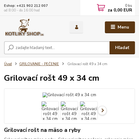
0
ks
Eshop: +421 902 212 007
za
0,00 EUR
od 8:00 - do 16:00 hod
Menu
Hľadať
Úvod
GRILOVANIE - PEČENIE
Grilovací rošt 49 x 34 cm
Grilovací rošt 49 x 34 cm
Grilovací rošt na mäso a ryby