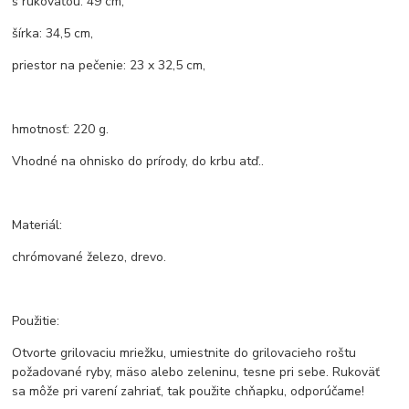
s rukoväťou: 49 cm,
šírka: 34,5 cm,
priestor na pečenie: 23 x 32,5 cm,
hmotnosť: 220 g.
Vhodné na ohnisko do prírody, do krbu atď..
Materiál:
chrómované železo, drevo.
Použitie:
Otvorte grilovaciu mriežku, umiestnite do grilovacieho roštu
požadované ryby, mäso alebo zeleninu, tesne pri sebe. Rukoväť
sa môže pri varení zahriať, tak použite chňapku, odporúčame!