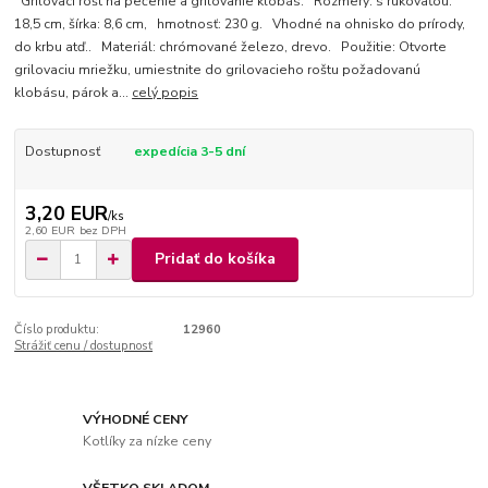
Grilovací rošt na pečenie a grilovanie klobás. Rozmery: s rukoväťou:
18,5 cm, šírka: 8,6 cm, hmotnosť: 230 g. Vhodné na ohnisko do prírody,
do krbu atď.. Materiál: chrómované železo, drevo. Použitie: Otvorte
grilovaciu mriežku, umiestnite do grilovacieho roštu požadovanú
klobásu, párok a...
celý popis
Dostupnosť
expedícia 3-5 dní
3,20 EUR
/
ks
2,60 EUR
bez DPH
Pridať do košíka
Číslo produktu:
12960
Strážiť cenu / dostupnosť
VÝHODNÉ CENY
Kotlíky za nízke ceny
VŠETKO SKLADOM