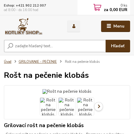
0
ks
Eshop: +421 902 212 007
za
0,00 EUR
od 8:00 - do 16:00 hod
Menu
Hľadať
Úvod
GRILOVANIE - PEČENIE
Rošt na pečenie klobás
Rošt na pečenie klobás
Grilovací rošt na pečenie klobás