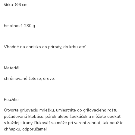
šírka: 8,6 cm,
hmotnosť: 230 g.
Vhodné na ohnisko do prírody, do krbu atď..
Materiál:
chrómované železo, drevo.
Použitie:
Otvorte grilovaciu mriežku, umiestnite do grilovacieho roštu
požadovanú klobásu, párok alebo špekáčok a môžete opekať
s každej strany. Rukoväť sa môže pri varení zahriať, tak použite
chňapku, odporúčame!