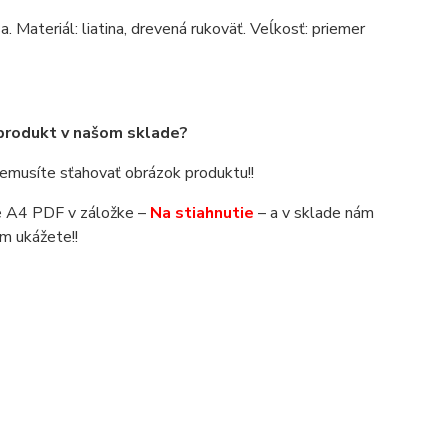
. Materiál: liatina, drevená rukoväť. Veĺkosť: priemer
 produkt v našom sklade?
 nemusíte sťahovať obrázok produktu!!
áte A4 PDF v záložke –
Na stiahnutie
– a v sklade nám
m ukážete!!