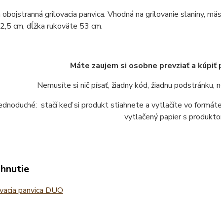
 obojstranná grilovacia panvica. Vhodná na grilovanie slaniny, mäsa
2,5 cm, dĺžka rukoväte 53 cm.
Máte zaujem si osobne prevziať a kúpiť
Nemusíte si nič písať, žiadny kód, žiadnu podstránku,
jednoduché: stačí keď si produkt stiahnete a vytlačíte vo form
vytlačený papier s produkto
ahnutie
vacia panvica DUO