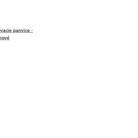
ovacie panvice -
inové