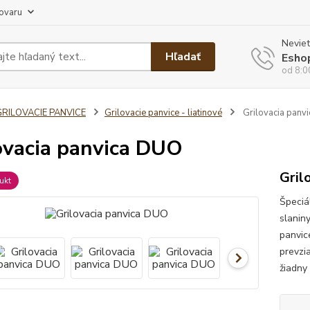
tovaru
Neviet
Hľadať
Esho
od 8:0
GRILOVACIE PANVICE
Grilovacie panvice - liatinové
Grilovacia panv
ovacia panvica DUO
Gril
ukt
Špeciá
slaniny
panvic
prevzi
žiadny