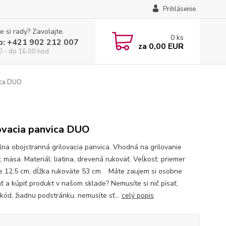
Prihlásenie
e si rady? Zavolajte.
0
ks
p: +421 902 212 007
za
0,00 EUR
0 - do 16:00 hod
ica DUO
ovacia panvica DUO
lna obojstranná grilovacia panvica. Vhodná na grilovanie
, mäsa. Materiál: liatina, drevená rukoväť. Veĺkosť: priemer
e 12,5 cm, dĺžka rukoväte 53 cm. Máte zaujem si osobne
ať a kúpiť produkt v našom sklade? Nemusíte si nič písať,
 kód, žiadnu podstránku, nemusíte sť...
celý popis