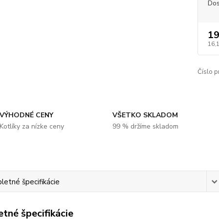
Dos
19
16,
Číslo p
VÝHODNÉ CENY
VŠETKO SKLADOM
Kotlíky za nízke ceny
99 % držíme skladom
etné špecifikácie
tné špecifikácie