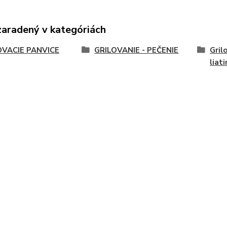
zaradený v kategóriách
OVACIE PANVICE
GRILOVANIE - PEČENIE
Gril
liat