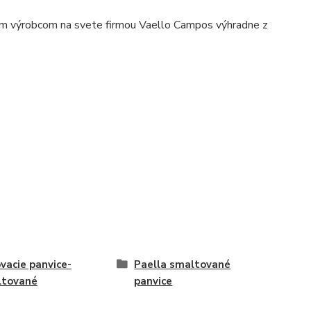
ím výrobcom na svete firmou Vaello Campos výhradne z
ovacie panvice-
Paella smaltované
ltované
panvice