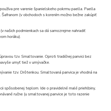
 používa pre varenie španielskeho pokrmu paella. Paella
i. Šafranom (v obchodoch s korením možno bežne zakúpiť
 (v našich podmienkach sa dá samozrejme nahradiť
vom horáku).
pravou tzv. Smaltovanie. Oproti tradičnej panvici bez
navyše umyť tiež v umývačke.
mývanie tzv. Drôtenkou. Smaltovaná panvica je vhodná na
ii spôsobenej teplom. Ide o pravidelné malé priehlbiny,
onávané ručne (u smaltovanej panvice je toto razenie