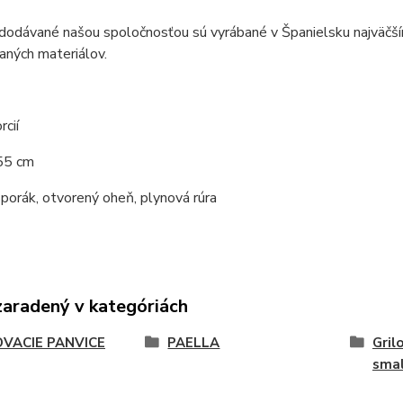
 dodávané našou spoločnosťou sú vyrábané v Španielsku najväčš
vaných materiálov.
rcií
 55 cm
porák, otvorený oheň, plynová rúra
zaradený v kategóriách
OVACIE PANVICE
PAELLA
Gril
sma