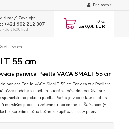
Prihlásenie
e si rady? Zavolajte.
0
ks
p: +421 902 212 007
za
0,00 EUR
0 - do 16:00 hod
 SMALT 55 cm
ALT 55 cm
ovacia panvica Paella VACA SMALT 55 cm
acia panvica Paella VACA SMALT 55 cm Panvica tzv. Paellera
atá nízka nádoba s madlami, ktorá sa pôvodne používa pre
e španielskeho pokrmu paella. Paella je v podstate rizoto s
či morskými plodmi a zeleninou, korenené oi. Šafranom (v
och s korením možno bežne zakúpiť pae...
celý popis