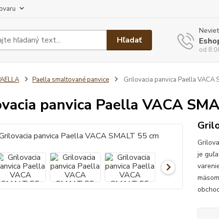
tovaru
Neviet
Hľadať
Esho
od 8:0
PAELLA
Paella smaltované panvice
Grilovacia panvica Paella VACA
ovacia panvica Paella VACA SM
Gril
Grilov
je guľ
vareni
mäsom 
obchod