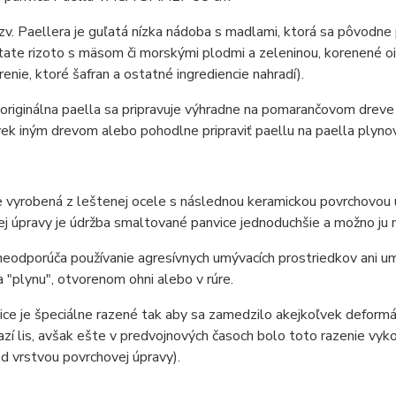
zv. Paellera je guľatá nízka nádoba s madlami, ktorá sa pôvodne
tate rizoto s mäsom či morskými plodmi a zeleninou, korenené o
renie, ktoré šafran a ostatné ingrediencie nahradí).
riginálna paella sa pripravuje výhradne na pomarančovom dreve
k iným drevom alebo pohodlne pripraviť paellu na paella plyno
e vyrobená z leštenej ocele s následnou keramickou povrchovou ú
j úpravy je údržba smaltované panvice jednoduchšie a možno ju 
eodporúča používanie agresívnych umývacích prostriedkov ani u
a "plynu", otvorenom ohni alebo v rúre.
ce je špeciálne razené tak aby sa zamedzilo akejkoľvek deformác
azí lis, avšak ešte v predvojnových časoch bolo toto razenie vyk
d vrstvou povrchovej úpravy).