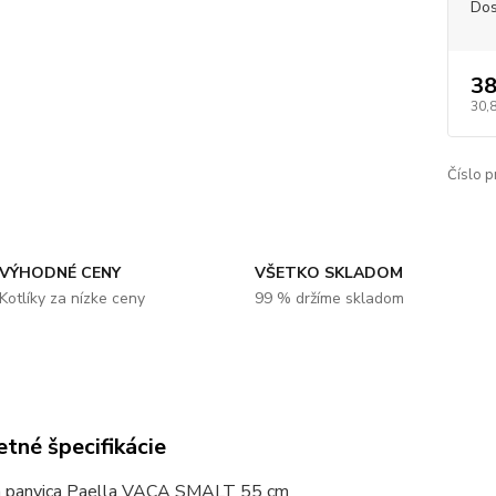
Dos
38
30,
Číslo p
VÝHODNÉ CENY
VŠETKO SKLADOM
Kotlíky za nízke ceny
99 % držíme skladom
tné špecifikácie
ia panvica Paella VACA SMALT 55 cm