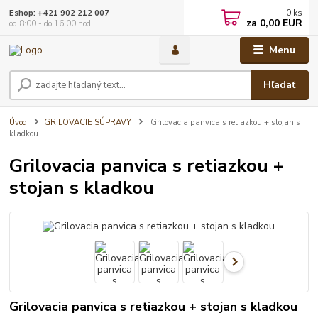
0
ks
Eshop: +421 902 212 007
za
0,00 EUR
od 8:00 - do 16:00 hod
Menu
Hľadať
Úvod
GRILOVACIE SÚPRAVY
Grilovacia panvica s retiazkou + stojan s
kladkou
Grilovacia panvica s retiazkou +
stojan s kladkou
Grilovacia panvica s retiazkou + stojan s kladkou