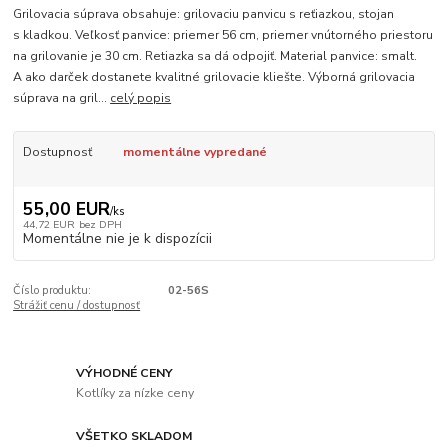
Grilovacia súprava obsahuje: grilovaciu panvicu s reťiazkou, stojan
s kladkou. Veľkosť panvice: priemer 56 cm, priemer vnútorného priestoru
na grilovanie je 30 cm. Retiazka sa dá odpojiť. Material panvice: smalt.
A ako darček dostanete kvalitné grilovacie kliešte. Výborná grilovacia
súprava na gril...
celý popis
Dostupnosť
momentálne vypredané
55,00 EUR
/
ks
44,72 EUR
bez DPH
Momentálne nie je k dispozícii
Číslo produktu:
02-56S
Strážiť cenu / dostupnosť
VÝHODNÉ CENY
Kotlíky za nízke ceny
VŠETKO SKLADOM