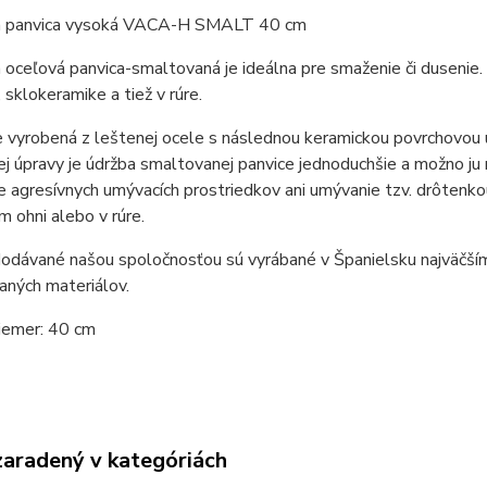
ia panvica vysoká VACA-H SMALT 40 cm
a oceľová panvica-smaltovaná je ideálna pre smaženie či dusenie. 
, sklokeramike a tiež v rúre.
e vyrobená z leštenej ocele s následnou keramickou povrchovou ú
j úpravy je údržba smaltovanej panvice jednoduchšie a možno j
e agresívnych umývacích prostriedkov ani umývanie tzv. drôtenko
 ohni alebo v rúre.
dodávané našou spoločnosťou sú vyrábané v Španielsku najväčš
vaných materiálov.
iemer: 40 cm
zaradený v kategóriách