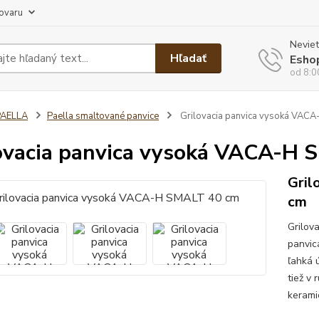
tovaru
Neviet
Hľadať
Esho
od 8:0
PAELLA
Paella smaltované panvice
Grilovacia panvica vysoká VAC
ovacia panvica vysoká VACA-H 
Gril
cm
Grilov
panvic
ľahká ú
tiež v
kerami