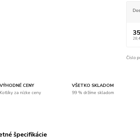
Dos
35
28,
Číslo p
VÝHODNÉ CENY
VŠETKO SKLADOM
Kotlíky za nízke ceny
99 % držíme skladom
tné špecifikácie