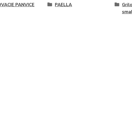
OVACIE PANVICE
PAELLA
Gril
sma