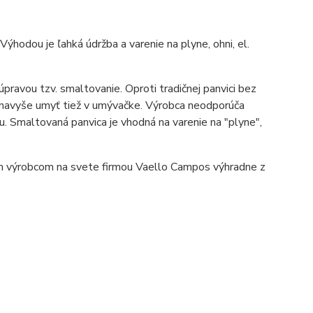
Výhodou je ľahká údržba a varenie na plyne, ohni, el.
pravou tzv. smaltovanie. Oproti tradičnej panvici bez
u navyše umyť tiež v umývačke. Výrobca neodporúča
u. Smaltovaná panvica je vhodná na varenie na "plyne",
ím výrobcom na svete firmou Vaello Campos výhradne z