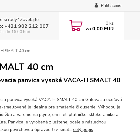
Prihlásenie
e si rady? Zavolajte.
0
ks
p: +421 902 212 007
za
0,00 EUR
0 - do 16:00 hod
A-H SMALT 40 cm
SMALT 40 cm
ovacia panvica vysoká VACA-H SMALT 40
acia panvica vysoká VACA-H SMALT 40 cm Grilovacia oceľová
a-smaltovaná je ideálna pre smaženie či dusenie. Výhodou je
držba a varenie na plyne, ohni, el. platničke, sklokeramike a
 rúre. Panvica je vyrobená z leštenej ocele s následnou
ckou povrchovou úpravou tzv. smal...
celý popis