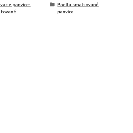
ovacie panvice-
Paella smaltované
ltované
panvice