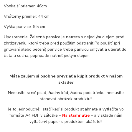
Vonkajší priemer: 46cm
Vnútorný priemer: 44 cm
Výška panvice: 9,5 cm
Upozornenie: Železná panvica je natreta s nejedlým olejom proti
zhrdzaveniu, ktorý treba pred použitim odstraniť Po použití (pri
grilovaní alebo pečení) panvice treba panvicu umývať a utierať do
čista a sucha, popripade natrieť jedlym olejom.
Máte zaujem si osobne prevziať a kúpiť produkt v našom
sklade?
Nemusíte si nič písať, žiadny kód, žiadnu podstránku, nemusíte
sťahovať obrázok produktu!!
Je to jednoduché: stačí keď si produkt stiahnete a vytlačíte vo
formáte A4 PDF v záložke –
Na stiahnutie
– a v sklade nám
vytlačený papier s produktom ukážete!!