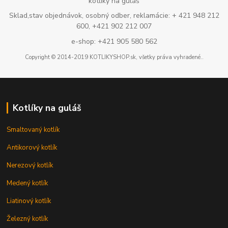
kotlíky na guláš
Sklad,stav objednávok, osobný odber, reklamácie: + 421 948 212
600, +421 902 212 007
e-shop: +421 905 580 562
Copyright © 2014-2019 KOTLIKYSHOP.sk, všetky práva vyhradené..
Kotlíky na guláš
Smaltovaný kotlík
Antikorový kotlík
Nerezový kotlík
Medený kotlík
Liatinový kotlík
Železný kotlík