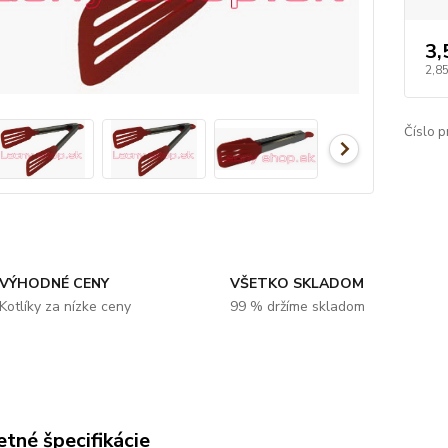
3,
2,8
Číslo p
VÝHODNÉ CENY
VŠETKO SKLADOM
Kotlíky za nízke ceny
99 % držíme skladom
tné špecifikácie