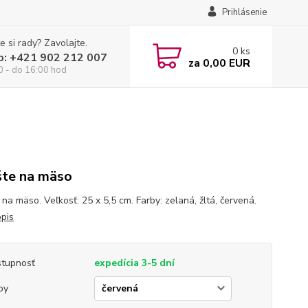
Prihlásenie
e si rady? Zavolajte.
0
ks
p: +421 902 212 007
za
0,00 EUR
0 - do 16:00 hod
šte na mäso
 na mäso. Veľkosť: 25 x 5,5 cm. Farby: zelaná, žltá, červená.
opis
tupnosť
expedícia 3-5 dní
by