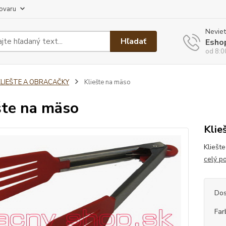
tovaru
Neviet
Hľadať
Esho
od 8:0
KLIEŠTE A OBRACAČKY
Kliešte na mäso
šte na mäso
Klie
Kliešte
celý p
Dos
Far