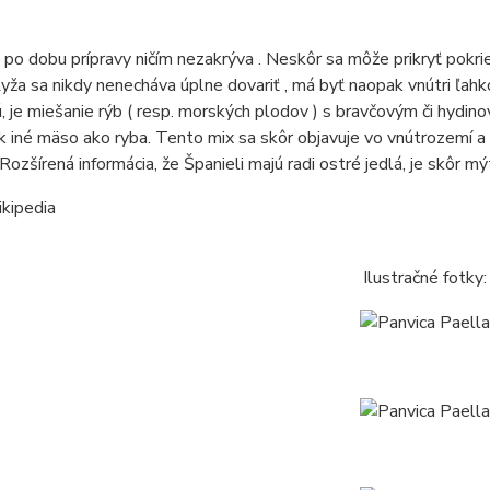
 po dobu prípravy ničím nezakrýva .
Neskôr sa môže prikryť pokrie
yža sa nikdy nenecháva úplne dovariť , má byť naopak vnútri ľah
, je miešanie rýb ( resp. morských plodov ) s bravčovým či hydi
k iné mäso ako ryba.
Tento mix sa skôr objavuje vo vnútrozemí a
Rozšírená informácia, že Španieli majú radi ostré jedlá, je skôr m
ikipedia
Ilustračné fotky: