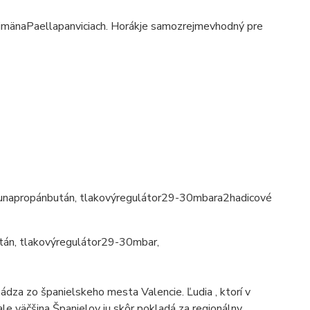
jmä
na
Paella
panviciach
.
Horák
je samozrejme
vhodný pre
u
na
propán
bután
,
tlakový
regulátor
29-30
mbar
a
2
hadicové
tán
,
tlakový
regulátor
29-30
mbar
,
ádza zo španielskeho mesta Valencie.
Ľudia , ktorí v
 ale väčšina Španielov ju skôr pokladá za regionálny