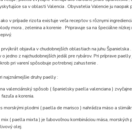
yskytujúce sa v oblasti Valencia .
Obyvatelia Valencie ju naopak p
ko v prípade rizota existuje veľa receptov s rôznymi ingredienci
plody mora , zelenina a korenie .
Pripravuje sa na špeciálne nízkej
lepivý.
 prvýkrát objavila v chudobnejších oblastiach na juhu Španielska 
y o jedno z najchudobnejších jedál pre rybárov.
Pri príprave paelly
krob pri varení spôsobuje potrebnej zahustenie .
ri najznámejšie druhy paelly :
 na valenciánský spôsob ( španielsky paella valenciana ) zvyčajne 
, fazuľa a korenia.
 s morskými plodmi ( paella de marisco ) nahrádza mäso a slimá
 mix ( paella mixta ) je ľubovoľnou kombináciou mäsa, morských p
livový olej.