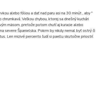
vkou alebo fóliou a dať nad paru asi na 30 minút , aby "
ko chrumkavá.
Veľkou chybou, ktorej sa dnešný kuchári
novým mäsom, pretože potom chutí aj kuracie alebo
 na severe Španielska.
Pokrm by nikdy nemal byť ostrý či
ýtus.
Len mizivé percento ľudí si paellu skutočne priostrí.