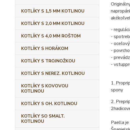
Origináln
na
propán
KOTLÍKY S 1,5 MM KOTLINOU
akékoľve
KOTLÍKY S 2,0 MM KOTLINOU
- regulác
KOTLÍKY S 4,0 MM ROŠTOM
- spotre
- oceľový
KOTLÍKY S HORÁKOM
- povrch
- prevád
KOTLÍKY S TROJNOŽKOU
- vstup
pr
KOTLÍKY S NEREZ. KOTLINOU
1. Pro
pri
KOTLÍKY S KOVOVOU
spony
KOTLINOU
2. Pre
pri
KOTLÍKY S OH. KOTLINOU
2
hadicov
KOTLÍKY SO SMALT.
KOTLINOU
Paella je
Španielsk