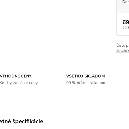
Dos
69
56,
Číslo p
Strážiť
VÝHODNÉ CENY
VŠETKO SKLADOM
Kotlíky za nízke ceny
99 % držíme skladom
tné špecifikácie