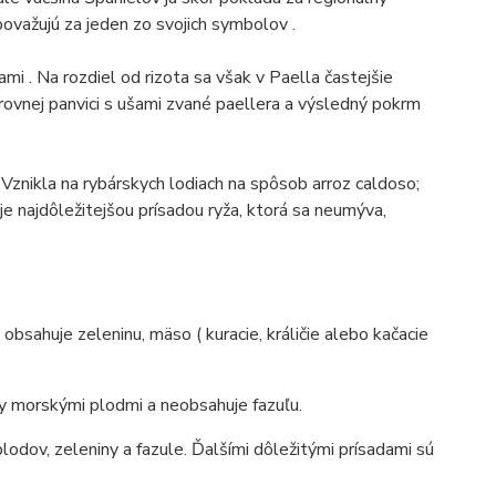
ovažujú za jeden zo svojich symbolov .
ami .
Na rozdiel od rizota sa však v Paella častejšie
 rovnej panvici s ušami zvané paellera a výsledný pokrm
.
Vznikla na rybárskych lodiach na spôsob arroz caldoso;
 je najdôležitejšou prísadou ryža, ktorá sa neumýva,
obsahuje zeleninu, mäso ( kuracie, králičie alebo kačacie
ky morskými plodmi a neobsahuje fazuľu.
lodov, zeleniny a fazule.
Ďalšími dôležitými prísadami sú