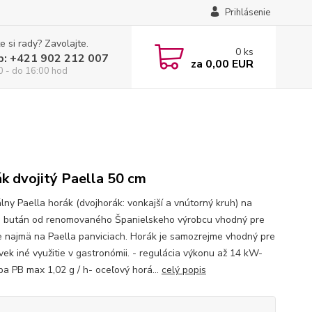
Prihlásenie
e si rady? Zavolajte.
0
ks
p: +421 902 212 007
za
0,00 EUR
0 - do 16:00 hod
k dvojitý Paella 50 cm
álny Paella horák (dvojhorák: vonkajší a vnútorný kruh) na
 bután od renomovaného Španielskeho výrobcu vhodný pre
e najmä na Paella panviciach. Horák je samozrejme vhodný pre
vek iné využitie v gastronómii. - regulácia výkonu až 14 kW-
ba PB max 1,02 g / h- oceľový horá...
celý popis