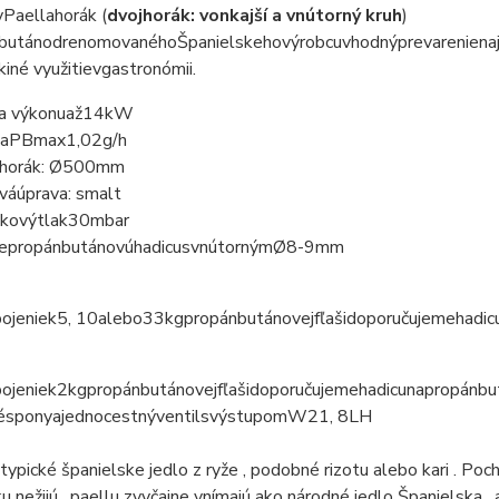
y
Paella
horák
(
dvojhorák: vonkajší a vnútorný kruh
)
bután
od
renomovaného
Španielskeho
výrobcu
vhodný
pre
varenie
na
k
iné využitie
v
gastronómii
.
ia výkonu
až
14
kW
ba
PB
max
1,02
g
/
h
horák
:
Ø
500mm
ová
úprava
:
smalt
zkový
tlak
30
mbar
e
propán
butánovú
hadicu
s
vnútorným
Ø
8
-
9
mm
pojenie
k
5
,
10
alebo
33
kg
propán
butánovej
fľaši
doporučujeme
hadic
pojenie
k
2
kg
propán
butánovej
fľaši
doporučujeme
hadicu
na
propán
bu
é
spony
a
jednocestný
ventil
s
výstupom
W21
,
8LH
 typické španielske jedlo z ryže , podobné rizotu alebo kari .
Poch
u nežijú , paellu zvyčajne vnímajú ako národné jedlo Španielska ,