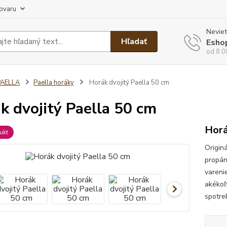
tovaru
Neviet
Hľadať
Esho
od 8:0
PAELLA
Paella horáky
Horák dvojitý Paella 50 cm
k dvojitý Paella 50 cm
Horá
ukt
Origin
propán
vareni
akékoľ
spotre