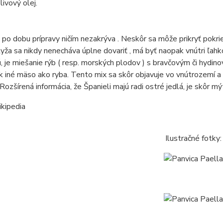
livový olej.
 po dobu prípravy ničím nezakrýva .
Neskôr sa môže prikryť pokrie
yža sa nikdy nenecháva úplne dovariť , má byť naopak vnútri ľah
, je miešanie rýb ( resp. morských plodov ) s bravčovým či hydi
k iné mäso ako ryba.
Tento mix sa skôr objavuje vo vnútrozemí a
Rozšírená informácia, že Španieli majú radi ostré jedlá, je skôr m
ikipedia
Ilustračné fotky: