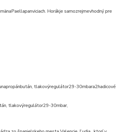
jmä
na
Paella
panviciach
.
Horák
je samozrejme
vhodný pre
u
na
propán
bután
,
tlakový
regulátor
29-30
mbar
a
2
hadicové
tán
,
tlakový
regulátor
29-30
mbar
,
ádza zo španielskeho mesta Valencie.
Ľudia , ktorí v