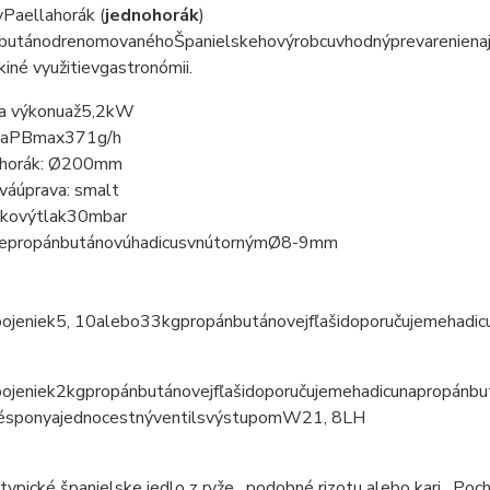
y
Paella
horák
(
jednohorák
)
bután
od
renomovaného
Španielskeho
výrobcu
vhodný
pre
varenie
na
k
iné využitie
v
gastronómii
.
ia výkonu
až
5,2
kW
ba
PB
max
371
g
/
h
horák
:
Ø
200mm
ová
úprava
:
smalt
zkový
tlak
30
mbar
e
propán
butánovú
hadicu
s
vnútorným
Ø
8
-
9
mm
pojenie
k
5
,
10
alebo
33
kg
propán
butánovej
fľaši
doporučujeme
hadic
pojenie
k
2
kg
propán
butánovej
fľaši
doporučujeme
hadicu
na
propán
bu
é
spony
a
jednocestný
ventil
s
výstupom
W21
,
8LH
 typické španielske jedlo z ryže , podobné rizotu alebo kari .
Poch