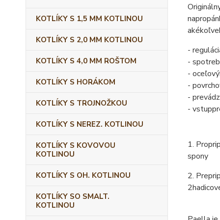
Origináln
na
propán
KOTLÍKY S 1,5 MM KOTLINOU
akékoľve
KOTLÍKY S 2,0 MM KOTLINOU
- regulác
KOTLÍKY S 4,0 MM ROŠTOM
- spotre
- oceľový
KOTLÍKY S HORÁKOM
- povrch
- prevád
KOTLÍKY S TROJNOŽKOU
- vstup
pr
KOTLÍKY S NEREZ. KOTLINOU
1. Pro
pri
KOTLÍKY S KOVOVOU
KOTLINOU
spony
KOTLÍKY S OH. KOTLINOU
2. Pre
pri
2
hadicov
KOTLÍKY SO SMALT.
KOTLINOU
Paella je