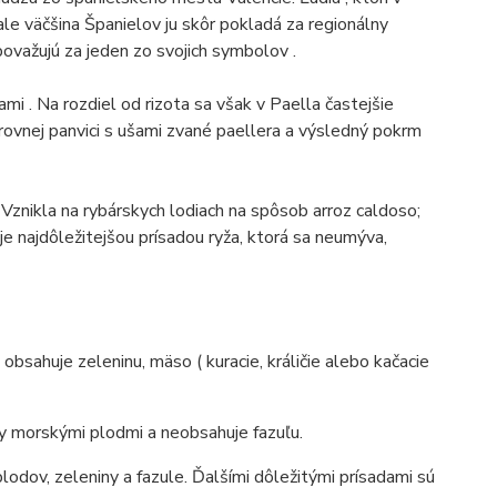
 ale väčšina Španielov ju skôr pokladá za regionálny
ovažujú za jeden zo svojich symbolov .
ami .
Na rozdiel od rizota sa však v Paella častejšie
 rovnej panvici s ušami zvané paellera a výsledný pokrm
.
Vznikla na rybárskych lodiach na spôsob arroz caldoso;
 je najdôležitejšou prísadou ryža, ktorá sa neumýva,
obsahuje zeleninu, mäso ( kuracie, králičie alebo kačacie
ky morskými plodmi a neobsahuje fazuľu.
lodov, zeleniny a fazule.
Ďalšími dôležitými prísadami sú