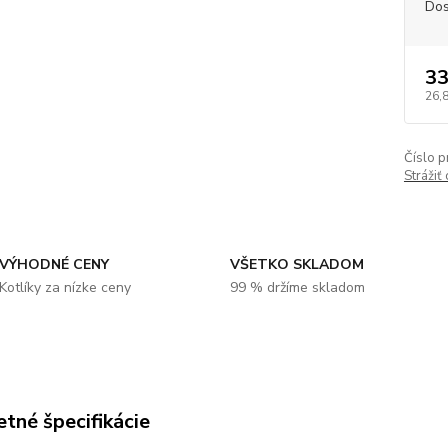
Dos
33
26,
Číslo p
Strážiť
VÝHODNÉ CENY
VŠETKO SKLADOM
Kotlíky za nízke ceny
99 % držíme skladom
tné špecifikácie