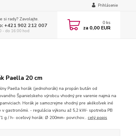
Prihlásenie
e si rady? Zavolajte.
0
ks
p: +421 902 212 007
za
0,00 EUR
0 - do 16:00 hod
k Paella 20 cm
álny Paella horák (jednohorák) na propán bután od
vaného Španielskeho výrobcu vhodný pre varenie najmä na
 panviciach. Horák je samozrejme vhodný pre akékoľvek iné
ie v gastronómii. - regulácia výkonu až 5,2 kW- spotreba PB
1 g / h- oceľový horák: Ø 200mm- povrchov...
celý popis