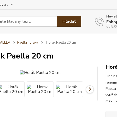
tovaru
Neviet
Hľadať
Esho
od 8:0
PAELLA
Paella horáky
Horák Paella 20 cm
k Paella 20 cm
Horá
Origin
renomo
Paella
využit
max 37