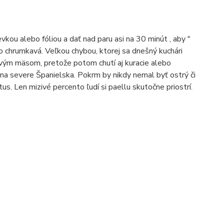
vkou alebo fóliou a dať nad paru asi na 30 minút , aby "
ko chrumkavá.
Veľkou chybou, ktorej sa dnešný kuchári
novým mäsom, pretože potom chutí aj kuracie alebo
 na severe Španielska.
Pokrm by nikdy nemal byť ostrý či
ýtus.
Len mizivé percento ľudí si paellu skutočne priostrí.