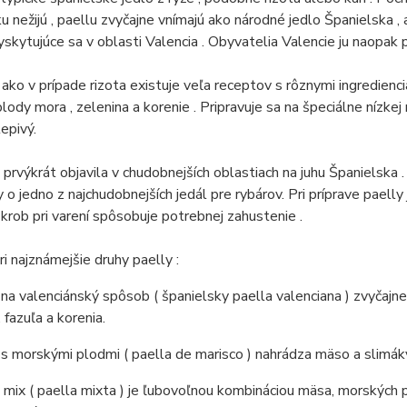
u nežijú , paellu zvyčajne vnímajú ako národné jedlo Španielska ,
yskytujúce sa v oblasti Valencia .
Obyvatelia Valencie ju naopak p
ko v prípade rizota existuje veľa receptov s rôznymi ingredienci
plody mora , zelenina a korenie .
Pripravuje sa na špeciálne nízkej
lepivý.
 prvýkrát objavila v chudobnejších oblastiach na juhu Španielska 
y o jedno z najchudobnejších jedál pre rybárov.
Pri príprave paelly
krob pri varení spôsobuje potrebnej zahustenie .
ri najznámejšie druhy paelly :
 na valenciánský spôsob ( španielsky paella valenciana ) zvyčajne 
, fazuľa a korenia.
 s morskými plodmi ( paella de marisco ) nahrádza mäso a slimá
 mix ( paella mixta ) je ľubovoľnou kombináciou mäsa, morských p