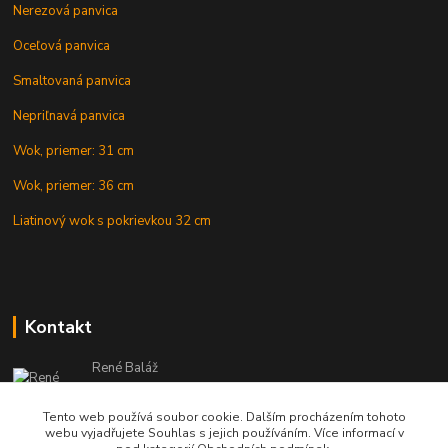
Nerezová panvica
Oceľová panvica
Smaltovaná panvica
Nepriľnavá panvica
Wok, priemer: 31 cm
Wok, priemer: 36 cm
Liatinový wok s pokrievkou 32 cm
Kontakt
René Baláž
Eshop: +421 902 212 007
od 8:00 - do 16:00 hod
Tento web používá soubor cookie. Dalším procházením tohoto
webu vyjadřujete Souhlas s jejich používáním. Více informací v
info@kotlikyshop.sk