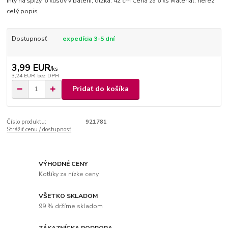
Ihly na špízy, 6 kusov v balení, dĺžka: 42 cm Cena za 6 ks Materiál: nerez
celý popis
Dostupnosť
expedícia 3-5 dní
3,99 EUR
/
ks
3,24 EUR
bez DPH
Pridať do košíka
Číslo produktu:
921781
Strážiť cenu / dostupnosť
VÝHODNÉ CENY
Kotlíky za nízke ceny
VŠETKO SKLADOM
99 % držíme skladom
ZÁKAZNÍCKA PODPORA