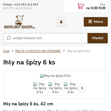
0
ks
Eshop: +421 902 212 007
za
0,00 EUR
od 8:00 - do 16:00 hod
Menu
Hľadať
Úvod
PALICE A VIDLIČKY NA OPEKANIE
Ihly na špízy 6 ks
Ihly na špízy 6 ks
Ihly na špízy 6 ks, 42 cm