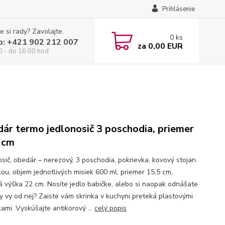
Prihlásenie
e si rady? Zavolajte.
0
ks
p: +421 902 212 007
za
0,00 EUR
0 - do 16:00 hod
ár termo jedlonosič 3 poschodia, priemer
 cm
osič, obedár – nerezový, 3 poschodia, pokrievka, kovový stojan
kou, objem jednotlivých misiek 600 ml, priemer 15,5 cm,
á výška 22 cm. Nosíte jedlo babičke, alebo si naopak odnášate
y vy od nej? Zaiste vám skrinka v kuchyni preteká plastovými
ami. Vyskúšajte antikorový ...
celý popis