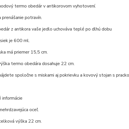
hodový termo obedár v antikorovom vyhotovení.
 prenášanie potravín.
dár z antikora vaše jedlo uchováva teplé po dlhú dobu
siek je 600 ml.
ska má priemer 15,5 cm.
výška termo obedára dosahuje 22 cm.
nájdete spoločne s miskami aj pokrievku a kovový stojan s prack
 informácie
 nehrdzavejúca oceľ.
celková výška 22 cm.