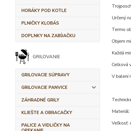
Trojposc
HORÁKY POD KOTLE
Určený na
PLNIČKY KLOBÁS
Termo obe
DOPLNKY NA ZABÍJAČKU
Objem mi
Každá mi
GRILOVANIE
Celková 
GRILOVACIE SÚPRAVY
V balení 
GRILOVACIE PANVICE
Technické
ZÁHRADNÉ GRILY
Materiál:
KLIEŠTE A OBRACAČKY
Veľkosť: 
PALICE A VIDLIČKY NA
OPEKANIE