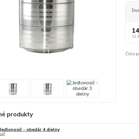
Dos
14
11,
Číslo p
é produkty
Jedlonosič - obedár 4 dielny