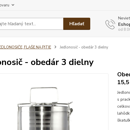
tovaru
Neviet
Hľadať
Esho
od 8:0
EDLONOSIČE, FLAŠE NA PITIE
Jedlonosič - obedár 3 dielny
onosič - obedár 3 dielny
Obed
15,5
Jedlon
s prac
celkov
lahôdk
škatuľk