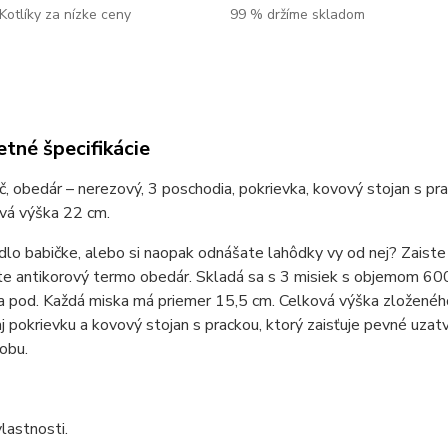
Kotlíky za nízke ceny
99 % držíme skladom
tné špecifikácie
č, obedár – nerezový, 3 poschodia, pokrievka, kovový stojan s pr
vá výška 22 cm.
dlo babičke, alebo si naopak odnášate lahôdky vy od nej? Zaiste
e antikorový termo obedár. Skladá sa s 3 misiek s objemom 600
a pod. Každá miska má priemer 15,5 cm. Celková výška zloženéh
j pokrievku a kovový stojan s prackou, ktorý zaisťuje pevné uza
obu.
lastnosti.