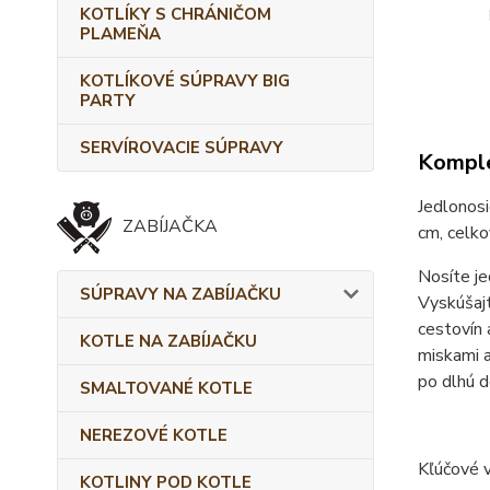
KOTLÍKY S CHRÁNIČOM
PLAMEŇA
KOTLÍKOVÉ SÚPRAVY BIG
PARTY
SERVÍROVACIE SÚPRAVY
Komple
Jedlonosi
ZABÍJAČKA
cm, celko
Nosíte je
SÚPRAVY NA ZABÍJAČKU
Vyskúšajt
cestovín 
KOTLE NA ZABÍJAČKU
miskami a
po dlhú d
SMALTOVANÉ KOTLE
NEREZOVÉ KOTLE
Kľúčové v
KOTLINY POD KOTLE