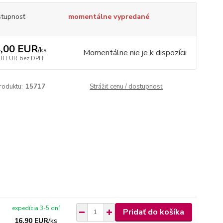
tupnosť
momentálne vypredané
,00 EUR
/
ks
Momentálne nie je k dispozícii
38 EUR
bez DPH
roduktu:
15717
Strážiť cenu / dostupnosť
expedícia 3-5 dní
Pridať do košíka
16,90 EUR
/
ks