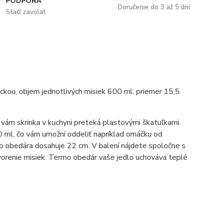
PODPORA
Doručenie do 3 až 5 dní
Stačí zavolať
ackou, objem jednotlivých misiek 600 ml, priemer 15,5
 vám skrinka v kuchyni preteká plastovými škatuľkami.
 ml, čo vám umožní oddeliť napríklad omáčku od
o obedára dosahuje 22 cm. V balení nájdete spoločne s
tvorenie misiek. Termo obedár vaše jedlo uchováva teplé