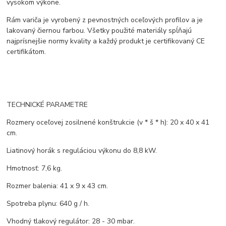
vysokom výkone.
Rám variča je vyrobený z pevnostných oceľových profilov a je
lakovaný čiernou farbou. Všetky použité materiály spĺňajú
najprísnejšie normy kvality a každý produkt je certifikovaný CE
certifikátom.
TECHNICKÉ PARAMETRE
Rozmery oceľovej zosilnené konštrukcie (v * š * h): 20 x 40 x 41
cm.
Liatinový horák s reguláciou výkonu do 8,8 kW.
Hmotnosť: 7,6 kg.
Rozmer balenia: 41 x 9 x 43 cm.
Spotreba plynu: 640 g / h.
Vhodný tlakový regulátor: 28 - 30 mbar.