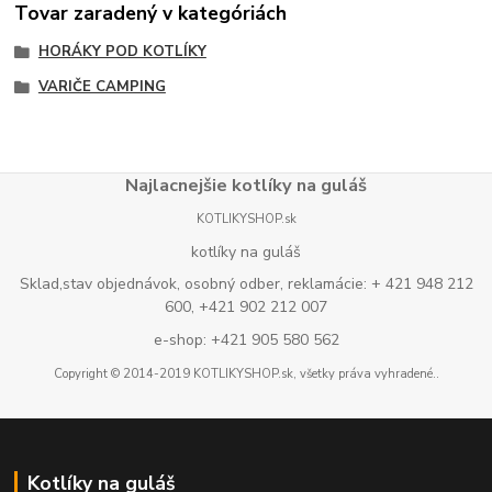
Tovar zaradený v kategóriách
HORÁKY POD KOTLÍKY
VARIČE CAMPING
Najlacnejšie kotlíky na guláš
KOTLIKYSHOP.sk
kotlíky na guláš
Sklad,stav objednávok, osobný odber, reklamácie: + 421 948 212
600, +421 902 212 007
e-shop: +421 905 580 562
Copyright © 2014-2019 KOTLIKYSHOP.sk, všetky práva vyhradené..
Kotlíky na guláš