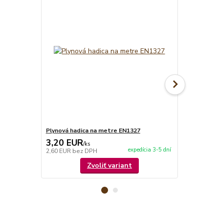
Plynová hadica na metre EN1327
Tlakový reg
3,20 EUR
14,90 E
/
ks
expedícia 3-5 dní
2,60 EUR
bez DPH
12,11 EUR
b
Zvoliť variant