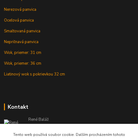
Nerezová panvica
Oceľová panvica
Smaltovaná panvica
Nepriľnavá panvica
Wok, priemer: 31 cm
Wok, priemer: 36 cm
Liatinový wok s pokrievkou 32 cm
Kontakt
René Baláž
Eshop: +421 902 212 007
od 8:00 - do 16:00 hod
Tento web používá soubor cookie. Dalším procházením tohoto