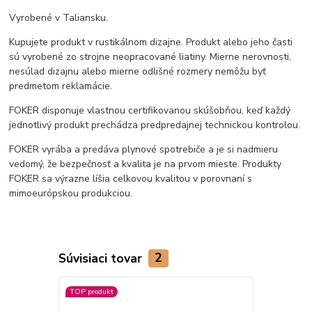
Vyrobené v Taliansku.
Kupujete produkt v rustikálnom dizajne. Produkt alebo jeho časti
sú vyrobené zo strojne neopracované liatiny. Mierne nerovnosti,
nesúlad dizajnu alebo mierne odlišné rozmery nemôžu byť
predmetom reklamácie.
FOKER disponuje vlastnou certifikovanou skúšobňou, keď každý
jednotlivý produkt prechádza predpredajnej technickou kontrolou.
FOKER vyrába a predáva plynové spotrebiče a je si nadmieru
vedomý, že bezpečnosť a kvalita je na prvom mieste. Produkty
FOKER sa výrazne líšia celkovou kvalitou v porovnaní s
mimoeurópskou produkciou.
Súvisiaci tovar
2
TOP produkt