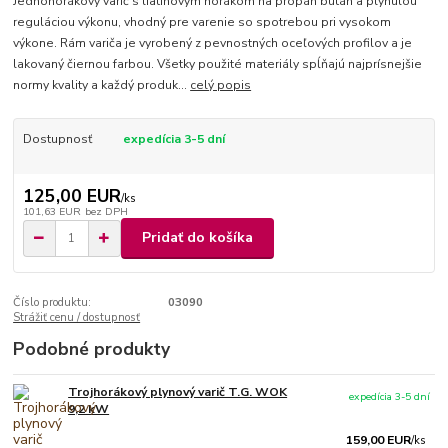
Jednohorákový varič s liatinovým horákom na propán bután a plynulou
reguláciou výkonu, vhodný pre varenie so spotrebou pri vysokom
výkone. Rám variča je vyrobený z pevnostných oceľových profilov a je
lakovaný čiernou farbou. Všetky použité materiály spĺňajú najprísnejšie
normy kvality a každý produk...
celý popis
Dostupnosť
expedícia 3-5 dní
125,00 EUR
/
ks
101,63 EUR
bez DPH
Pridať do košíka
Číslo produktu:
03090
Strážiť cenu / dostupnosť
Podobné produkty
Trojhorákový plynový varič T.G. WOK
expedícia 3-5 dní
9,2 kW
159,00 EUR
/
ks