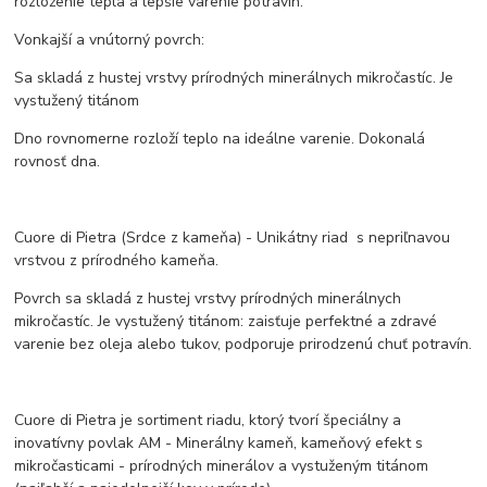
rozloženie tepla a lepšie varenie potravín.
Vonkajší a vnútorný povrch:
Sa skladá z hustej vrstvy prírodných minerálnych mikročastíc. Je
vystužený titánom
Dno rovnomerne rozloží teplo na ideálne varenie. Dokonalá
rovnosť dna.
Cuore di Pietra (Srdce z kameňa) - Unikátny riad s nepriľnavou
vrstvou z prírodného kameňa.
Povrch sa skladá z hustej vrstvy prírodných minerálnych
mikročastíc. Je vystužený titánom: zaisťuje perfektné a zdravé
varenie bez oleja alebo tukov, podporuje prirodzenú chuť potravín.
Cuore di Pietra je sortiment riadu, ktorý tvorí špeciálny a
inovatívny povlak AM - Minerálny kameň, kameňový efekt s
mikročasticami - prírodných minerálov a vystuženým titánom