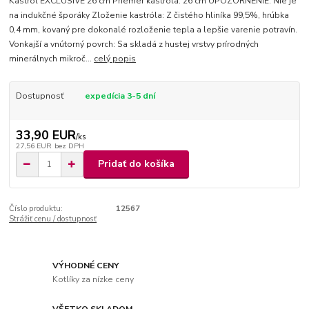
Kastról EXCLUSIVE 26 cm Priemer kastróla: 26 cm UPOZORNENIE: Nie je
na indukčné šporáky Zloženie kastróla: Z čistého hliníka 99,5%, hrúbka
0,4 mm, kovaný pre dokonalé rozloženie tepla a lepšie varenie potravín.
Vonkajší a vnútorný povrch: Sa skladá z hustej vrstvy prírodných
minerálnych mikroč...
celý popis
Dostupnosť
expedícia 3-5 dní
33,90 EUR
/
ks
27,56 EUR
bez DPH
Pridať do košíka
Číslo produktu:
12567
Strážiť cenu / dostupnosť
VÝHODNÉ CENY
Kotlíky za nízke ceny
VŠETKO SKLADOM