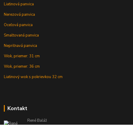
Liatinová panvica
Nerezová panvica
Oceľová panvica
Smaltovaná panvica
Nepriľnavá panvica
Wok, priemer: 31 cm
Wok, priemer: 36 cm
Liatinový wok s pokrievkou 32 cm
Kontakt
René Baláž
Eshop: +421 902 212 007