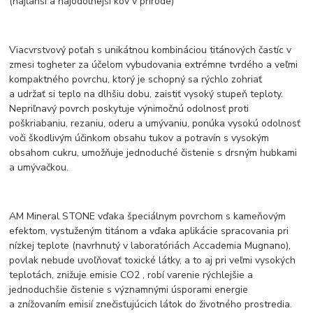
(najľahší a najodolnejší kov v prírode)
Viacvrstvový poťah s unikátnou kombináciou titánových častíc v
zmesi togheter za účelom vybudovania extrémne tvrdého a veľmi
kompaktného povrchu, ktorý je schopný sa rýchlo zohriať
a udržať si teplo na dlhšiu dobu, zaistiť vysoký stupeň teploty.
Nepriľnavý povrch poskytuje výnimočnú odolnosť proti
poškriabaniu, rezaniu, oderu a umývaniu, ponúka vysokú odolnosť
voči škodlivým účinkom obsahu tukov a potravín s vysokým
obsahom cukru, umožňuje jednoduché čistenie s drsným hubkami
a umývačkou.
AM Mineral STONE vďaka špeciálnym povrchom s kameňovým
efektom, vystuženým titánom a vďaka aplikácie spracovania pri
nízkej teplote (navrhnutý v laboratóriách Accademia Mugnano),
povlak nebude uvoľňovať toxické látky, a to aj pri veľmi vysokých
teplotách, znižuje emisie CO2 , robí varenie rýchlejšie a
jednoduchšie čistenie s významnými úsporami energie
a znížovaním emisií znečisťujúcich látok do životného prostredia.