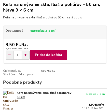
Kefa na umývanie skla, fliaš a pohárov – 50 cm,
hlava 9 × 6 cm
Kefa na umývanie skla, fliaš a pohárov 50 cm
celý popis
Dostupnosť
expedícia 3-5 dní
3,50 EUR
/
ks
2,85 EUR
bez DPH
Pridať do košíka
Číslo produktu:
59975041
Strážiť cenu / dostupnosť
Podobné produkty
Kefa na umývanie skla, fliaš a pohárov –
expedícia 3-5 dní
58 cm
3,90 EUR
/
ks
3,17 EUR
bez DPH