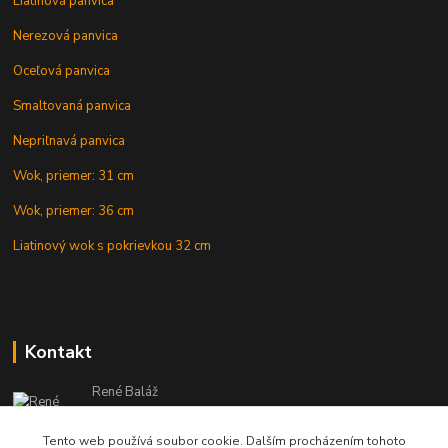
Liatinová panvica
Nerezová panvica
Oceľová panvica
Smaltovaná panvica
Nepriľnavá panvica
Wok, priemer: 31 cm
Wok, priemer: 36 cm
Liatinový wok s pokrievkou 32 cm
Kontakt
René Baláž
Eshop: +421 902 212 007
od 8:00 - do 16:00 hod
Tento web používá soubor cookie. Dalším procházením tohoto