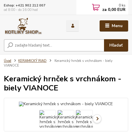
0
ks
Eshop: +421 902 212 007
za
0,00 EUR
od 8:00 - do 16:00 hod
Menu
Hľadať
Úvod
KERAMICKÝ RIAD
Keramický hrnček s vrchnákom - biely
VIANOCE
Keramický hrnček s vrchnákom -
biely VIANOCE