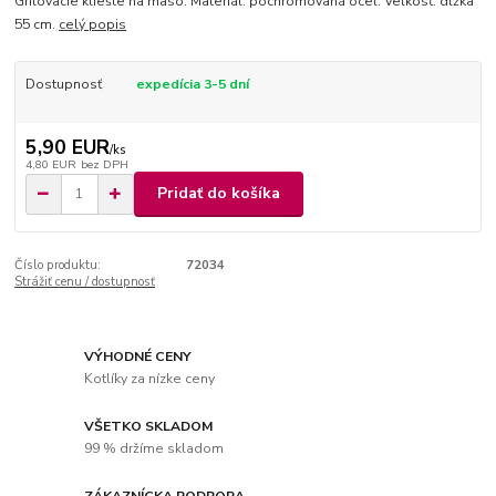
Grilovacie kliešte na mäso. Materiál: pochromovaná oceľ. Veľkosť: dĺžka
55 cm.
celý popis
Dostupnosť
expedícia 3-5 dní
5,90 EUR
/
ks
4,80 EUR
bez DPH
Pridať do košíka
Číslo produktu:
72034
Strážiť cenu / dostupnosť
VÝHODNÉ CENY
Kotlíky za nízke ceny
VŠETKO SKLADOM
99 % držíme skladom
ZÁKAZNÍCKA PODPORA