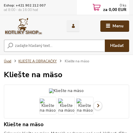
0
ks
Eshop: +421 902 212 007
za
0,00 EUR
od 8:00 - do 16:00 hod
Menu
Hľadať
Úvod
KLIEŠTE A OBRACAČKY
Kliešte na mäso
Kliešte na mäso
Kliešte na mäso