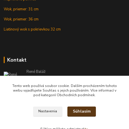
Wok, priemer: 31 cm
Wok, priemer: 36 cm
Liatinový wok s pokrievkou 32 cm
Kontakt
René Baláž
Eshop: +421 902 212 007
od 8:00 - do 16:00 hod
Tento web používá soubor cookie. Dalším procházením tohoto
webu vyjadřujete Souhlas s jejich používáním. Více informací v
info@kotlikyshop.sk
pod kategorií Obchodních podmínek.
Súhlasím
Nastavenia
Copyright © 2014-2030 KOTLIKYSHOP.sk, všetky práva vyhradené