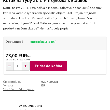
Kotlík na ryby 30 L + trojnožka s kladkou
Kotlík na ryby 30 L + trojnožka s kladkou Súprava obsahuje: Špeciálny
kotlík na varenie rybárskych špecialít, objem: 30 L Stojan (trojnožku)
s poistnou kladkou. Veľkosť: výška 1,25 m, hrúbka 0,8 mm. Zdarma
naberačku, objem 355 ml Máte zaujem si osobne prevziať a kúpiť
produkt v našom sklade? Nemusí...
celý popis
Dostupnosť
expedícia 3-5 dní
73,00 EUR
/
ks
59,35 EUR
bez DPH
Pridať do košíka
Číslo produktu:
0207-30LKR
Výrobca:
EU
Strážiť cenu / dostupnosť
VÝHODNÉ CENY