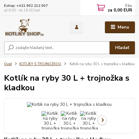
0
ks
Eshop: +421 902 212 007
za
0,00 EUR
od 8:00 - do 16:00 hod
Menu
Hľadať
Úvod
KOTLÍKY S TROJNOŽKOU
Kotlík na ryby 30 L + trojnožka s kladkou
Kotlík na ryby 30 L + trojnožka s
kladkou