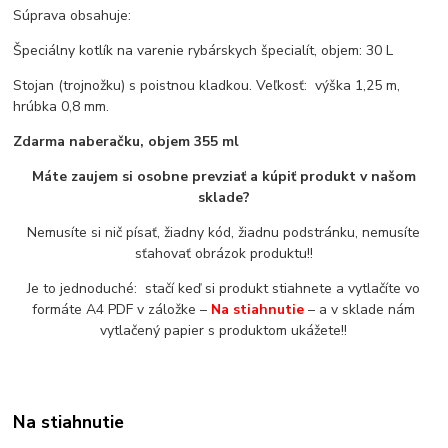
Súprava obsahuje:
Špeciálny kotlík na varenie rybárskych špecialít, objem: 30 L
Stojan (trojnožku) s poistnou kladkou. Veľkosť: výška 1,25 m,
hrúbka 0,8 mm.
Zdarma naberačku, objem 355 ml
Máte zaujem si osobne prevziať a kúpiť produkt v našom
sklade?
Nemusíte si nič písať, žiadny kód, žiadnu podstránku, nemusíte
sťahovať obrázok produktu!!
Je to jednoduché: stačí keď si produkt stiahnete a vytlačíte vo
formáte A4 PDF v záložke –
Na stiahnutie
– a v sklade nám
vytlačený papier s produktom ukážete!!
Na stiahnutie