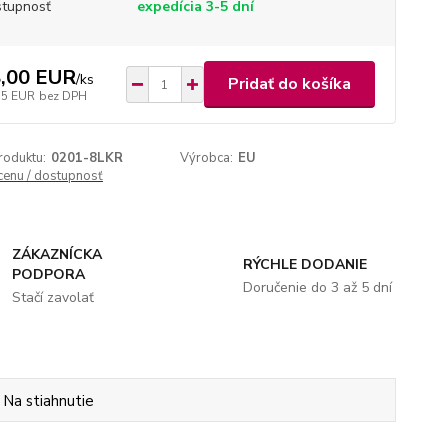
tupnosť
expedícia 3-5 dní
,00 EUR
/
ks
Pridať do košíka
15 EUR
bez DPH
roduktu:
0201-8LKR
Výrobca:
EU
 cenu / dostupnosť
ZÁKAZNÍCKA
RÝCHLE DODANIE
PODPORA
Doručenie do 3 až 5 dní
Stačí zavolať
Na stiahnutie