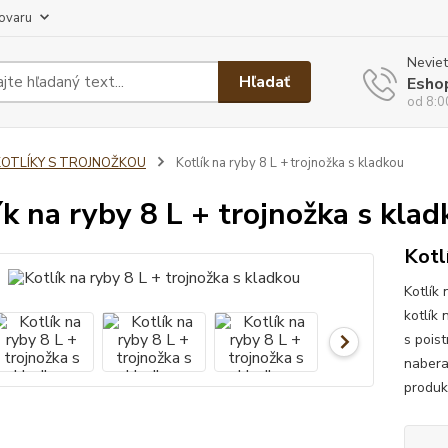
tovaru
Neviet
Hľadať
Esho
od 8:0
KOTLÍKY S TROJNOŽKOU
Kotlík na ryby 8 L + trojnožka s kladkou
ík na ryby 8 L + trojnožka s kla
Kotl
Kotlík
kotlík 
s pois
nabera
produk