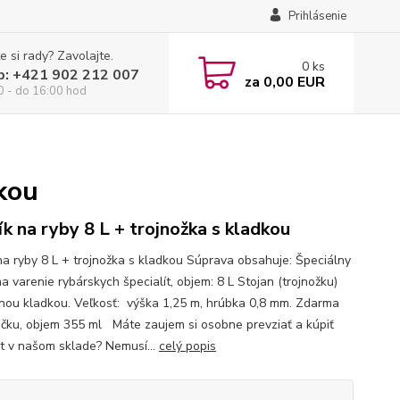
Prihlásenie
e si rady? Zavolajte.
0
ks
p: +421 902 212 007
za
0,00 EUR
0 - do 16:00 hod
dkou
ík na ryby 8 L + trojnožka s kladkou
 na ryby 8 L + trojnožka s kladkou Súprava obsahuje: Špeciálny
na varenie rybárskych špecialít, objem: 8 L Stojan (trojnožku)
tnou kladkou. Veľkosť: výška 1,25 m, hrúbka 0,8 mm. Zdarma
čku, objem 355 ml Máte zaujem si osobne prevziať a kúpiť
t v našom sklade? Nemusí...
celý popis