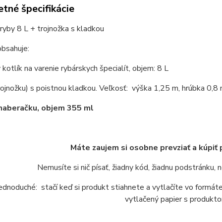
tné špecifikácie
 ryby 8 L + trojnožka s kladkou
obsahuje:
 kotlík na varenie rybárskych špecialít, objem: 8 L
rojnožku) s poistnou kladkou. Veľkosť: výška 1,25 m, hrúbka 0,8
naberačku, objem 355 ml
Máte zaujem si osobne prevziať a kúpiť
Nemusíte si nič písať, žiadny kód, žiadnu podstránku,
jednoduché: stačí keď si produkt stiahnete a vytlačíte vo form
vytlačený papier s produkto