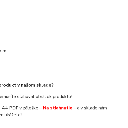
 mm.
 produkt v našom sklade?
 nemusíte sťahovať obrázok produktu!!
áte A4 PDF v záložke –
Na stiahnutie
– a v sklade nám
m ukážete!!