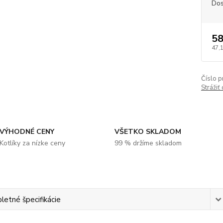
Dos
58
47,
Číslo p
Strážiť
VÝHODNÉ CENY
VŠETKO SKLADOM
Kotlíky za nízke ceny
99 % držíme skladom
etné špecifikácie