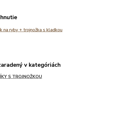
ahnutie
k na ryby + trojnožka s kladkou
zaradený v kategóriách
ÍKY S TROJNOŽKOU