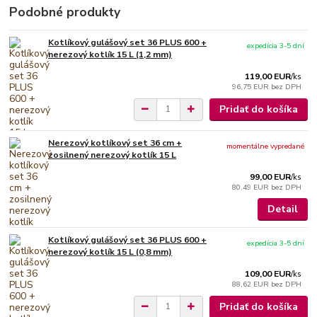
Podobné produkty
Kotlíkový gulášový set 36 PLUS 600 +
expedícia 3-5 dní
nerezový kotlík 15 L (1,2 mm)
119,00 EUR
/
ks
96,75 EUR
bez DPH
Pridať do košíka
Nerezový kotlíkový set 36 cm +
momentálne vypredané
zosilnený nerezový kotlík 15 L
99,00 EUR
/
ks
80,49 EUR
bez DPH
Detail
Kotlíkový gulášový set 36 PLUS 600 +
expedícia 3-5 dní
nerezový kotlík 15 L (0,8 mm)
109,00 EUR
/
ks
88,62 EUR
bez DPH
Pridať do košíka