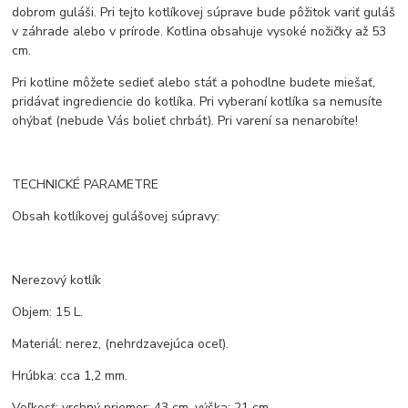
dobrom guláši. Pri tejto kotlíkovej súprave bude pôžitok variť guláš
v záhrade alebo v prírode. Kotlina obsahuje vysoké nožičky až 53
cm.
Pri kotline môžete sedieť alebo stáť a pohodlne budete miešať,
pridávať ingrediencie do kotlíka. Pri vyberaní kotlíka sa nemusíte
ohýbať (nebude Vás bolieť chrbát). Pri varení sa nenarobíte!
TECHNICKÉ PARAMETRE
Obsah kotlíkovej gulášovej súpravy:
Nerezový kotlík
Objem: 15 L.
Materiál: nerez, (nehrdzavejúca oceľ).
Hrúbka: cca 1,2 mm.
Veľkosť: vrchný priemer: 43 cm, výška: 21 cm.