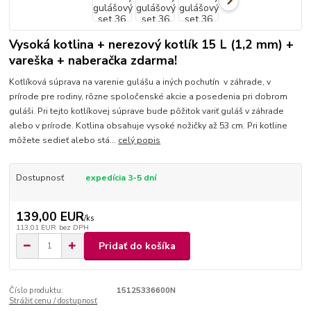
Vysoká kotlina + nerezový kotlík 15 L (1,2 mm) +
vareška + naberačka zdarma!
Kotlíková súprava na varenie gulášu a iných pochutín v záhrade, v
prírode pre rodiny, rôzne spoločenské akcie a posedenia pri dobrom
guláši. Pri tejto kotlíkovej súprave bude pôžitok variť guláš v záhrade
alebo v prírode. Kotlina obsahuje vysoké nožičky až 53 cm. Pri kotline
môžete sedieť alebo stá...
celý popis
Dostupnosť
expedícia 3-5 dní
139,00 EUR
/
ks
113,01 EUR
bez DPH
Pridať do košíka
Číslo produktu:
15125336600N
Strážiť cenu / dostupnosť