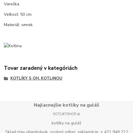
Vareška
Veľkosť: 50 cm.
Materiál: smrek.
Tovar zaradený v kategóriách
KOTLÍKY S OH. KOTLINOU
Najlacnejšie kotlíky na guláš
KOTLIKYSHOP.sk
kotlíky na guláš
Sklad,stav objednávok, osobný odber, reklamácie: + 421 948 212