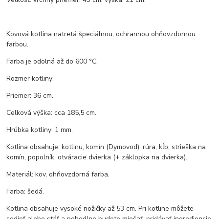
Kovová kotlina natretá špeciálnou, ochrannou ohňovzdornou
farbou.
Farba je odolná až do 600 °C.
Rozmer kotliny:
Priemer: 36 cm.
Celková výška: cca 185,5 cm.
Hrúbka kotliny: 1 mm.
Kotlina obsahuje: kotlinu, komín (Dymovod): rúra, kĺb, strieška na
komín, popolník, otváracie dvierka (+ záklopka na dvierka).
Materiál: kov, ohňovzdorná farba.
Farba: šedá.
Kotlina obsahuje vysoké nožičky až 53 cm. Pri kotline môžete
sedieť alebo stáť a pohodlne budete miešať, pridávať ingrediencie