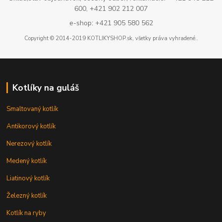
600, +421 902 212 007
e-shop: +421 905 580 562
Copyright © 2014-2019 KOTLIKYSHOP.sk, všetky práva vyhradené..
Kotlíky na guláš
Smaltovaný kotlík
Antikorový kotlík
Nerezový kotlík
Medený kotlík
Liatinový kotlík
Železný kotlík
Kotlík na ryby