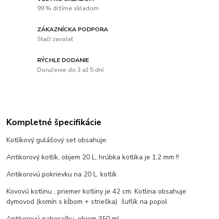
99 % držíme skladom
ZÁKAZNÍCKA PODPORA
Stačí zavolať
RÝCHLE DODANIE
Doručenie do 3 až 5 dní
Kompletné špecifikácie
Kotlíkový gulášový set obsahuje:
Antikorový kotlík, objem 20 L, hrúbka kotlíka je 1,2 mm !!
Antikorovú pokrievku na 20 L. kotlík
Kovovú kotlinu , priemer kotliny je 42 cm. Kotlina obsahuje
dymovod (komín s kĺbom + strieška) šuflík na popol
Antikorovú naberačku, objem 350 ml