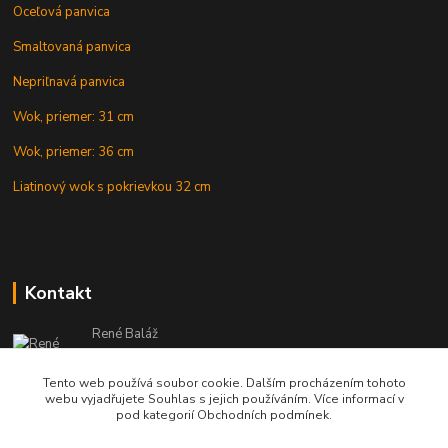
Oceľová panvica
Smaltovaná panvica
Nepriľnavá panvica
Wok, priemer: 31 cm
Wok, priemer: 36 cm
Liatinový wok s pokrievkou 32 cm
Kontakt
René Baláž
Eshop: +421 902 212 007
od 8:00 - do 16:00 hod
Tento web používá soubor cookie. Dalším procházením tohoto
webu vyjadřujete Souhlas s jejich používáním. Více informací v
info@kotlikyshop.sk
pod kategorií Obchodních podmínek.