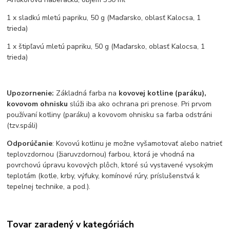
1 x sladkú mletú papriku, 50 g (Maďarsko, oblasť Kalocsa, 1
trieda)
1 x štipľavú mletú papriku, 50 g (Maďarsko, oblasť Kalocsa, 1
trieda)
Upozornenie:
Základná farba na
kovovej kotline (paráku),
kovovom ohnisku
slúži iba ako ochrana pri prenose. Pri prvom
používaní kotliny (paráku) a kovovom ohnisku sa farba odstráni
(tzv.spáli)
Odporúčanie
: Kovovú kotlinu je možne vyšamotovať alebo natrieť
teplovzdornou (žiaruvzdornou) farbou, ktorá je vhodná na
povrchovú úpravu kovových plôch, ktoré sú vystavené vysokým
teplotám (kotle, krby, výfuky, komínové rúry, príslušenstvá k
tepelnej technike, a pod.).
Tovar zaradený v kategóriách