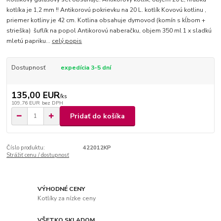
kotlíka je 1,2 mm !! Antikorovú pokrievku na 20 L. kotlík Kovovú kotlinu ,
priemer kotliny je 42 cm. Kotlina obsahuje dymovod (komín s kĺbom +
strieška) šuflík na popol Antikorovú naberačku, objem 350 ml 1 x sladkú
mletú papriku...
celý popis
Dostupnosť
expedícia 3-5 dní
135,00 EUR
/
ks
109,76 EUR
bez DPH
Pridať do košíka
Číslo produktu:
422012KP
Strážiť cenu / dostupnosť
VÝHODNÉ CENY
Kotlíky za nízke ceny
VŠETKO SKLADOM