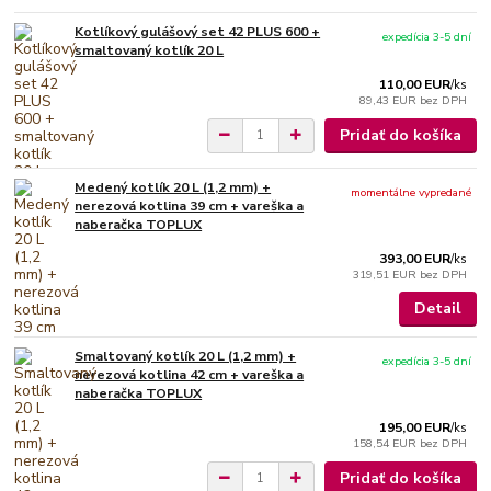
Kotlíkový gulášový set 42 PLUS 600 +
expedícia 3-5 dní
smaltovaný kotlík 20 L
110,00 EUR
/
ks
89,43 EUR
bez DPH
Pridať do košíka
Medený kotlík 20 L (1,2 mm) +
momentálne vypredané
nerezová kotlina 39 cm + vareška a
naberačka TOPLUX
393,00 EUR
/
ks
319,51 EUR
bez DPH
Detail
Smaltovaný kotlík 20 L (1,2 mm) +
expedícia 3-5 dní
nerezová kotlina 42 cm + vareška a
naberačka TOPLUX
195,00 EUR
/
ks
158,54 EUR
bez DPH
Pridať do košíka