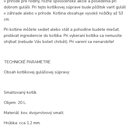
v prírode pre rodiny, rôzne spoločenské akcie a posedenia pri
dobrom guláši. Pri tejto kotlíkovej súprave bude pôžitok variť guláš
v záhrade alebo v prírode. Kotlina obsahuje vysoké nožičky až 53
cm.
Pri kotline môžete sedieť alebo stáť a pohodlne budete miešať,
pridávať ingrediencie do kotlíka. Pri vyberaní kotlíka sa nemusíte
ohýbať (nebude Vás bolieť chrbát). Pri varení sa nenarobíte!
TECHNICKÉ PARAMETRE
Obsah kotlíkovej gulášovej súpravy:
Smaltovaný kotlík
Objem: 20 L.
Materiál: kov, dvojvrstvový smalt.
Hrúbka: cca 1,2 mm.