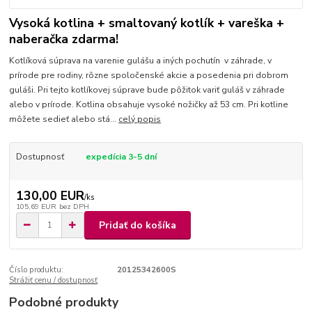
Vysoká kotlina + smaltovaný kotlík + vareška +
naberačka zdarma!
Kotlíková súprava na varenie gulášu a iných pochutín v záhrade, v
prírode pre rodiny, rôzne spoločenské akcie a posedenia pri dobrom
guláši. Pri tejto kotlíkovej súprave bude pôžitok variť guláš v záhrade
alebo v prírode. Kotlina obsahuje vysoké nožičky až 53 cm. Pri kotline
môžete sedieť alebo stá...
celý popis
Dostupnosť
expedícia 3-5 dní
130,00 EUR
/
ks
105,69 EUR
bez DPH
Pridať do košíka
Číslo produktu:
20125342600S
Strážiť cenu / dostupnosť
Podobné produkty