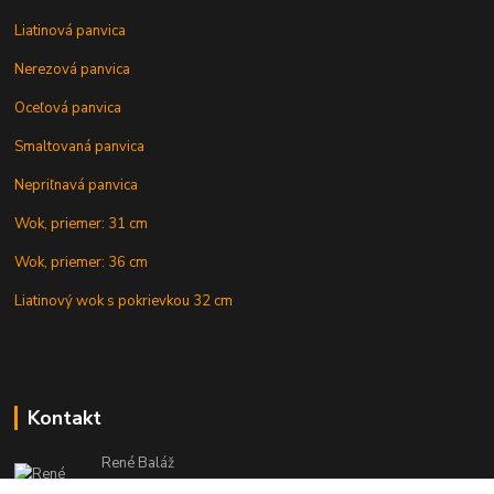
Liatinová panvica
Nerezová panvica
Oceľová panvica
Smaltovaná panvica
Nepriľnavá panvica
Wok, priemer: 31 cm
Wok, priemer: 36 cm
Liatinový wok s pokrievkou 32 cm
Kontakt
René Baláž
Eshop: +421 902 212 007