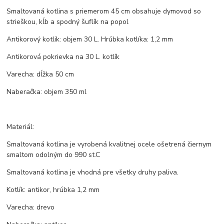
Smaltovaná kotlina s priemerom 45 cm obsahuje dymovod so
strieškou, kĺb a spodný šuflík na popol
Antikorový kotlik: objem 30 L. Hrúbka kotlíka: 1,2 mm
Antikorová pokrievka na 30 L. kotlík
Varecha: dĺžka 50 cm
Naberačka: objem 350 ml
Materiál:
Smaltovaná kotlina je vyrobená kvalitnej ocele ošetrená čiernym
smaltom odolným do 990 st.C
Smaltovaná kotlina je vhodná pre všetky druhy paliva.
Kotlík: antikor, hrúbka 1,2 mm
Varecha: drevo