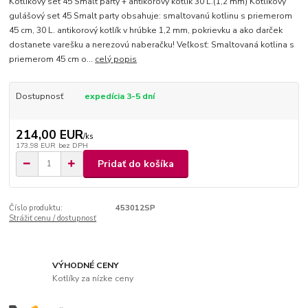
Kotlíkový set 45 Smalt party + antikorový kotlík 30 L.(1,2 mm) Kotlíkový
gulášový set 45 Smalt party obsahuje: smaltovanú kotlinu s priemerom
45 cm, 30 L. antikorový kotlík v hrúbke 1,2 mm, pokrievku a ako darček
dostanete varešku a nerezovú naberačku! Veľkosť: Smaltovaná kotlina s
priemerom 45 cm o...
celý popis
Dostupnosť
expedícia 3-5 dní
214,00 EUR
/
ks
173,98 EUR
bez DPH
Pridať do košíka
Číslo produktu:
453012SP
Strážiť cenu / dostupnosť
VÝHODNÉ CENY
Kotlíky za nízke ceny