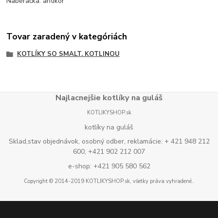
Naberačka: antikor
Tovar zaradený v kategóriách
KOTLÍKY SO SMALT. KOTLINOU
Najlacnejšie kotlíky na guláš
KOTLIKYSHOP.sk
kotlíky na guláš
Sklad,stav objednávok, osobný odber, reklamácie: + 421 948 212
600, +421 902 212 007
e-shop: +421 905 580 562
Copyright © 2014-2019 KOTLIKYSHOP.sk, všetky práva vyhradené..